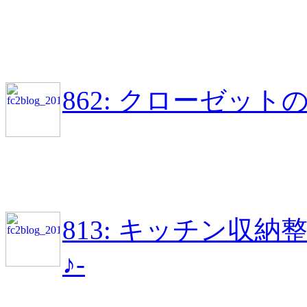
862: クローゼッ
813: キッチン収
♪-