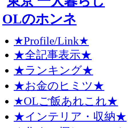
★Profile/Link★
★全記事表示★
★ランキング★
★お金のヒミツ★
★OLご飯あれこれ★
★インテリア・収納★