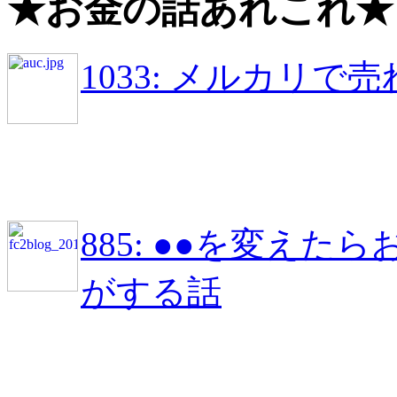
★お金の話あれこれ★
1033: メルカリ
885: ●●を変え
がする話