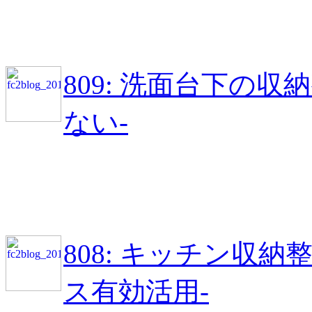
809: 洗面台下の
ない-
808: キッチン収
ス有効活用-