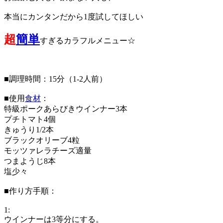
本当にカンタンだから1度試してほしい
超
簡単
すぎるカラフルメニュー☆
■調理時間：15分（1-2人前）
■使用
食材
：
特級ポークあらびきウインナー3本
プチトマト4個
きゅうり1/2本
ブラックオリーブ4粒
モッツァレラチーズ適量
つまようじ8本
塩少々
■作り方手順：
1:
ウインナーは3等分にする。