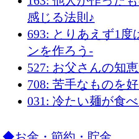
163: 他人が作っ
感じる法則♪
693: とりあえず1
ンを作ろう-
527: お父さんの知
708: 苦手なもの
031: 冷たい麺が食
◆お金・節約・貯金