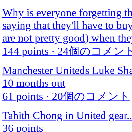
Why is everyone forgetting tha
saying that they'll have to 
are not pretty good) when the
144 points
·
24個のコメン
Manchester Uniteds Luke Sha
10 months out
61 points
·
20個のコメント
Tahith Chong in United gear..
36 points