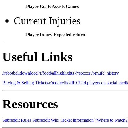
Player
Goals
Assists
Games
Current Injuries
Player
Injury
Expected return
Useful Links
/r/footballdownload
/r/footballhighlights
/r/soccer
/r/mufc_history
Buying & Selling Tickets
/r/reddevils #IRC
Utd players on social medi
Resources
Subreddit Rules
Subreddit Wiki
Ticket information
"Where to watch?