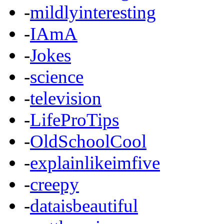
-
mildlyinteresting
-
IAmA
-
Jokes
-
science
-
television
-
LifeProTips
-
OldSchoolCool
-
explainlikeimfive
-
creepy
-
dataisbeautiful