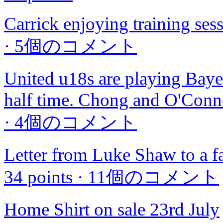
Carrick enjoying training se
·
5個のコメント
United u18s are playing Baye
half time. Chong and O'Conno
·
4個のコメント
Letter from Luke Shaw to a f
34 points
·
11個のコメント
Home Shirt on sale 23rd July