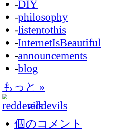
-
DIY
-
philosophy
-
listentothis
-
InternetIsBeautiful
-
announcements
-
blog
もっと »
reddevils
個のコメント