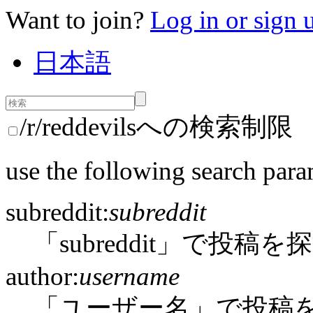
Want to join?
Log in or sign 
日本語
/r/reddevilsへの検索制限
use the following search para
subreddit:
subreddit
「subreddit」で投稿を
author:
username
「ユーザー名」で投稿