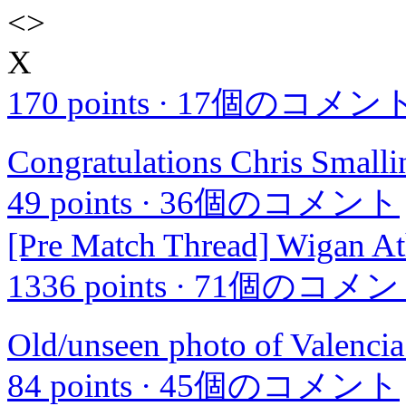
<
>
X
170 points
·
17個のコメン
Congratulations Chris Small
49 points
·
36個のコメント
[Pre Match Thread] Wigan At
1336 points
·
71個のコメン
Old/unseen photo of Valencia
84 points
·
45個のコメント