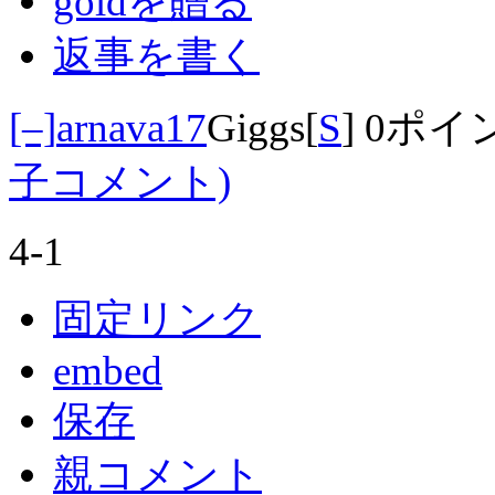
goldを贈る
返事を書く
[–]
arnava17
Giggs
[
S
]
0ポイ
子コメント)
4-1
固定リンク
embed
保存
親コメント