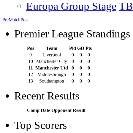
Europa Group Stage
T
Pre
Match
Post
Premier League Standings
Pos
Team
Pld
GD
Pts
9
Liverpool
0
0
0
10
Manchester City
0
0
0
11
Manchester Utd
0
0
0
12
Middlesbrough
0
0
0
13
Southampton
0
0
0
Recent Results
Comp
Date
Opponent
Result
Top Scorers