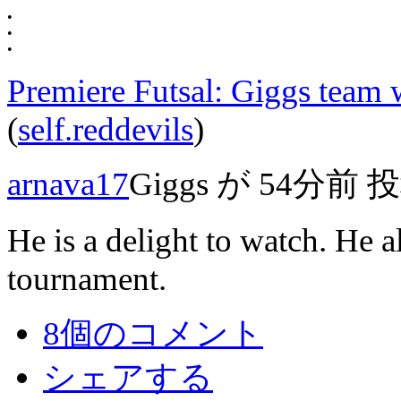
•
•
•
Premiere Futsal: Giggs team w
(
self.reddevils
)
arnava17
Giggs
が
54分前
投
He is a delight to watch. He a
tournament.
8個のコメント
シェアする