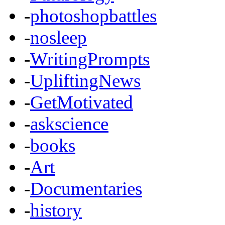
-
photoshopbattles
-
nosleep
-
WritingPrompts
-
UpliftingNews
-
GetMotivated
-
askscience
-
books
-
Art
-
Documentaries
-
history