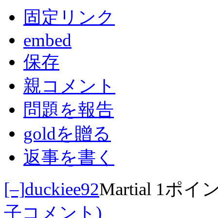
固定リンク
embed
保存
親コメント
問題を報告
goldを贈る
返事を書く
[–]
duckiee92
Martial
1ポイ
子コメント)