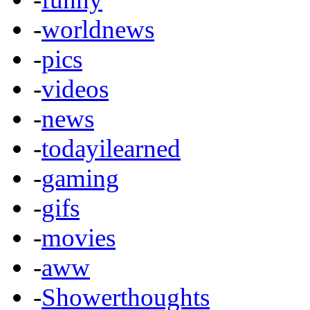
-
worldnews
-
pics
-
videos
-
news
-
todayilearned
-
gaming
-
gifs
-
movies
-
aww
-
Showerthoughts