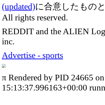
(updated)
に合意したものとみなされ
All rights reserved.
REDDIT and the ALIEN Logo a
inc.
Advertise - sports
π
Rendered by PID 24665 on
15:13:37.996163+00:00 runni