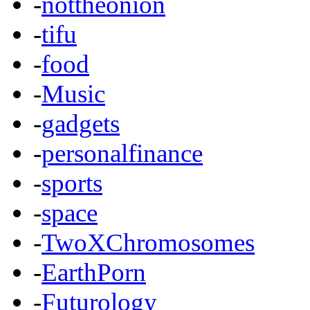
-
nottheonion
-
tifu
-
food
-
Music
-
gadgets
-
personalfinance
-
sports
-
space
-
TwoXChromosomes
-
EarthPorn
-
Futurology