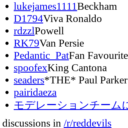
lukejames1111
Beckham
D1794
Viva Ronaldo
rdzzl
Powell
RK79
Van Persie
Pedantic_Pat
Fan Favourit
spoofex
King Cantona
seaders
*THE* Paul Parker
pairidaeza
モデレーションチームに
discussions in
/r/reddevils