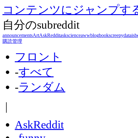
コンテンツにジャンプす
自分のsubreddit
announcements
Art
AskReddit
askscience
aww
blog
books
creepy
dataisb
購読管理
フロント
-
すべて
-
ランダム
|
AskReddit
-
funny