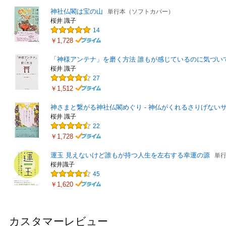
神社仏閣は宝の山
単行本（ソフトカバー）
桜井 識子
14
￥1,728
「神様アンテナ」を磨く方法 誰もが感じているのに気づい
桜井 識子
27
￥1,512
神さまと繋がる神社仏閣めぐり - 神仏がくれるさりげない
桜井 識子
22
￥1,728
運玉 見えないけど誰もが持つ人生を左右する幸運の源
単
桜井識子
45
￥1,620
カスタマーレビュー