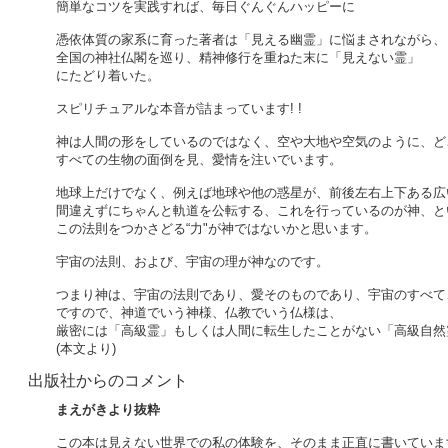
簡単なコツを実践すれば、毎日ぐんぐんハッピーに
憑依体質の家系に育った著者は「見える幽霊」に悩まされながら、
全国の神社仏閣を巡り、精神修行を重ねた末に「見えない霊」
にたどり着いた。
スピリチュアルな本音が詰まっています! !
神は人間の形をしているのではなく、空や大地や空気のように、ど
すべての生物の面倒を見、愛情を注いでいます。
地球上だけでなく、例えば地球や他の惑星が、前後左右上下ある広
間違えずにちゃんと軌道を公転する、これを行っているのが神、と
この法則をつかさどる“力"が神ではないかと思います。
宇宙の法則、および、宇宙の理が神なのです。
つまり神は、宇宙の法則であり、愛そのものであり、宇宙のすべて
ですので、神道でいう神様、仏教でいう仏様は、
厳密には「高級霊」もしくは人間に転生したことがない「高級自然
(本文より)
出版社からのコメント
まえがきより抜粋
この本は見えない世界での私の体験を、そのまま正直に書いていま