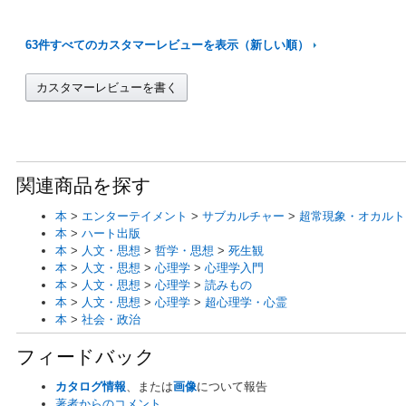
63件すべてのカスタマーレビューを表示（新しい順）
カスタマーレビューを書く
関連商品を探す
本
>
エンターテイメント
>
サブカルチャー
>
超常現象・オカルト
本
>
ハート出版
本
>
人文・思想
>
哲学・思想
>
死生観
本
>
人文・思想
>
心理学
>
心理学入門
本
>
人文・思想
>
心理学
>
読みもの
本
>
人文・思想
>
心理学
>
超心理学・心霊
本
>
社会・政治
フィードバック
カタログ情報
、または
画像
について報告
著者からのコメント