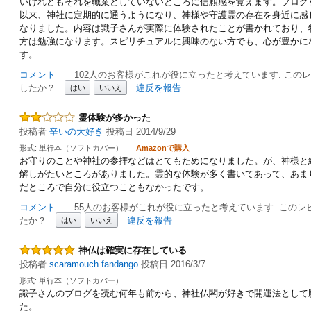
いけれどもそれを職業としていないところに信頼感を覚えます。ブログ
以来、神社に定期的に通うようになり、神様や守護霊の存在を身近に感
なりました。内容は識子さんが実際に体験されたことが書かれており、
方は勉強になります。スピリチュアルに興味のない方でも、心が豊かに
す。
コメント
102人のお客様がこれが役に立ったと考えています. この
したか？
違反を報告
はい
いいえ
霊体験が多かった
投稿者
辛いの大好き
投稿日 2014/9/29
形式: 単行本（ソフトカバー）
Amazonで購入
お守りのことや神社の参拝などはとてもためになりました。が、神様と
解しがたいところがありました。霊的な体験が多く書いてあって、あま
だところで自分に役立つこともなかったです。
コメント
55人のお客様がこれが役に立ったと考えています. この
たか？
違反を報告
はい
いいえ
神仏は確実に存在している
投稿者
scaramouch fandango
投稿日 2016/3/7
形式: 単行本（ソフトカバー）
識子さんのブログを読む何年も前から、神社仏閣が好きで開運法として
た。