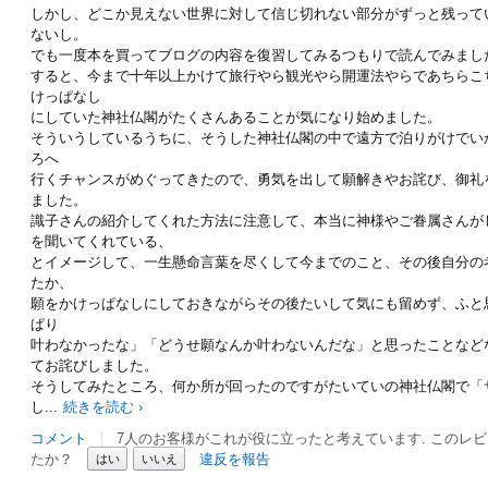
しかし、どこか見えない世界に対して信じ切れない部分がずっと残って
ないし。
でも一度本を買ってブログの内容を復習してみるつもりで読んでみまし
すると、今まで十年以上かけて旅行やら観光やら開運法やらであちらこ
けっぱなし
にしていた神社仏閣がたくさんあることが気になり始めました。
そういうしているうちに、そうした神社仏閣の中で遠方で泊りがけでい
ろへ
行くチャンスがめぐってきたので、勇気を出して願解きやお詫び、御礼
ました。
識子さんの紹介してくれた方法に注意して、本当に神様やご眷属さんが
を聞いてくれている、
とイメージして、一生懸命言葉を尽くして今までのこと、その後自分の
たか、
願をかけっぱなしにしておきながらその後たいして気にも留めず、ふと
ぱり
叶わなかったな」「どうせ願なんか叶わないんだな」と思ったことなど
てお詫びしました。
そうしてみたところ、何か所が回ったのですがたいていの神社仏閣で「
し
...
続きを読む ›
コメント
7人のお客様がこれが役に立ったと考えています. このレ
たか？
違反を報告
はい
いいえ