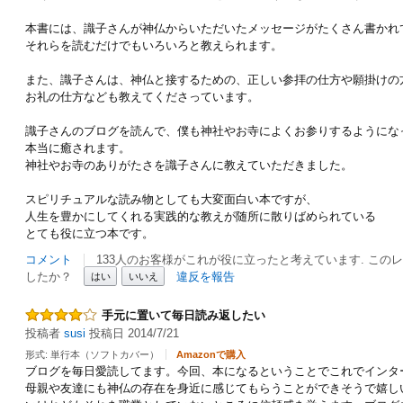
本書には、識子さんが神仏からいただいたメッセージがたくさん書かれ
それらを読むだけでもいろいろと教えられます。
また、識子さんは、神仏と接するための、正しい参拝の仕方や願掛けの
お礼の仕方なども教えてくださっています。
識子さんのブログを読んで、僕も神社やお寺によくお参りするようにな
本当に癒されます。
神社やお寺のありがたさを識子さんに教えていただきました。
スピリチュアルな読み物としても大変面白い本ですが、
人生を豊かにしてくれる実践的な教えが随所に散りばめられている
とても役に立つ本です。
コメント
133人のお客様がこれが役に立ったと考えています. この
したか？
違反を報告
はい
いいえ
手元に置いて毎日読み返したい
投稿者
susi
投稿日 2014/7/21
形式: 単行本（ソフトカバー）
Amazonで購入
ブログを毎日愛読してます。今回、本になるということでこれでインタ
母親や友達にも神仏の存在を身近に感じてもらうことができそうで嬉し