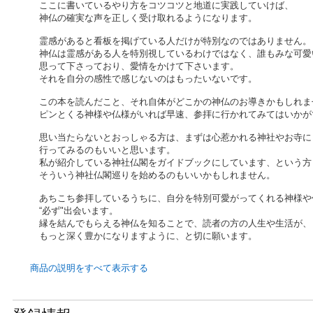
ここに書いているやり方をコツコツと地道に実践していけば、
神仏の確実な声を正しく受け取れるようになります。
霊感があると看板を掲げている人だけが特別なのではありません。
神仏は霊感がある人を特別視しているわけではなく、誰もみな可愛
思って下さっており、愛情をかけて下さいます。
それを自分の感性で感じないのはもったいないです。
この本を読んだこと、それ自体がどこかの神仏のお導きかもしれま
ピンとくる神様や仏様がいれば早速、参拝に行かれてみてはいかが
思い当たらないとおっしゃる方は、まずは心惹かれる神社やお寺に
行ってみるのもいいと思います。
私が紹介している神社仏閣をガイドブックにしています、という方
そういう神社仏閣巡りを始めるのもいいかもしれません。
あちこち参拝しているうちに、自分を特別可愛がってくれる神様や
“必ず"出会います。
縁を結んでもらえる神仏を知ることで、読者の方の人生や生活が、
もっと深く豊かになりますように、と切に願います。
商品の説明をすべて表示する