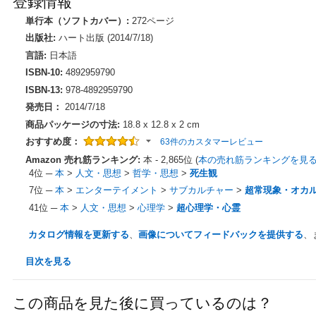
登録情報
単行本（ソフトカバー）:
272ページ
出版社:
ハート出版 (2014/7/18)
言語:
日本語
ISBN-10:
4892959790
ISBN-13:
978-4892959790
発売日：
2014/7/18
商品パッケージの寸法:
18.8 x 12.8 x 2 cm
おすすめ度：
63件のカスタマーレビュー
Amazon 売れ筋ランキング:
本 - 2,865位 (
本の売れ筋ランキングを見
4位
─
本
>
人文・思想
>
哲学・思想
>
死生観
7位
─
本
>
エンターテイメント
>
サブカルチャー
>
超常現象・オカ
41位
─
本
>
人文・思想
>
心理学
>
超心理学・心霊
カタログ情報を更新する
、
画像についてフィードバックを提供する
、
目次を見る
この商品を見た後に買っているのは？