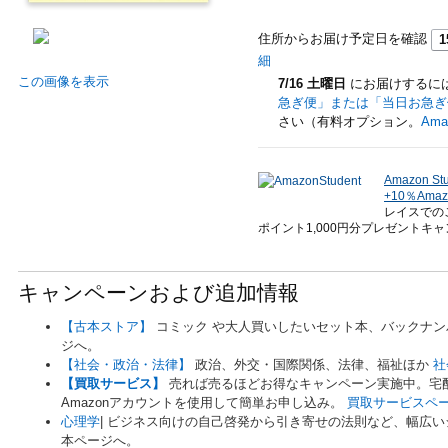
住所からお届け予定日を確認
1
細
この画像を表示
7/16 土曜日
にお届けするに
急ぎ便」または「当日お急ぎ
さい（有料オプション。
Am
Amazon St
+10％Am
レイスでの
ポイント1,000円分プレゼントキ
キャンペーンおよび追加情報
【古本ストア】
コミック や大人買いしたいセット本、バックナ
ジへ。
【社会・政治・法律】
政治、外交・国際関係、法律、福祉ほか
社
【買取サービス】
売れば売るほどお得なキャンペーン実施中。宅
Amazonアカウントを使用して簡単お申し込み。
買取サービスペ
心理学
| ビジネス向けの自己啓発から引き寄せの法則など、幅広
本ページへ。