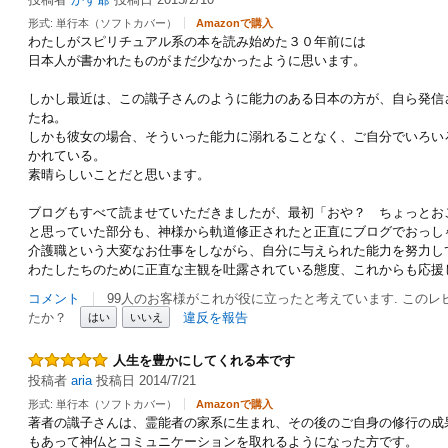
形式: 単行本（ソフトカバー）
Amazonで購入
わたしがスピリチュアル系の本を読み始めた３０年前には
日本人が書かれたものがまだ少なかったように思います。
しかし最近は、この識子さんのように能力のある日本の方が、自ら発信
たね。
しかも彼女の場合、そういった能力に溺れることなく、ご自分でいろい
かれている。
素晴らしいことだと思います。
ブログもすべて読ませていただきましたが、最初「おや？ ちょっとお
と思っていた部分も、神様から軌道修正されたと正直にブログでおっし
介護職という大変なお仕事をしながら、自分に与えられた能力を努力し
わたしたちのために正直な主観を吐露されている態度、これからも応援
コメント
99人のお客様がこれが役に立ったと考えています. この
たか？
違反を報告
はい
いいえ
人生を豊かにしてくれる本です
投稿者
aria
投稿日 2014/7/21
形式: 単行本（ソフトカバー）
Amazonで購入
著者の識子さんは、霊能者の家系に生まれ、その後のご自身の修行の成
もあって神仏とコミュニケーションを取れるようになった方です。