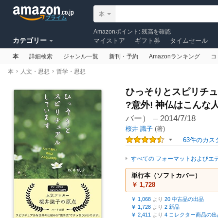
検索
本
プライム
Amazonポイント
:
残高を確認
カテゴリー
マイストア
ギフト券
タイムセール
本
詳細検索
ジャンル一覧
新刊・予約
Amazonランキング
コ
Amazonで売る
ヘルプ
In English
›
›
本
人文・思想
哲学・思想
ひっそりとスピリチュ
?意外! 神仏はこんな
バー）
– 2014/7/18
桜井 識子
(著)
63件のカ
すべての フォーマットおよびエ
単行本（ソフトカバー）
￥ 1,728
￥ 1,068
より
20 中古品の出品
￥ 1,728
より
2 新品
￥ 2,411
より
4 コレクター商品の出