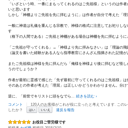
「いざという時、一番にまもってくれるのはご先祖様」というのは作者
いと思います
しかし「神棚よりご先祖を先に拝むように」は作者が自分で考えた「理
一般に神道は礼儀を重んじる宗教で、神様の格式に注意してお祀りしな
す
（格下の人間である）ご先祖と神棚がある場合は神棚を先に拝むように
「ご先祖が守ってくれる」→「神様より先に拝みなさい」は「理論の飛
（論文を書いた経験がある人なら指導教官にさんざん指摘された記憶が
またご先祖様は神様を先に拝んだら「俺様を神様より後に拝むなど怪し
うのでしょうか？
作者が最初に霊感で感じた「先ず最初に守ってくれるのはご先祖様」は
そのあとの作者が考えた「理屈」は正しいかどうかわかりません。分け
逆に、「前世でキリストに頭をなでら
...
続きを読む ›
コメント
120人のお客様がこれが役に立ったと考えています. この
したか？
違反を報告
はい
いいえ
お役目ご苦労様です
投稿者
かず爺
投稿日 2015/2/10