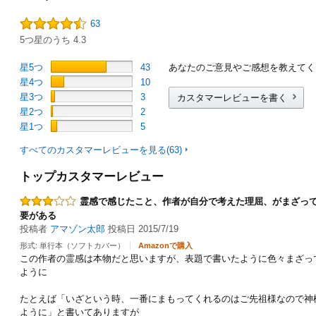
63
5つ星のうち 4.3
星5つ
43
あなたのご意見やご感想を教えてく
星4つ
10
星3つ
3
カスタマーレビューを書く
星2つ
2
星1つ
5
すべてのカスタマーレビューを見る(63)
トップカスタマーレビュー
霊感で感じたこと、作者が自分で考えた理屈、がまざっ
要がある
投稿者
アマゾン太郎
投稿日 2015/7/19
形式: 単行本（ソフトカバー）
Amazonで購入
この作者の霊感は本物だと思いますが、表題で書いたように色々まざっ
ように
たとえば「いざという時、一番にまもってくれるのはご先祖様なので神
ように」と書いてありますが