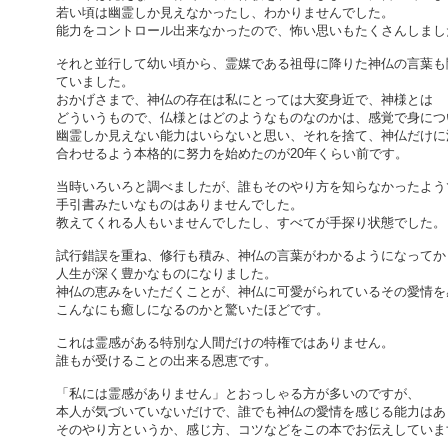
若い頃は幽霊しか見えなかったし、わかりませんでした。
能力をコントロール出来なかったので、怖い思いもたくさんしまし
それと並行して幼い頃から、霊媒である祖母に降りた神仏の言葉も
ていました。
おかげさまで、神仏の存在は私にとっては大変身近で、神様とは
どういうもので、仏様とはどのようなものなのかは、感覚で身につ
幽霊しか見えない能力はいらないと思い、それを捨て、神仏だけに
合わせるよう本格的に努力を始めたのが20年くらい前です。
当時いろいろと調べましたが、誰もそのやり方を知らなかったよう
手引書みたいなものはありませんでした。
教えてくれる人もいませんでしたし、すべてが手探り状態でした。
試行錯誤を重ね、修行も積み、神仏の言葉がわかるようになってか
人生が深く豊かなものになりました。
神仏の恵みをいただくことが、神仏に可愛がられているその愛情を
こんなにも癒しになるのかと驚いたほどです。
これは霊感がある特別な人間だけの特権ではありません。
誰もが受けることの出来る恩恵です。
「私には霊感がありません」とおっしゃる方が多いのですが、
本人が気づいていないだけで、誰でも神仏の愛情を感じる能力はあ
そのやり方というか、感じ方、コツなどをこの本でお伝えしていま