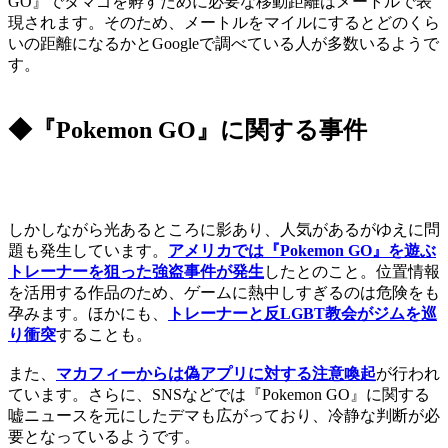
GO』でタマゴを孵すために必要な移動距離はメートルで表
現されます。そのため、メートルをマイルにするとどのくら
いの距離になるかとGoogleで調べている人が多数いるようで
す。
◆『Pokemon GO』に関する事件
しかしながら光あるところに影あり、人気があるがゆえに問
題も発生しています。
アメリカでは『Pokemon GO』を遊ぶ
トレーナーを狙った強盗事件が発生
したとのこと。位置情報
を活用する作品のため、ゲームに熱中しすぎるのは危険をも
孕みます。ほかにも、
トレーナーと反LGBT教会がジムを巡
り衝突
することも。
また、
マカフィーからは偽アプリに対する注意喚起
が行われ
ています。さらに、SNSなどでは『Pokemon GO』に関する
嘘ニュースを元にしたデマも広がっており、冷静な判断が必
要となっているようです。