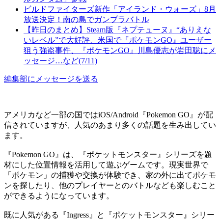
ビルドファイターズ新作「アイランド・ウォーズ」8月
放送決定！南の島でガンプラバトル
【昨日のまとめ】Steam版『ネプテューヌ』“ありえな
いレベル”で大好評、米国で『ポケモンGO』ユーザー
狙う強盗事件、『ポケモンGO』川島優志が岩田聡にメ
ッセージ…など(7/11)
編集部にメッセージを送る
アメリカなど一部の国ではiOS/Android『Pokemon GO』が配
信されていますが、人気のあまり多くの話題を生み出してい
ます。
『Pokemon GO』は、『ポケットモンスター』シリーズを題
材にした位置情報を活用して遊ぶゲームです。現実世界で
「ポケモン」の捕獲や交換が体験でき、家の外に出てポケモ
ンを探したり、他のプレイヤーとのバトルなども楽しむこと
ができるようになっています。
既に人気がある『Ingress』と『ポケットモンスター』シリー