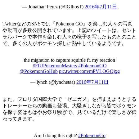
— Jonathan Perez (@IGIhosT)
2016年7月11日
TwitterなどのSNSでは『Pokemon GO』を楽しむ人々の写真
や動画が多数公開されています。上記のツイートは、セント
ラルパークで本作を楽しむ人々の様子を写したものとのこと
で、多くの人がポケモン探しに熱中しているようです。
the migration to capture squirtle ft. my reaction
#FIUPokemonMasters
#PokemonGO
@PokemonGoHub
pic.twitter.com/mPVLOGOjxg
— lynch (@lynchetaa)
2016年7月11日
また、フロリダ国際大学で「ゼニガメ」を捕まえようとする
トレーナーたちの動画も登場。大騒ぎしながら皆でポケモン
を探す姿はもはやお祭り騒ぎで、見ているだけで楽しさが伝
わってきます。
Am I doing this right?
#PokemonGo