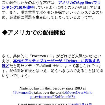
ズが融合したかのような本作は、
アメリカのApp Storeでラ
ンキング1位を獲得
しているように多くの人が注目していま
す。また、現実世界でポケモンを探すといったシステムのた
め、必然的に問題も生み出してしまっているようです。
◆アメリカでの配信開始
さて、具体的に『Pokemon GO』がどれほど人気なのかとい
えば、
本作のアクティブユーザーが「Twitter」に匹敵する
ほど
だと海外メディアのSimilarWebによって報じられていま
す。配信開始直後とはいえ、驚くべきものであることは間違
いないでしょう。
Nintendo having their best day since 1983 as
#PokemonGo
takes over the world
#MoverOverMario
pic.twitter.com/9XnHeumMSx
— David Ingles (@DavidInglesTV)
2016年7月11日