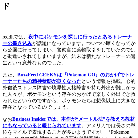
ド
redditでは、
夜中にポケモンを探しに行ったとあるトレーナ
ーの書き込み
が話題になっています。ついつい暗くなってか
ら公園に行ってしまい、警察官に薬物取引をしていたのでは
と勘違いされてしまいますが、結末は新たなトレーナーの誕
生という意外なものでした。
また、
BuzzFeed GEEKYは『Pokemon GO』のおかげでトレ
ーナーたちの精神状態が良くなった
という情報を掲載。心的
外傷後ストレス障害や境界性人格障害を持ち外出が難しかっ
た人々が、ポケモンという存在のおかげで楽しく外出でき救
われたというのですから、ポケモンたちは想像以上に大きな
存在となっているのでしょう。
なお
Business Insiderでは、本作が“メートル法”を教える教材
にもなっていると報じられています
。アメリカでは長さの単
位をマイルで表現することが多いようですが、『Pokemon