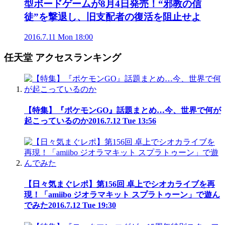
型ボードゲームが8月4日発売！“邪教の信
徒”を撃退し、旧支配者の復活を阻止せよ
2016.7.11 Mon 18:00
任天堂 アクセスランキング
【特集】『ポケモンGO』話題まとめ…今、世界で何が
起こっているのか
2016.7.12 Tue 13:56
【日々気まぐレポ】第156回 卓上でシオカライブを再
現！「amiibo ジオラマキット スプラトゥーン」で遊ん
でみた
2016.7.12 Tue 19:30