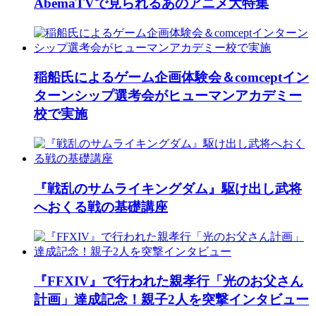
AbemaTVで見られるあのアニメ大特集
稲船氏によるゲーム企画体験会＆comceptイン
ターンシップ選考会がヒューマンアカデミー
校で実施
『戦乱のサムライキングダム』駆け出し武将
へおくる戦の基礎講座
『FFXIV』で行われた親孝行「光のお父さん
計画」達成記念！親子2人を突撃インタビュー