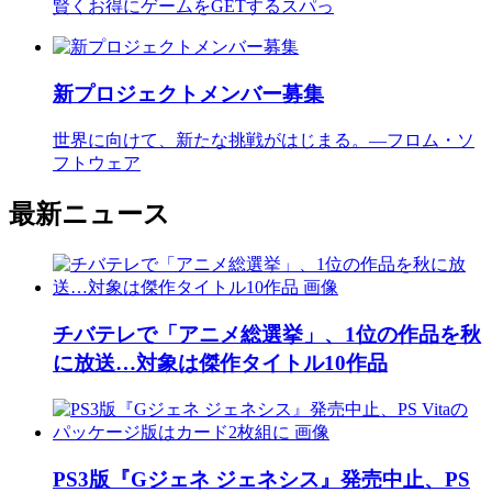
賢くお得にゲームをGETするスパっ
新プロジェクトメンバー募集
世界に向けて、新たな挑戦がはじまる。―フロム・ソ
フトウェア
最新ニュース
チバテレで「アニメ総選挙」、1位の作品を秋
に放送…対象は傑作タイトル10作品
PS3版『Gジェネ ジェネシス』発売中止、PS