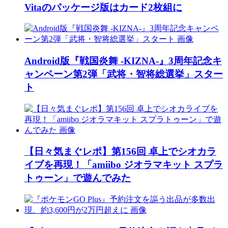
Vitaのパッケージ版はカード2枚組に
Android版『戦国炎舞 -KIZNA-』3周年記念キ
ャンペーン第2弾「武将・智将総選挙」スター
ト
【日々気まぐレポ】第156回 卓上でシオカラ
イブを再現！「amiibo ジオラマキット スプラ
トゥーン」で遊んでみた