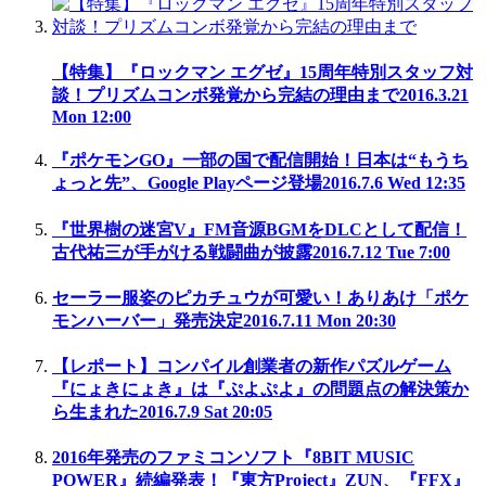
【特集】『ロックマン エグゼ』15周年特別スタッフ対
談！プリズムコンボ発覚から完結の理由まで
2016.3.21
Mon 12:00
『ポケモンGO』一部の国で配信開始！日本は“もうち
ょっと先”、Google Playページ登場
2016.7.6 Wed 12:35
『世界樹の迷宮V』FM音源BGMをDLCとして配信！
古代祐三が手がける戦闘曲が披露
2016.7.12 Tue 7:00
セーラー服姿のピカチュウが可愛い！ありあけ「ポケ
モンハーバー」発売決定
2016.7.11 Mon 20:30
【レポート】コンパイル創業者の新作パズルゲーム
『にょきにょき』は『ぷよぷよ』の問題点の解決策か
ら生まれた
2016.7.9 Sat 20:05
2016年発売のファミコンソフト『8BIT MUSIC
POWER』続編発表！『東方Project』ZUN、『FFX』