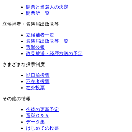
開票と当選人の決定
開票所一覧
立候補者・名簿届出政党等
立候補者一覧
名簿届出政党等一覧
選挙公報
政見放送・経歴放送の予定
さまざまな投票制度
期日前投票
不在者投票
在外投票
その他の情報
今後の更新予定
選挙Ｑ＆Ａ
データ集
はじめての投票