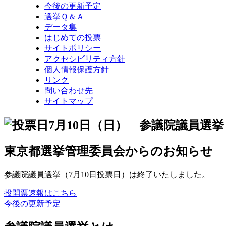
今後の更新予定
選挙Ｑ＆Ａ
データ集
はじめての投票
サイトポリシー
アクセシビリティ方針
個人情報保護方針
リンク
問い合わせ先
サイトマップ
東京都選挙管理委員会からのお知らせ
参議院議員選挙（7月10日投票日）は終了いたしました。
投開票速報はこちら
今後の更新予定