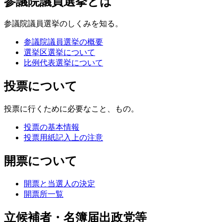
参議院議員選挙とは
参議院議員選挙のしくみを知る。
参議院議員選挙の概要
選挙区選挙について
比例代表選挙について
投票について
投票に行くために必要なこと、もの。
投票の基本情報
投票用紙記入上の注意
開票について
開票と当選人の決定
開票所一覧
立候補者・名簿届出政党等