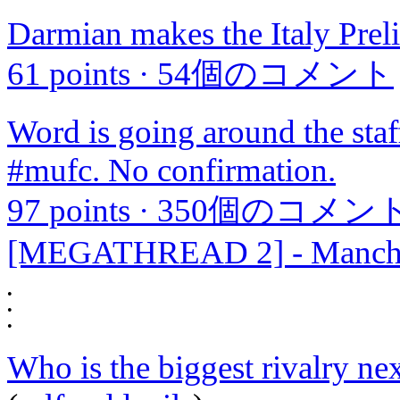
Darmian makes the Italy Pre
61 points
·
54個のコメント
Word is going around the staf
#mufc. No confirmation.
97 points
·
350個のコメン
[MEGATHREAD 2] - Manches
•
•
•
Who is the biggest rivalry ne