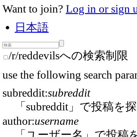
Want to join?
Log in or sign 
日本語
/r/reddevilsへの検索制限
use the following search para
subreddit:
subreddit
「subreddit」で投稿を
author:
username
「ユーザー名」で投稿