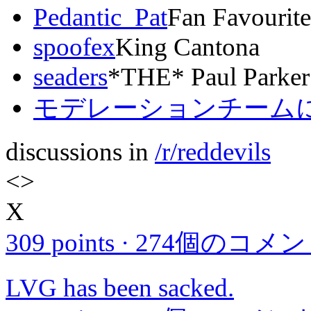
Pedantic_Pat
Fan Favourit
spoofex
King Cantona
seaders
*THE* Paul Parker
モデレーションチームに
discussions in
/r/reddevils
<
>
X
309 points
·
274個のコメン
LVG has been sacked.