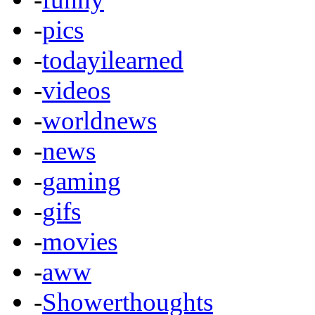
-
pics
-
todayilearned
-
videos
-
worldnews
-
news
-
gaming
-
gifs
-
movies
-
aww
-
Showerthoughts