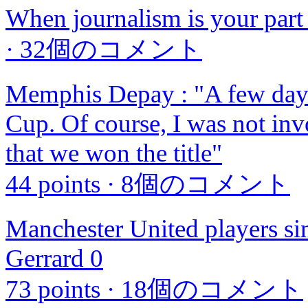
When journalism is your part
·
32個のコメント
Memphis Depay : "A few days
Cup. Of course, I was not inv
that we won the title"
44 points
·
8個のコメント
Manchester United players si
Gerrard 0
73 points
·
18個のコメント