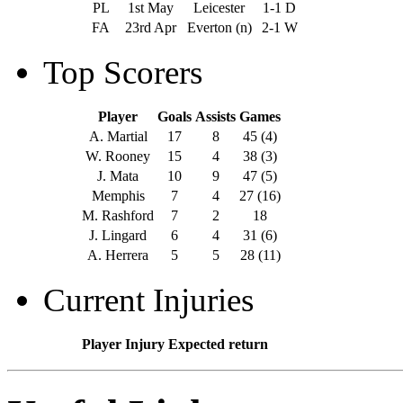
PL
1st May
Leicester
1-1 D
FA
23rd Apr
Everton (n)
2-1 W
Top Scorers
Player
Goals
Assists
Games
A. Martial
17
8
45 (4)
W. Rooney
15
4
38 (3)
J. Mata
10
9
47 (5)
Memphis
7
4
27 (16)
M. Rashford
7
2
18
J. Lingard
6
4
31 (6)
A. Herrera
5
5
28 (11)
Current Injuries
Player
Injury
Expected return