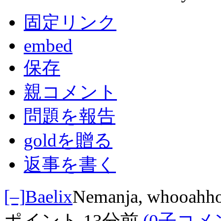
固定リンク
embed
保存
親コメント
問題を報告
goldを贈る
返事を書く
[–]
Baelix
Nemanja, whooahh
ポイント
13分前
(0子コメ