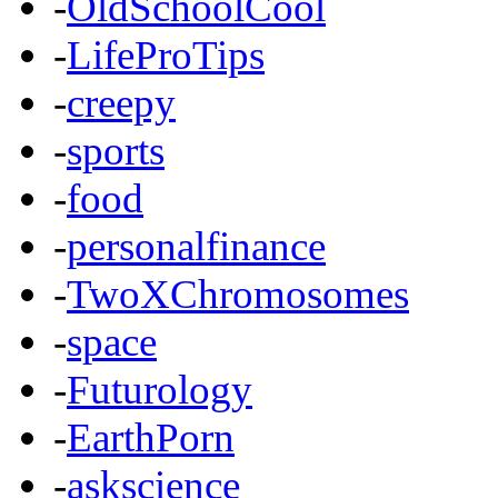
-
OldSchoolCool
-
LifeProTips
-
creepy
-
sports
-
food
-
personalfinance
-
TwoXChromosomes
-
space
-
Futurology
-
EarthPorn
-
askscience