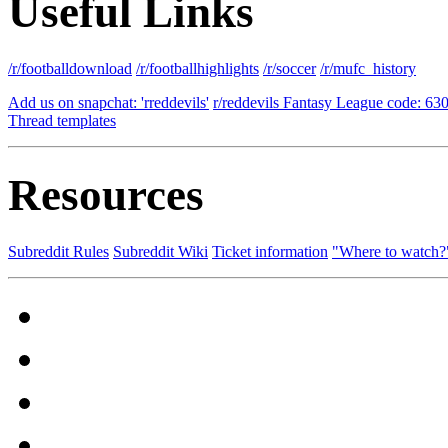
Useful Links
/r/footballdownload
/r/footballhighlights
/r/soccer
/r/mufc_history
Add us on snapchat: 'rreddevils'
r/reddevils Fantasy League code: 63
Thread templates
Resources
Subreddit Rules
Subreddit Wiki
Ticket information
"Where to watch?