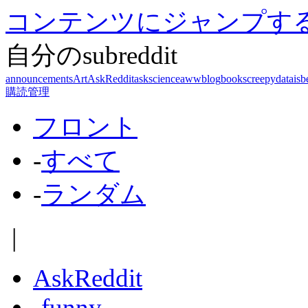
コンテンツにジャンプす
自分のsubreddit
announcements
Art
AskReddit
askscience
aww
blog
books
creepy
dataisb
購読管理
フロント
-
すべて
-
ランダム
|
AskReddit
-
funny