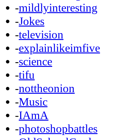
-
mildlyinteresting
-
Jokes
-
television
-
explainlikeimfive
-
science
-
tifu
-
nottheonion
-
Music
-
IAmA
-
photoshopbattles