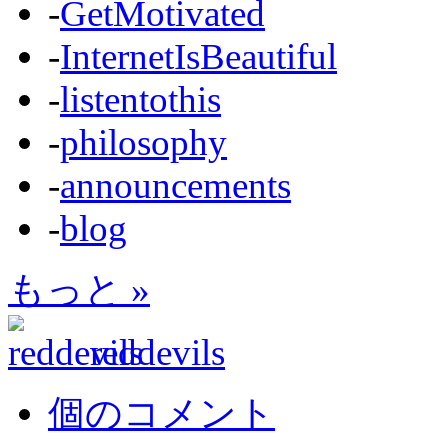
-
GetMotivated
-
InternetIsBeautiful
-
listentothis
-
philosophy
-
announcements
-
blog
もっと »
reddevils
個のコメント