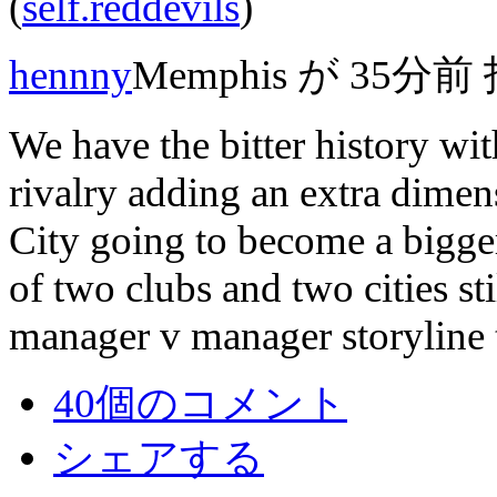
(
self.reddevils
)
hennny
Memphis
が
35分前
We have the bitter history wi
rivalry adding an extra dimen
City going to become a bigger
of two clubs and two cities st
manager v manager storyline 
40個のコメント
シェアする