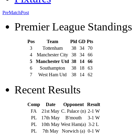
Pre
Match
Post
Premier League Standings
Pos
Team
Pld
GD
Pts
3
Tottenham
38
34
70
4
Manchester City
38
34
66
5
Manchester Utd
38
14
66
6
Southampton
38
18
63
7
West Ham Utd
38
14
62
Recent Results
Comp
Date
Opponent
Result
FA
21st May
C. Palace (n)
2-1 W
PL
17th May
B'mouth
3-1 W
PL
10th May
West Ham(a)
3-2 L
PL
7th May
Norwich (a)
0-1 W