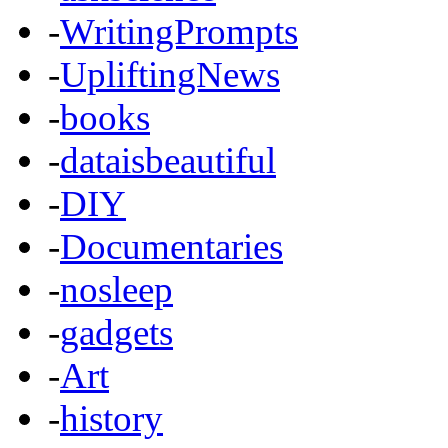
-
WritingPrompts
-
UpliftingNews
-
books
-
dataisbeautiful
-
DIY
-
Documentaries
-
nosleep
-
gadgets
-
Art
-
history