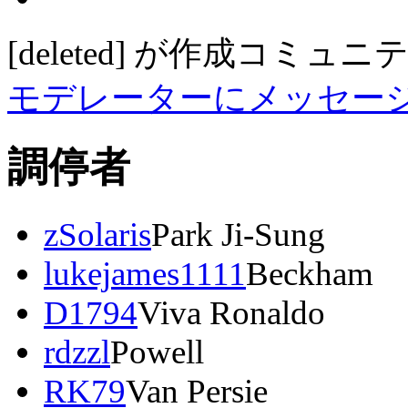
[deleted]
が作成
コミュニ
モデレーターにメッセー
調停者
zSolaris
Park Ji-Sung
lukejames1111
Beckham
D1794
Viva Ronaldo
rdzzl
Powell
RK79
Van Persie