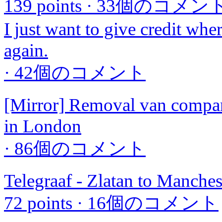
139 points
·
33個のコメン
I just want to give credit whe
again.
·
42個のコメント
[Mirror] Removal van compa
in London
·
86個のコメント
Telegraaf - Zlatan to Manches
72 points
·
16個のコメント