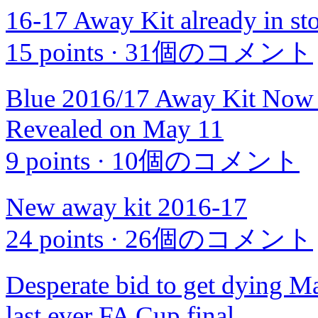
16-17 Away Kit already in sto
15 points
·
31個のコメント
Blue 2016/17 Away Kit Now o
Revealed on May 11
9 points
·
10個のコメント
New away kit 2016-17
24 points
·
26個のコメント
Desperate bid to get dying Ma
last ever FA Cup final