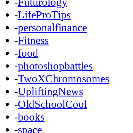
-
Futurology
-
LifeProTips
-
personalfinance
-
Fitness
-
food
-
photoshopbattles
-
TwoXChromosomes
-
UpliftingNews
-
OldSchoolCool
-
books
-
space