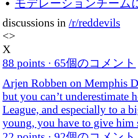
モデレーションチームに
discussions in
/r/reddevils
<
>
X
88 points
·
65個のコメント
Arjen Robben on Memphis Depa
but you can’t underestimate ho
League, and especially to a bi
young, you have to give him 
22 points
·
92個のコメント