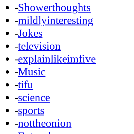
-
Showerthoughts
-
mildlyinteresting
-
Jokes
-
television
-
explainlikeimfive
-
Music
-
tifu
-
science
-
sports
-
nottheonion