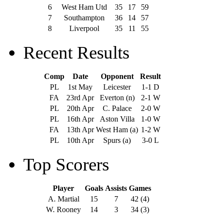
6
West Ham Utd
35
17
59
7
Southampton
36
14
57
8
Liverpool
35
11
55
Recent Results
Comp
Date
Opponent
Result
PL
1st May
Leicester
1-1 D
FA
23rd Apr
Everton (n)
2-1 W
PL
20th Apr
C. Palace
2-0 W
PL
16th Apr
Aston Villa
1-0 W
FA
13th Apr
West Ham (a)
1-2 W
PL
10th Apr
Spurs (a)
3-0 L
Top Scorers
Player
Goals
Assists
Games
A. Martial
15
7
42 (4)
W. Rooney
14
3
34 (3)