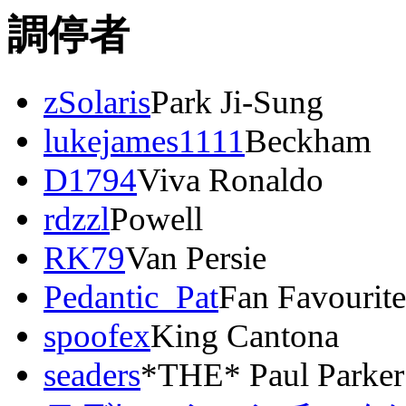
調停者
zSolaris
Park Ji-Sung
lukejames1111
Beckham
D1794
Viva Ronaldo
rdzzl
Powell
RK79
Van Persie
Pedantic_Pat
Fan Favourit
spoofex
King Cantona
seaders
*THE* Paul Parker