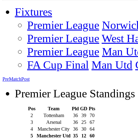
Fixtures
Premier League
Norwic
Premier League
West H
Premier League
Man Ut
FA Cup Final
Man Utd
Pre
Match
Post
Premier League Standings
Pos
Team
Pld
GD
Pts
2
Tottenham
36
39
70
3
Arsenal
36
25
67
4
Manchester City
36
30
64
5
Manchester Utd
35
12
60