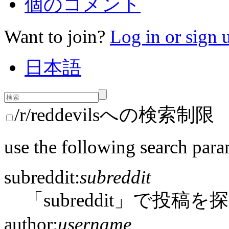
個のコメント
Want to join?
Log in or sign 
日本語
/r/reddevilsへの検索制限
use the following search para
subreddit:
subreddit
「subreddit」で投稿を
author:
username