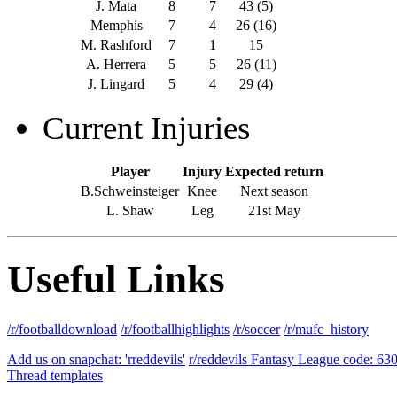
J. Mata
8
7
43 (5)
Memphis
7
4
26 (16)
M. Rashford
7
1
15
A. Herrera
5
5
26 (11)
J. Lingard
5
4
29 (4)
Current Injuries
Player
Injury
Expected return
B.Schweinsteiger
Knee
Next season
L. Shaw
Leg
21st May
Useful Links
/r/footballdownload
/r/footballhighlights
/r/soccer
/r/mufc_history
Add us on snapchat: 'rreddevils'
r/reddevils Fantasy League code: 63
Thread templates