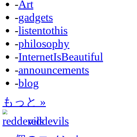
-
Art
-
gadgets
-
listentothis
-
philosophy
-
InternetIsBeautiful
-
announcements
-
blog
もっと »
reddevils