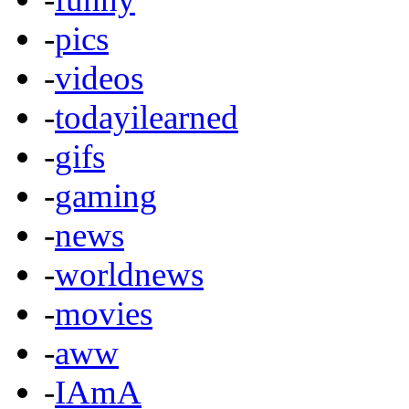
-
pics
-
videos
-
todayilearned
-
gifs
-
gaming
-
news
-
worldnews
-
movies
-
aww
-
IAmA