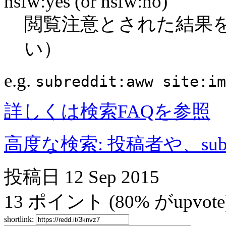
nsfw:yes (or nsfw:no)
閲覧注意とされた結果
い）
e.g.
subreddit:aww site:im
詳しくは検索FAQを参照
高度な検索: 投稿者や、subr
投稿日
12 Sep 2015
13
ポイント
(80% がupvote
shortlink: