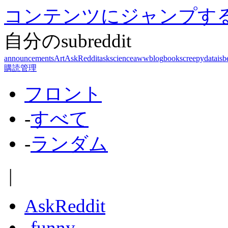
コンテンツにジャンプす
自分のsubreddit
announcements
Art
AskReddit
askscience
aww
blog
books
creepy
dataisb
購読管理
フロント
-
すべて
-
ランダム
|
AskReddit
-
funny