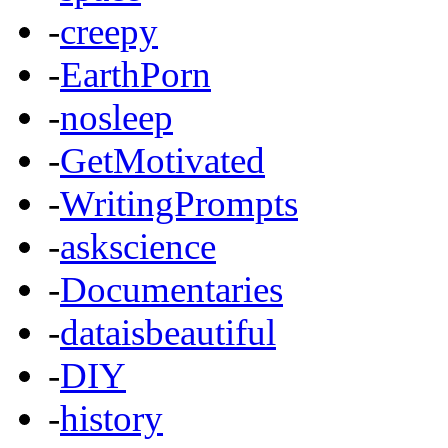
-
creepy
-
EarthPorn
-
nosleep
-
GetMotivated
-
WritingPrompts
-
askscience
-
Documentaries
-
dataisbeautiful
-
DIY
-
history