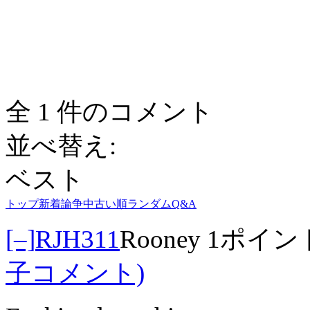
全 1 件のコメント
並べ替え:
ベスト
トップ
新着
論争中
古い順
ランダム
Q&A
[–]
RJH311
Rooney
1ポイン
子コメント)