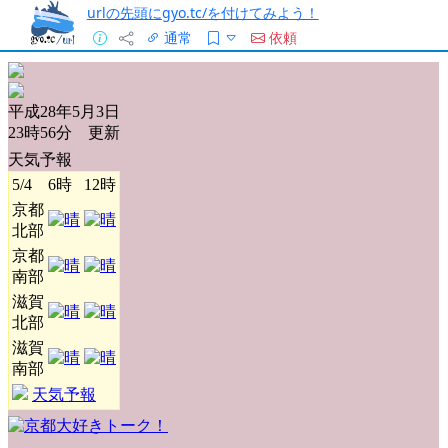
urlの先頭にgyo.tc/を付けてみよう！
通常
依頼