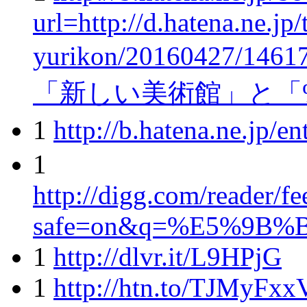
url=http://d.hatena.ne.jp/
yurikon/20160427/1
「新しい美術館」と「
1
http://b.hatena.ne.jp
1
http://digg.com/reader/fe
safe=on&q=%E5%9B%
1
http://dlvr.it/L9HPjG
1
http://htn.to/TJMyFx