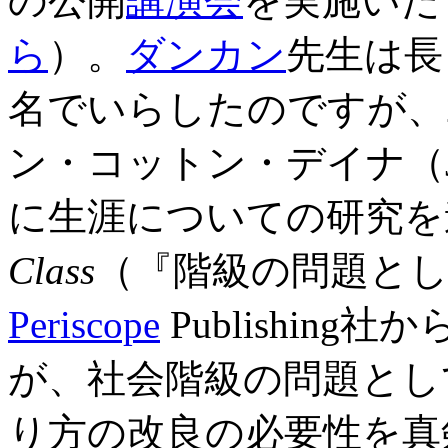
の公開
講演会
を実施いた
ら
）。
ダンカン
先生は長
名でいらしたのですが、
ン・コットン・デイナ（John C
に生涯についての研究を
Class
（『階級の問題とし
Periscope
Publishin
が、社会階級の問題とし
り方の改良の必要性を真