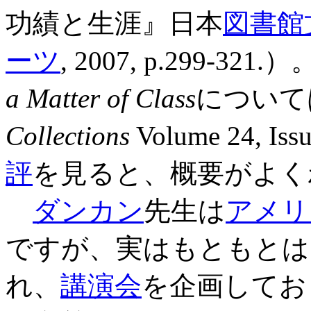
功績と生涯』日本
図書館
ーツ
, 2007, p.299
a Matter of Class
について
Collections
Volume 24, Is
評
を見ると、概要がよく
ダンカン
先生は
アメリ
ですが、実はもともとは
れ、
講演会
を企画してお