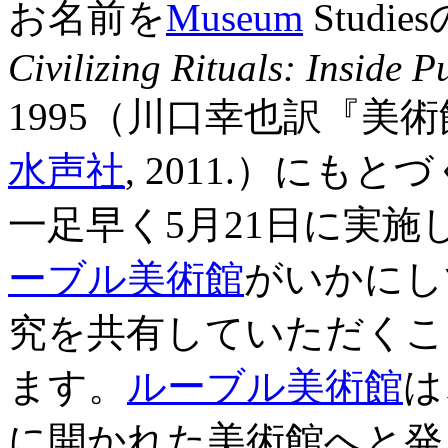
お名前を
Museum
Stud
Civilizing Rituals: Inside 
1995（川口幸也訳『美
水声社
, 2011.）にもとづ
一足早く5月21日に実施
ーブル美術館
がいかにし
究を共有していただくこ
ます。
ルーブル美術館
は
に開かれた美術館へと発