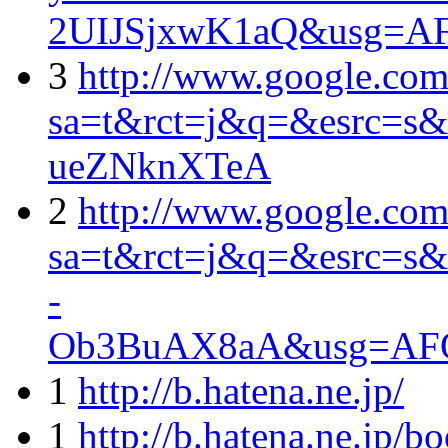
2UIJSjxwK1aQ&usg=
3
http://www.google.com.
sa=t&rct=j&q=&esrc=
ueZNknXTeA
2
http://www.google.com
sa=t&rct=j&q=&esrc=s
-
Ob3BuAX8aA&usg=AF
1
http://b.hatena.ne.jp/
1
http://b.hatena.ne.jp/b