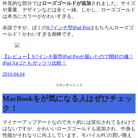
外見的な部分では
ローズゴールドが追加
されました。サイズ
や重量、デザインなどは全く一緒。しかし、ローズゴールド
は本当にカラーがかわいすぎる。
余談ですが、ぼくの
9.7インチ型iPad Pro
はもちろんローズゴ
ールド！かわいすぎる相棒です。
【レビュー】9.7インチ新型iPad Proが届いたので開封の儀！
iPad Air 2ともガッツリ比較！
2016.04.04
スポンサーリンク
MacBookをが気になる人はぜひチェッ
ク！
マイナーアップデートなので大々的には宣伝されてるわけで
はないですが、かわいいローズゴールドも追加され、中身も
性能がそれなりに向上しています。モバイルPCの買い換え