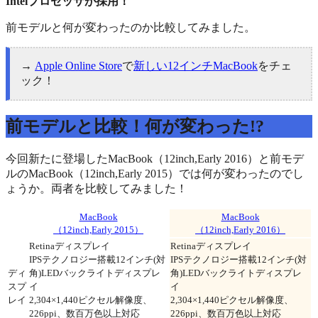
Intelプロセッサが採用！
前モデルと何が変わったのか比較してみました。
→
Apple Online Store
で
新しい12インチMacBook
をチェ
ック！
前モデルと比較！何が変わった!?
今回新たに登場したMacBook（12inch,Early 2016）と前モデ
ルのMacBook（12inch,Early 2015）では何が変わったのでし
ょうか。両者を比較してみました！
MacBook
MacBook
（12inch,Early 2015）
（12inch,Early 2016）
Retinaディスプレイ
Retinaディスプレイ
IPSテクノロジー搭載12インチ(対
IPSテクノロジー搭載12インチ(対
ディ
角)LEDバックライトディスプレ
角)LEDバックライトディスプレ
スプ
イ
イ
レイ
2,304×1,440ピクセル解像度、
2,304×1,440ピクセル解像度、
226ppi、数百万色以上対応
226ppi、数百万色以上対応