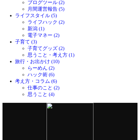
ブログツール (2)
月間運営報告 (5)
ライフスタイル (5)
ライフハック (2)
新潟 (1)
電子マネー (2)
子育て (3)
子育てグッズ (2)
思うこと・考え方 (1)
旅行・お出かけ (10)
らーめん (2)
ハック術 (6)
考え方・コラム (6)
仕事のこと (2)
思うこと (4)