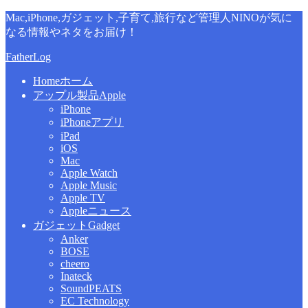
Mac,iPhone,ガジェット,子育て,旅行など管理人NINOが気に
なる情報やネタをお届け！
FatherLog
Home
ホーム
アップル製品
Apple
iPhone
iPhoneアプリ
iPad
iOS
Mac
Apple Watch
Apple Music
Apple TV
Appleニュース
ガジェット
Gadget
Anker
BOSE
cheero
Inateck
SoundPEATS
EC Technology