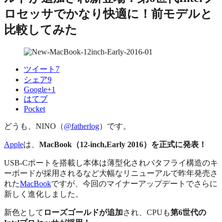
ロセッサでかなり快適に！前モデルと
比較してみた
ツイート
7
シェア
9
Google+
1
はてブ
Pocket
どうも、NINO（
@fatherlog
）です。
Apple
は、
MacBook（12-inch,Early 2016）を正式に発表！
USB-Cポートを搭載し本体は薄型化されバタフライ構造のキ
ーボードが採用されるなど大幅なリニューアルで昨年発売さ
れた
MacBook
ですが、今回のマイナーアップデートでさらに
新しく進化しました。
新色として
ローズゴールドが追加
され、CPUも
第6世代の