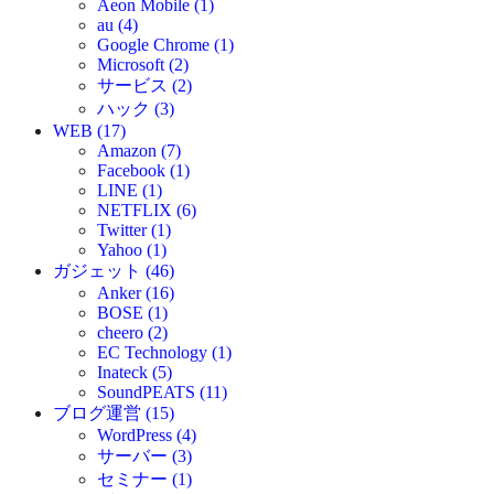
Aeon Mobile (1)
au (4)
Google Chrome (1)
Microsoft (2)
サービス (2)
ハック (3)
WEB (17)
Amazon (7)
Facebook (1)
LINE (1)
NETFLIX (6)
Twitter (1)
Yahoo (1)
ガジェット (46)
Anker (16)
BOSE (1)
cheero (2)
EC Technology (1)
Inateck (5)
SoundPEATS (11)
ブログ運営 (15)
WordPress (4)
サーバー (3)
セミナー (1)