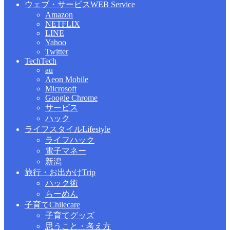
ウェブ・サービス
WEB Service
Amazon
NETFLIX
LINE
Yahoo
Twitter
Tech
Tech
au
Aeon Mobile
Microsoft
Google Chrome
サービス
ハック
ライフスタイル
Lifestyle
ライフハック
電子マネー
新潟
旅行・お出かけ
Trip
ハック術
らーめん
子育て
Chilecare
子育てグッズ
思うこと・考え方