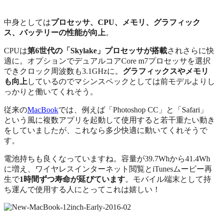
中身としては
プロセッサ、CPU、メモリ、グラフィック
ス、バッテリーの性能が向上
。
CPUは
第6世代の「Skylake」プロセッサが搭載
されさらに快
適に。オプションでデュアルコアCore m7プロセッサを選択
できクロック周波数も3.1GHzに。
グラフィックスやメモリ
も向上
しているのでマシンスペックとしては前モデルよりし
っかりと働いてくれそう。
従来の
MacBook
では、例えば「Photoshop CC」と「Safari」
という風に複数アプリを起動して使用すると若干重たい動き
をしていましたが、これなら多少快適に動いてくれそうで
す。
電池持ちも良くなっていますね。容量が39.7Whから41.4Wh
に増え、ワイヤレスインターネット閲覧とiTunesムービー再
生で
1時間ずつ寿命が延びています
。モバイル端末として持
ち運んで使用する人にとってこれは嬉しい！