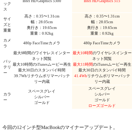
Intel HD Graphics 5300
Intel HD Graphics 515
ック
ス
高さ：0.35〜1.31cm
高さ：0.35〜1.31cm
サイ
幅：28.05cm
幅：28.05cm
ズと
奥行き：19.65cm
奥行き：19.65cm
重量
重量：0.92kg
重量：0.92kg
カメ
480p FaceTimeカメラ
480p FaceTimeカメラ
ラ
最大9時間のワイヤレスインター
最大10時間
のワイヤレスインター
ネット閲覧
ネット閲覧
バッ
最大10時間のiTunesムービー再生
最大11時間
のiTunesムービー再生
テリ
最大30日のスタンバイ時間
最大30日のスタンバイ時間
ー
39.7Whリチウムポリマーバッテ
41.4Wh
リチウムポリマーバッテ
リー内蔵
リー内蔵
スペースグレイ
スペースグレイ
カラ
シルバー
シルバー
ー
ゴールド
ゴールド
ローズゴールド
今回の12インチ型MacBookのマイナーアップデート。