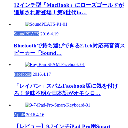
12インチ型「MacBook」にローズゴールドが
追加され新登場！第6世代In…
SoundPEATS
2016.4.19
Bluetoothで持ち運びできる2.1ch対応高音質ス
ピーカー「Sound…
Facebook
2016.4.17
「レイバン」スパムFacebook版に気を付け
ろ！意味不明な日本語がオモシロ…
Apple
2016.4.16
【レビュー】9.7インチiPad Pro用Smart