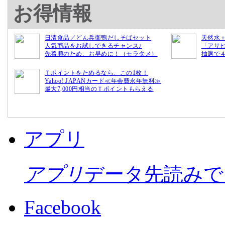
お得情報
日清食品／どん兵衛鴨だしそばセット
天然水
人気商品をお試しできるチャンス♪
「アサ
先着順のため、お早めに！（モラタメ）
抽選で
Ｔポイントをためるなら、この1枚！
Yahoo! JAPANカード≪年会費永年無料≫
最大7,000円相当のＴポイントもらえる
アプリ
アプリ
データ先読みで
Facebook