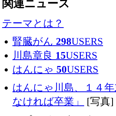
関連ニュース
テーマとは？
腎臓がん
298
USERS
川島章良
15
USERS
はんにゃ
50
USERS
はんにゃ川島、１４年
なければ卒業」
[写真]