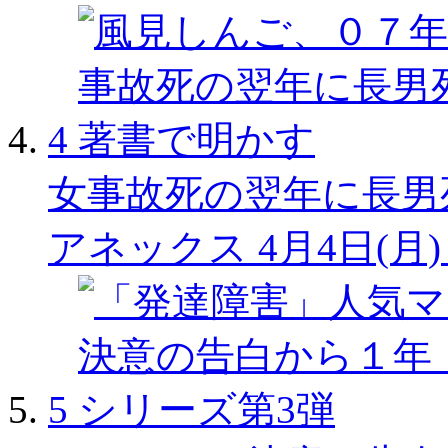
4
女事故死の翌年に長男
アネックス
4月4日(月)
5