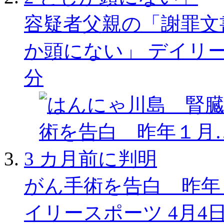
容疑者父親の「謝罪文
か頭にない」
デイリ
分
3
がん手術を告白 昨年
イリースポーツ
4月4日