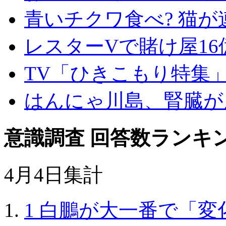
青いチクワ食べ? 猫が
レスターVで賭け屋16
TV「ひきこもり特集
はんにゃ川島、腎臓が
意識調査 回答数ランキ
4月4日集計
1
白鵬が大一番で「変