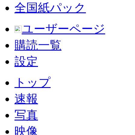
全国紙パック
ユーザーページ
購読一覧
設定
トップ
速報
写真
映像