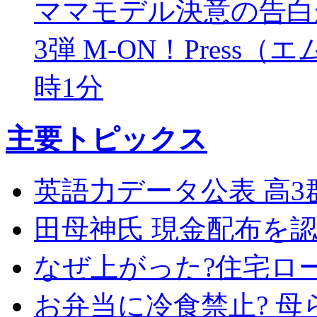
ママモデル決意の告白
3弾
M-ON！Press
時1分
主要トピックス
英語力データ公表 高3
田母神氏 現金配布を
なぜ上がった?住宅ロ
お弁当に冷食禁止? 母