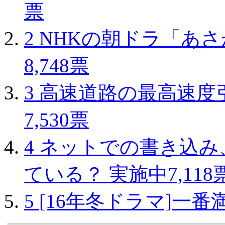
票
2
NHKの朝ドラ「あ
8,748票
3
高速道路の最高速度
7,530票
4
ネットでの書き込み
ている？
実施中
7,118
5
[16年冬ドラマ]一