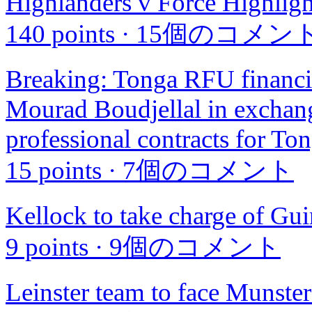
Highlanders v Force Highlig
140 points
·
15個のコメン
Breaking: Tonga RFU financi
Mourad Boudjellal in exchange 
professional contracts for To
15 points
·
7個のコメント
Kellock to take charge of G
9 points
·
9個のコメント
Leinster team to face Munste