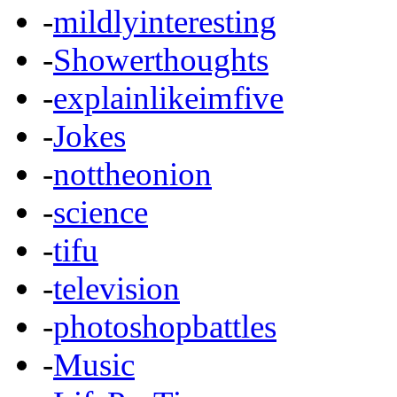
-
mildlyinteresting
-
Showerthoughts
-
explainlikeimfive
-
Jokes
-
nottheonion
-
science
-
tifu
-
television
-
photoshopbattles
-
Music