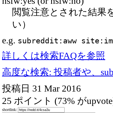
nsfw:yes (or nsfw:no)
閲覧注意とされた結果
い）
e.g.
subreddit:aww site:im
詳しくは検索FAQを参照
高度な検索: 投稿者や、subr
投稿日
31 Mar 2016
25
ポイント
(73% がupvote
shortlink: