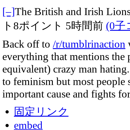
[–]
The British and Irish Lion
ト
8ポイント
5時間前
(0
Back off to
/r/tumblrinaction
w
everything that mentions the p
equivalent) crazy man hating
to feminism but most people s
important cause and fights for
固定リンク
embed