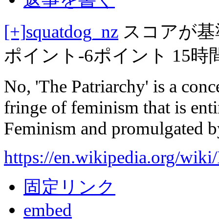
[+]
squatdog_nz
スコアが基
ポイント
-6ポイント
15時
No, 'The Patriarchy' is a con
fringe of feminism that is enti
Feminism and promulgated by
https://en.wikipedia.org/wiki
固定リンク
embed