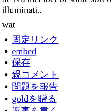
illuminati..
wat
固定リンク
embed
保存
親コメント
問題を報告
goldを贈る
返事を書く