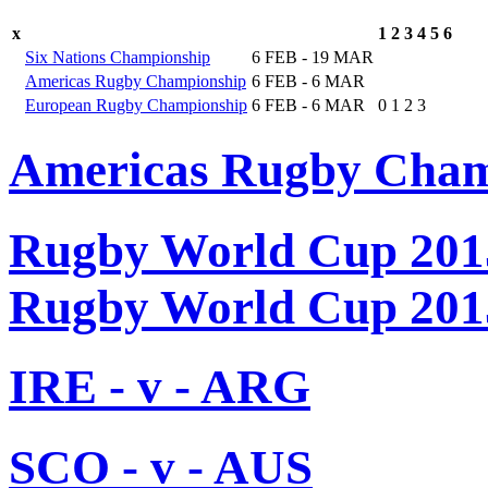
x
1
2
3
4
5
6
Six Nations Championship
6 FEB - 19 MAR
Americas Rugby Championship
6 FEB - 6 MAR
European Rugby Championship
6 FEB - 6 MAR
0
1
2
3
Americas Rugby Cham
Rugby World Cup 201
Rugby World Cup 201
IRE - v - ARG
SCO - v - AUS