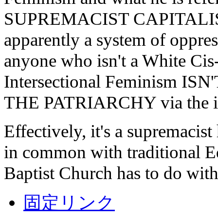
SUPREMACIST CAPITALIST
apparently a system of oppres
anyone who isn't a White Cis
Intersectional Feminism ISN'T
THE PATRIARCHY via the int
Effectively, it's a supremaci
in common with traditional E
Baptist Church has to do with
固定リンク