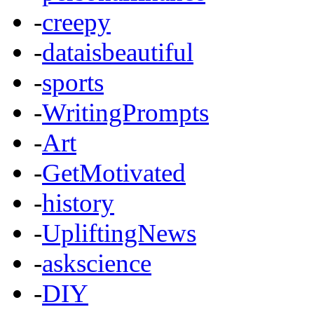
-
creepy
-
dataisbeautiful
-
sports
-
WritingPrompts
-
Art
-
GetMotivated
-
history
-
UpliftingNews
-
askscience
-
DIY