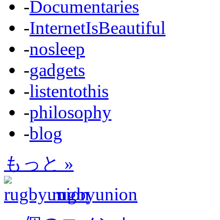
-
Documentaries
-
InternetIsBeautiful
-
nosleep
-
gadgets
-
listentothis
-
philosophy
-
blog
もっと »
rugbyunion