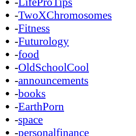
-
LifeProTips
-
TwoXChromosomes
-
Fitness
-
Futurology
-
food
-
OldSchoolCool
-
announcements
-
books
-
EarthPorn
-
space
-
personalfinance