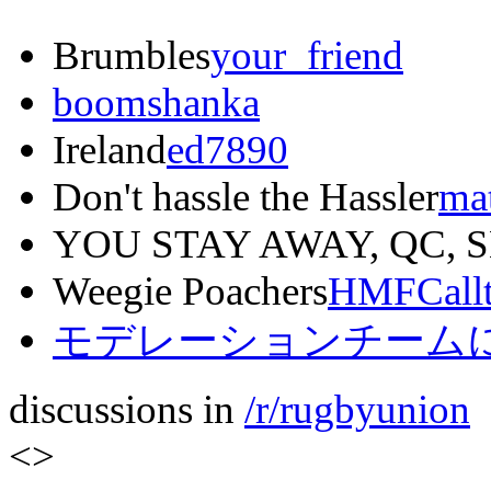
Brumbles
your_friend
boomshanka
Ireland
ed7890
Don't hassle the Hassler
ma
YOU STAY AWAY, QC, S
Weegie Poachers
HMFCall
モデレーションチームに
discussions in
/r/rugbyunion
<
>