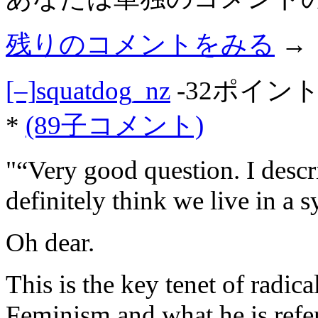
残りのコメントをみる
→
[–]
squatdog_nz
-32ポイン
*
(89子コメント)
"“Very good question. I descri
definitely think we live in a s
Oh dear.
This is the key tenet of radic
Feminism and what he is refer