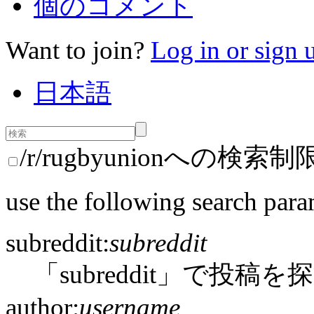
個のコメント
Want to join?
Log in or sign 
日本語
/r/rugbyunionへの検索制
use the following search para
subreddit:
subreddit
「subreddit」で投稿を
author:
username