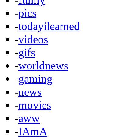
-
pics
-
todayilearned
-
videos
-
gifs
-
worldnews
-
gaming
-
news
-
movies
-
aww
-
IAmA