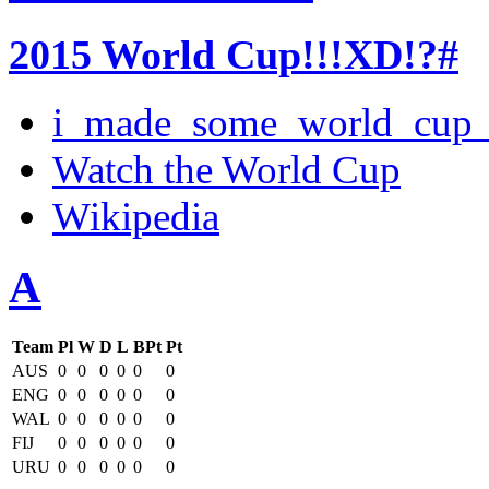
2015 World Cup!!!XD!?#
i_made_some_world_cup_c
Watch the World Cup
Wikipedia
A
Team
Pl
W
D
L
BPt
Pt
AUS
0
0
0
0
0
0
ENG
0
0
0
0
0
0
WAL
0
0
0
0
0
0
FIJ
0
0
0
0
0
0
URU
0
0
0
0
0
0