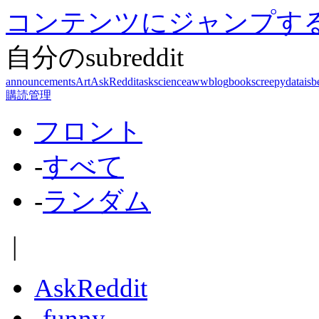
コンテンツにジャンプす
自分のsubreddit
announcements
Art
AskReddit
askscience
aww
blog
books
creepy
dataisb
購読管理
フロント
-
すべて
-
ランダム
|
AskReddit
-
funny