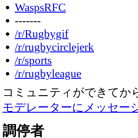
WaspsRFC
-------
/r/Rugbygif
/r/rugbycirclejerk
/r/sports
/r/rugbyleague
コミュニティができてか
モデレーターにメッセー
調停者