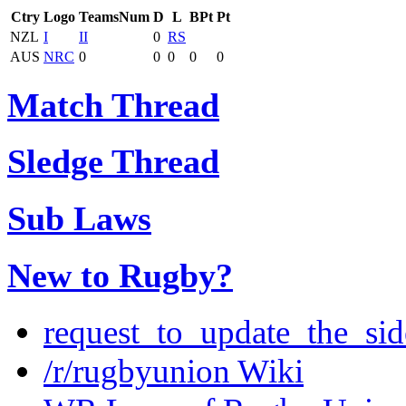
Ctry
Logo
TeamsNum
D
L
BPt
Pt
NZL
I
II
0
RS
AUS
NRC
0
0
0
0
0
Match Thread
Sledge Thread
Sub Laws
New to Rugby?
request_to_update_the_sid
/r/rugbyunion Wiki