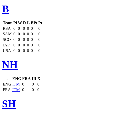
B
Team
Pl
W
D
L
BPt
Pt
RSA
0
0
0
0
0
0
SAM
0
0
0
0
0
0
SCO
0
0
0
0
0
0
JAP
0
0
0
0
0
0
USA
0
0
0
0
0
0
NH
-
ENG
FRA
III
X
ENG
ITM
0
0
0
FRA
ITM
0
0
0
SH