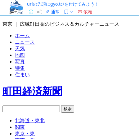
urlの先頭にgyo.tc/を付けてみよう！
通常
依頼