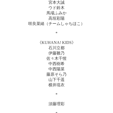
宮本大誠
ウド鈴木
馬場ふみか
高垣彩陽
咲良菜緒（チームしゃちほこ）
*
《KUHANA! KIDS》
石川立都
伊藤雛乃
佐々木千惺
中西樹希
中西陽菜
藤原そら乃
山下千遥
横井琉衣
*
須藤理彩