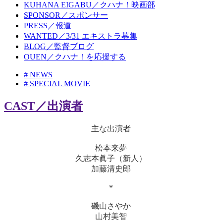
KUHANA EIGABU／クハナ！映画部
SPONSOR／スポンサー
PRESS／報道
WANTED／3/31 エキストラ募集
BLOG／監督ブログ
OUEN／クハナ！を応援する
# NEWS
# SPECIAL MOVIE
CAST／出演者
主な出演者
松本来夢
久志本眞子（新人）
加藤清史郎
*
磯山さやか
山村美智