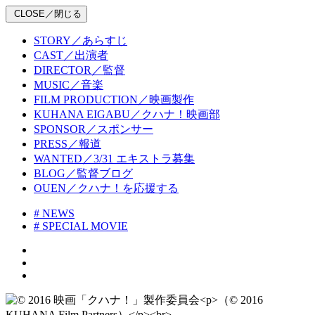
CLOSE／閉じる
STORY／あらすじ
CAST／出演者
DIRECTOR／監督
MUSIC／音楽
FILM PRODUCTION／映画製作
KUHANA EIGABU／クハナ！映画部
SPONSOR／スポンサー
PRESS／報道
WANTED／3/31 エキストラ募集
BLOG／監督ブログ
OUEN／クハナ！を応援する
# NEWS
# SPECIAL MOVIE