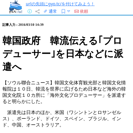
urlの先頭にgyo.tc/を付けてみよう！
通常
依頼