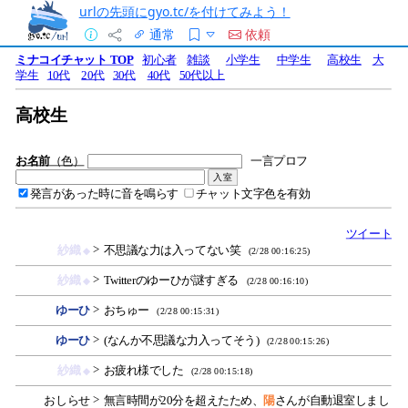
urlの先頭にgyo.tc/を付けてみよう！
通常
依頼