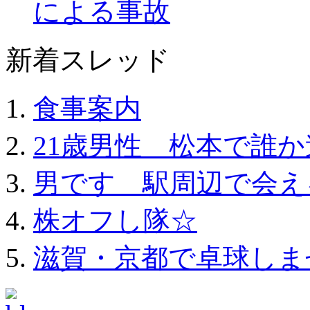
による事故
新着スレッド
食事案内
21歳男性 松本で誰
男です 駅周辺で会え
株オフし隊☆
滋賀・京都で卓球しま