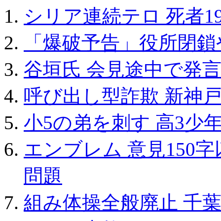
シリア連続テロ 死者19
「爆破予告」役所閉鎖
谷垣氏 会見途中で発言
呼び出し型詐欺 新神戸
小5の弟を刺す 高3少
エンブレム 意見150字
問題
組み体操全般廃止 千葉