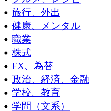
旅行、外出
健康、メンタル
職業
株式
FX、為替
政治、経済、金融
学校、教育
学問（文系）