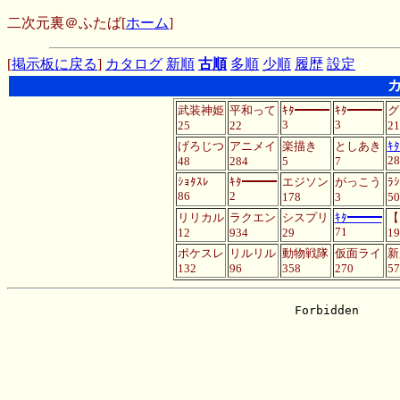
二次元裏＠ふたば
[
ホーム
]
[
掲示板に戻る
]
カタログ
新順
古順
多順
少順
履歴
設定
武装神姫
平和って
ｷﾀ━━━
ｷﾀ━━━
グ
3
3
25
22
21
げろじつ
アニメイ
楽描き
としあき
ｷ
28
48
284
5
7
ｼｮﾀｽﾚ
ｷﾀ━━━
エジソン
がっこう
ﾗ
86
2
178
3
50
リリカル
ラクエン
シスプリ
ｷﾀ━━━
【
71
12
934
29
19
ポケスレ
リルリル
動物戦隊
仮面ライ
新
132
96
358
270
57