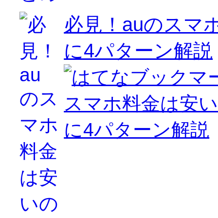
必見！auのスマ
に4パターン解説