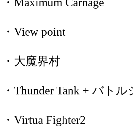
・Maximum Carnage
・View point
・大魔界村
・Thunder Tank + バ
・Virtua Fighter2