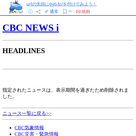
urlの先頭にgyo.tc/を付けてみよう！
通常
依頼