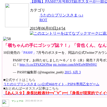
【朗報】PASH!7月号ROT組ポスターが
カテゴリ
うたの☆プリンスさまっ♪
ROT
2015年06月03日
14:54
「嶺ちゃんの手にゴシップ誌？！」「音也くん、なん
10日発売の
「PASH!」
7月号のポスターを、同誌の公式Twitterアカ
PASH!です。お待たせしました〜６／１０（水）発売７月
に！
http://t.co/ZFhX2tONsg
pic.twitter.com/hWEnWBWHjU
— PASH!編集部 (@magazine_pash)
2015, 6月 3
■公式サイトはこちら
うたの☆プリンスさまっ♪公式Webサイト - PSP®専用乙女ゲーム
■おとめんばーオススメ記事はこちら
【あんスタ】身長比較表ｷﾀ━(ﾟ∀ﾟ)━!「身長が現実的でイ
マシュマロ
2015-06-03 14:14