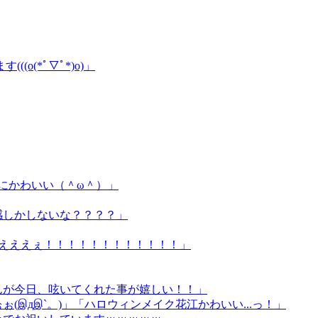
(*ﾟ▽ﾟ*)o)」
にかわいい（＾ω＾）」
感しかしないな？？？？」
えええぇ！！！！！！！！！！！！」
んが今日、呟いてくれた事が嬉しい！！」
дஇ`。)」「ハロウィンメイク花江かわいい...っ！」