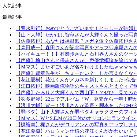
人気記事
最新記事
【豊永利行】おめでとうございます！とっしーが結婚しました
【山下大輝】たかはし智秋さんが大輝くんと撮った写真
【佐藤拓也】あなたは裸眼派？メガネ派？佐藤拓也さ
【森田成一】森田さんが記念写真をアップ♡岸尾さん
【ハイキュー！！】村瀬歩さんと石川界人さんのツーシ
【声優】檜山さんと保志さんが、声優学概論を論じてき
【Ｍマス】またすごいあだ名を付けましたねｗｗｗｗ
【声優】賢章先生が「ちょーだい？」しか言えなくな
【花江夏樹】花江くんがメガネを新しくしました♪似合
【江口拓也】映画版俺物語のキャストさんとえぐぅで
【声優】たろりと大輝くんで西山下！？ぜひ、見てみ
【羽多野渉】22日でアルバム「W」発売から一年！時
【浪川大輔】皆ー！浪川さんが監督・脚本をしたCM
【弱ペダ】山下大輝さんが弱ペダキャラクターのフィギ
【Ｍマス】WとS.E.Mが20日付のオリコンにランクイ
【梶裕貴】梶さんがデロリアンとの写真をアップしま
【花江夏樹】ハロウィン仕様の花江くんがかわいいです♡