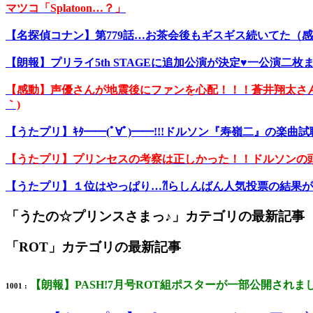
マツコ「Splatoon…？」
【名探偵コナン】第779話…お茶会後もギスギス続いてた（
【朗報】プリライ5th STAGEに追加公演が決定♥一公演二枚ま
【感動】声優さんが地震後にファンを心配！！！蒼井翔太さん
｀)
【うたプリ】ｷﾀ━━(ﾟ∀ﾟ)━━!!!ドルソン『寿嶺二』の
【うたプリ】プリンセスの考察は正しかった！！ドルソンの頭文字
【うたプリ】１位はやっぱり…⁈らしんばん人気投票の結果
「うたの☆プリンスさまっ♪」カテゴリの最新記事
「ROT」カテゴリの最新記事
【朗報】PASH!7月号ROT組ポスターが一部公開され
1001 :