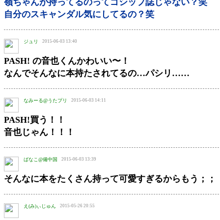
嶺ちゃんが持ってるのってゴシップ誌じゃない？笑
自分のスキャンダル気にしてるの？笑
ジュリ
2015-06-03 13:40
PASH! の音也くんかわいい〜！
なんでそんなに本持たされてるの…パシリ……
なみーる@うたプリ
2015-06-03 14:11
PASH!買う！！
音也じゃん！！！
ばなこ@備中国
2015-06-03 13:39
そんなに本をたくさん持って可愛すぎるからもう；；
え(み)ぃじゅん
2015-05-26 20:55