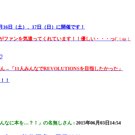
1月16日（土）、17日（日）に開催です！
ファンを気遣ってくれています！！優しい・・・っ(´；ω；
♡
→「11人みんなでREVOLUTIONSを目指したかった」
表！！
んなに本を…？！」の名無しさん :
2015年06月03日14:54