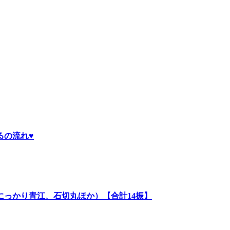
るの流れ♥
っかり青江、石切丸ほか）【合計14振】