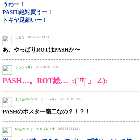
うわー！
PASH!絶対買うー！
トキヤ足細いー！
しまだ
2015-06-03 13:50
あ、やっぱりROTはPASHか〜
うぃる（腐）
2015-06-03 14:21
PASH…。ROT絵…_:(´ཀ`」 ∠):_
まりぁ@NEVER…☆（ゝε＠）
2015-06-03 14:05
PASHのポスター嶺二なの？！？！
NY@ASASまったりプレイ中
2015-06-03 13:31