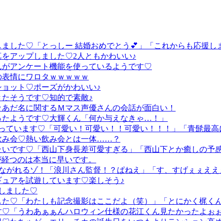
♡「とっしー 結婚おめでとう💕」「これからも応援します(((o
をアップしました♡2人ともかわいい♪
んがアンケート機能を使っているようです♡
の表情にワロタｗｗｗｗｗ
ョット♡ポーズがかわいい♪
たそうです♡知的で素敵♪
ｗあだ名に関するＭマス声優さんの会話が面白い！
ったようです♡大輝くん「何か与えなきゃ…！」
っています♡「可愛い！可愛い！！可愛い！！！」「青髭最高
飲み会♡熱い飲み会とは一体……？
たいです♡「西山下身長差可愛すぎる」「西山下とか癒しの予
が経つのは本当に早いです。
がながれるゾ！「浪川さん監督！？ぱねえ」「す、すげぇぇええ
ュアを試遊しています♡楽しそう♪
ンしました♡
した♡「わたしも記念撮影はここだよ（笑）」「とにかく梶く
「うわあぁぁんハロウィン仕様の花江くん見たかったよぉぉぉ(இ