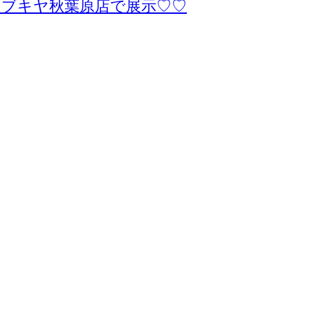
トブキヤ秋葉原店で展示♡♡