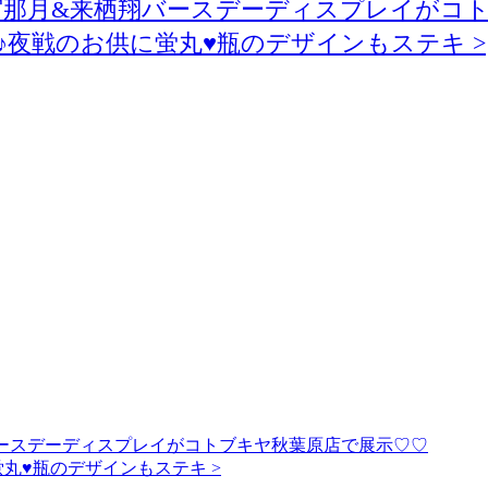
宮那月&来栖翔バースデーディスプレイがコ
売♪夜戦のお供に蛍丸♥瓶のデザインもステキ >
バースデーディスプレイがコトブキヤ秋葉原店で展示♡♡
蛍丸♥瓶のデザインもステキ >