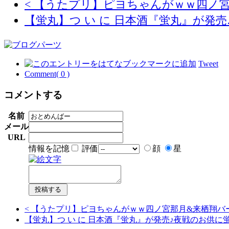
< 【うたプリ】ピヨちゃんがｗｗ四ノ
【蛍丸】つ い に 日本酒『蛍丸』が発
Tweet
Comment( 0 )
コメントする
名前
メール
URL
情報を記憶
評価
顔
星
< 【うたプリ】ピヨちゃんがｗｗ四ノ宮那月&来栖翔
【蛍丸】つ い に 日本酒『蛍丸』が発売♪夜戦のお供に