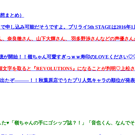
感想まとめ）
で申し込み可能だそうですよ。プリライ5th STAGEは2016年
、奈良徹さん、山下大輝さん、 羽多野渉さんなどの声優さんが
楽曲試聴が開始！！嶺ちゃん可愛すぎっｗｗ寿印のLOVEください♡
を取ると『REVOLUTIONS』になることが判明♡上松さん
が出たぞ―――！！秋葉原店でうたプリ人気キャラの順位が発
ました♥「嶺ちゃんの手にゴシップ誌？！」「音也くん、なんでそ