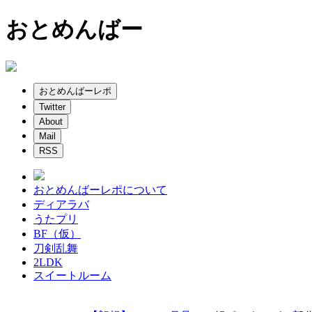
おとめんばー
おとめんばーレポ
Twitter
About
Mail
RSS
おとめんばーレポについて
ディアラバ
うたプリ
BF（仮）
刀剣乱舞
2LDK
スイートルーム