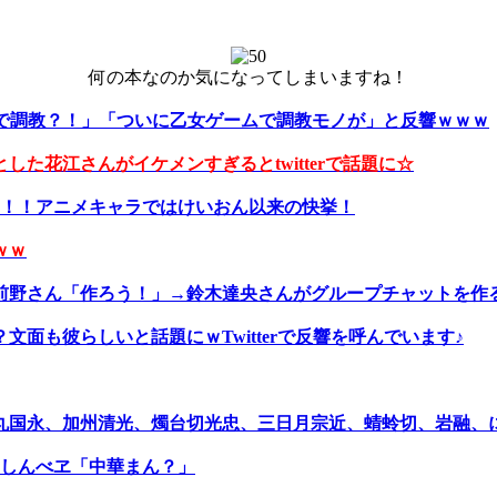
何の本なのか気になってしまいますね！
らしで調教？！」「ついに乙女ゲームで調教モノが」と反響ｗｗｗ
た花江さんがイケメンすぎるとtwitterで話題に☆
あ！！アニメキャラではけいおん以来の快挙！
ｗｗ
前野さん「作ろう！」→鈴木達央さんがグループチャットを作
文面も彼らしいと話題にｗTwitterで反響を呼んでいます♪
丸国永、加州清光、燭台切光忠、三日月宗近、蜻蛉切、岩融、に
 しんべヱ「中華まん？」