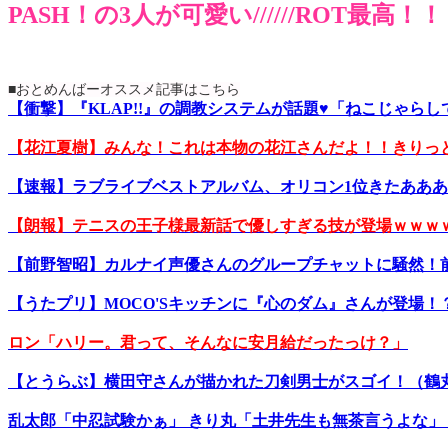
PASH！の3人が可愛い//////ROT最高！！
■おとめんばーオススメ記事はこちら
【衝撃】『KLAP!!』の調教システムが話題♥「ねこじゃ
【花江夏樹】みんな！これは本物の花江さんだよ！！きりっとし
【速報】ラブライブベストアルバム、オリコン1位きたああ
【朗報】テニスの王子様最新話で優しすぎる技が登場ｗｗｗ
【前野智昭】カルナイ声優さんのグループチャットに騒然！
【うたプリ】MOCO'Sキッチンに『心のダム』さんが登場！？
ロン「ハリー。君って、そんなに安月給だったっけ？」
【とうらぶ】横田守さんが描かれた刀剣男士がスゴイ！（鶴
乱太郎「中忍試験かぁ」 きり丸「土井先生も無茶言うよな」