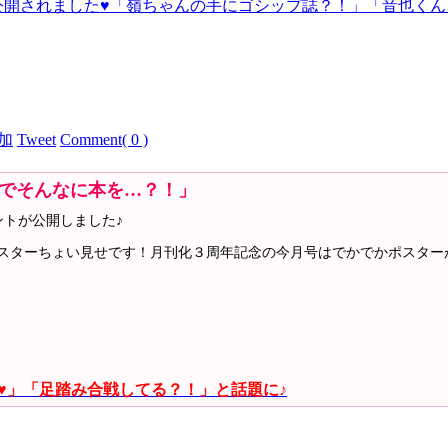
一部公開されました♥「嶺ちゃんの手にゴシップ誌？！」「音也く
Tweet
Comment( 0 )
でそんなに本を…？！」
ウントが公開しました♪
号ポスターちょい見せです！月刊化３周年記念の今月号はでかでかポスタ
イ♥」「足踏み合戦してる？！」と話題に♪