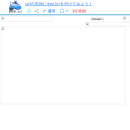
urlの先頭にgyo.tc/を付けてみよう！
通常
依頼