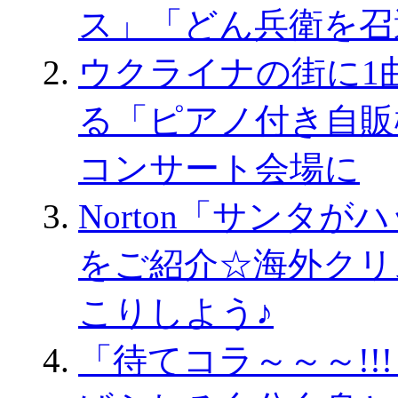
ス」「どん兵衛を召
ウクライナの街に1
る「ピアノ付き自販
コンサート会場に
Norton「サンタ
をご紹介☆海外クリ
こりしよう♪
「待てコラ～～～!