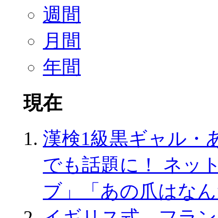
週間
月間
年間
現在
漢検1級黒ギャル・
でも話題に！ ネッ
ブ」「あの爪はなん
イギリス式、フラン