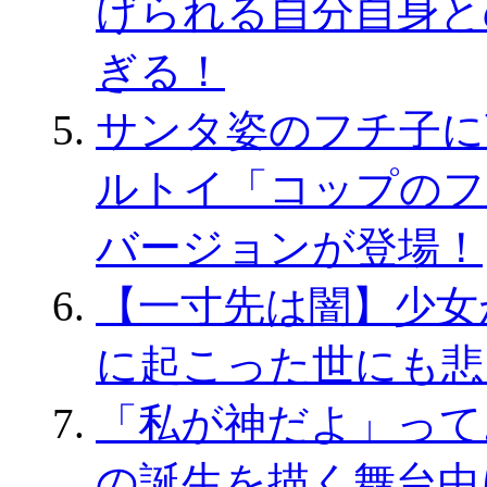
げられる自分自身と
ぎる！
サンタ姿のフチ子に
ルトイ「コップのフ
バージョンが登場！
【一寸先は闇】少女
に起こった世にも悲
「私が神だよ」って
の誕生を描く舞台中