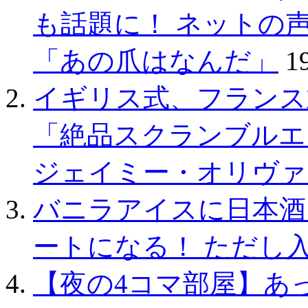
も話題に！ ネットの
「あの爪はなんだ」
1
イギリス式、フランス
「絶品スクランブルエ
ジェイミー・オリヴァ
バニラアイスに日本酒
ートになる！ ただし
【夜の4コマ部屋】あっ