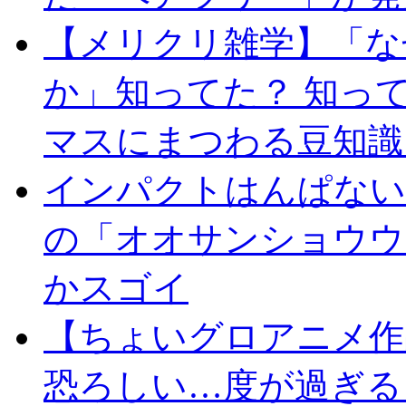
【メリクリ雑学】「な
か」知ってた？ 知っ
マスにまつわる豆知識
インパクトはんぱない
の「オオサンショウウ
かスゴイ
【ちょいグロアニメ作
恐ろしい…度が過ぎる