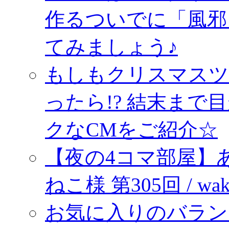
作るついでに「風邪
てみましょう♪
もしもクリスマスツ
ったら!? 結末ま
クなCMをご紹介☆
【夜の4コマ部屋】あ
ねこ様 第305回 / wa
お気に入りのバラン