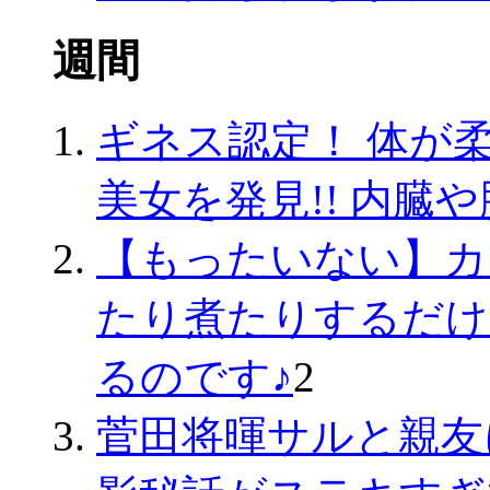
週間
ギネス認定！ 体が
美女を発見!! 内臓
【もったいない】カ
たり煮たりするだけ
るのです♪
2
菅田将暉サルと親友に!