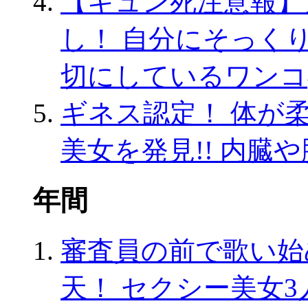
【キュン死注意報】
し！ 自分にそっく
切にしているワンコ
ギネス認定！ 体が
美女を発見!! 内臓
年間
審査員の前で歌い始
天！ セクシー美女