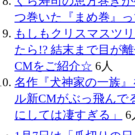
くら寿司の恵方巻きが
つ巻いた『まめ巻』っ
もしもクリスマスツリ
たら!? 結末まで目
CMをご紹介☆
6人
名作『犬神家の一族』
ル新CMがぶっ飛んで
にしては凄すぎる」
6