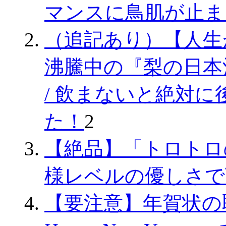
マンスに鳥肌が止ま
（追記あり）【人生
沸騰中の『梨の日本
/ 飲まないと絶対
た！
2
【絶品】「トロトロ
様レベルの優しさで
【要注意】年賀状の