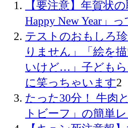
【要注意】年賀状の
Happy New Ye
テストのおもしろ珍
りません」「絵を描
いけど…」子どもら
に笑っちゃいます
2
たった30分！ 牛
トビーフ」の簡単レ