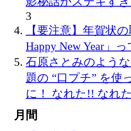
影秘話がステキすぎ
3
【要注意】年賀状の
Happy New Ye
石原さとみのような
題の “口プチ” を
に！ なれた!! な
月間