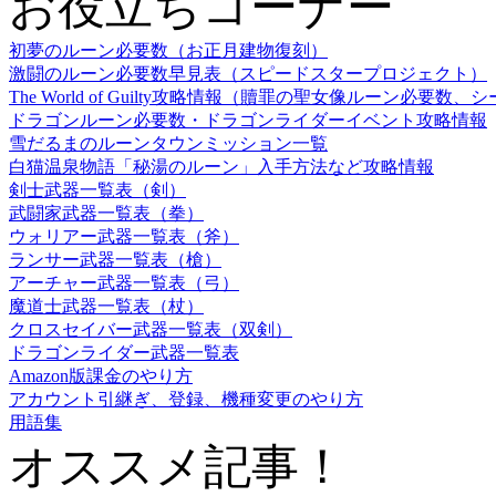
お役立ちコーナー
初夢のルーン必要数（お正月建物復刻）
激闘のルーン必要数早見表（スピードスタープロジェクト）
The World of Guilty攻略情報（贖罪の聖女像ルーン必
ドラゴンルーン必要数・ドラゴンライダーイベント攻略情報
雪だるまのルーンタウンミッション一覧
白猫温泉物語「秘湯のルーン」入手方法など攻略情報
剣士武器一覧表（剣）
武闘家武器一覧表（拳）
ウォリアー武器一覧表（斧）
ランサー武器一覧表（槍）
アーチャー武器一覧表（弓）
魔道士武器一覧表（杖）
クロスセイバー武器一覧表（双剣）
ドラゴンライダー武器一覧表
Amazon版課金のやり方
アカウント引継ぎ、登録、機種変更のやり方
用語集
オススメ記事！