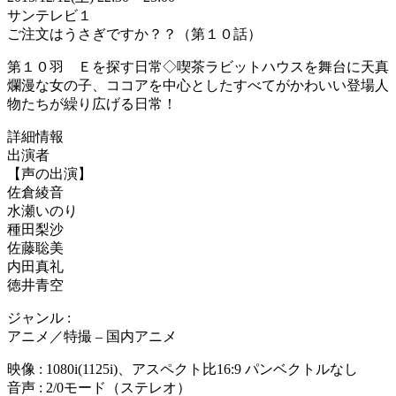
サンテレビ１
ご注文はうさぎですか？？（第１０話）
第１０羽 Ｅを探す日常◇喫茶ラビットハウスを舞台に天真
爛漫な女の子、ココアを中心としたすべてがかわいい登場人
物たちが繰り広げる日常！
詳細情報
出演者
【声の出演】
佐倉綾音
水瀬いのり
種田梨沙
佐藤聡美
内田真礼
徳井青空
ジャンル :
アニメ／特撮 – 国内アニメ
映像 : 1080i(1125i)、アスペクト比16:9 パンベクトルなし
音声 : 2/0モード（ステレオ）