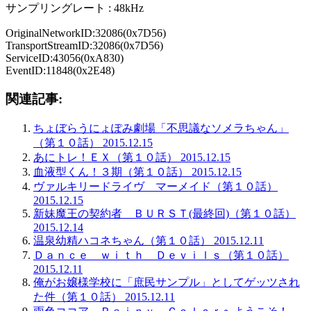
サンプリングレート : 48kHz
OriginalNetworkID:32086(0x7D56)
TransportStreamID:32086(0x7D56)
ServiceID:43056(0xA830)
EventID:11848(0x2E48)
関連記事:
ちょぼらうにょぽみ劇場「不思議なソメラちゃん」
（第１０話） 2015.12.15
あにトレ！ＥＸ（第１０話） 2015.12.15
血液型くん！３期（第１０話） 2015.12.15
ヴァルキリードライヴ マーメイド（第１０話）
2015.12.15
新妹魔王の契約者 ＢＵＲＳＴ(最終回)（第１０話）
2015.12.14
温泉幼精ハコネちゃん（第１０話） 2015.12.11
Ｄａｎｃｅ ｗｉｔｈ Ｄｅｖｉｌｓ（第１０話）
2015.12.11
俺がお嬢様学校に「庶民サンプル」としてゲッツされ
た件（第１０話） 2015.12.11