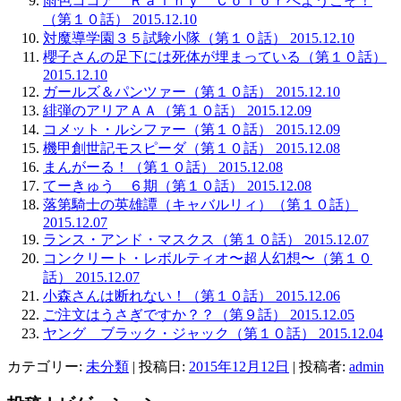
雨色ココア Ｒａｉｎｙ Ｃｏｌｏｒへようこそ！
（第１０話） 2015.12.10
対魔導学園３５試験小隊（第１０話） 2015.12.10
櫻子さんの足下には死体が埋まっている（第１０話）
2015.12.10
ガールズ＆パンツァー（第１０話） 2015.12.10
緋弾のアリアＡＡ（第１０話） 2015.12.09
コメット・ルシファー（第１０話） 2015.12.09
機甲創世記モスピーダ（第１０話） 2015.12.08
まんがーる！（第１０話） 2015.12.08
てーきゅう ６期（第１０話） 2015.12.08
落第騎士の英雄譚（キャバルリィ）（第１０話）
2015.12.07
ランス・アンド・マスクス（第１０話） 2015.12.07
コンクリート・レボルティオ〜超人幻想〜（第１０
話） 2015.12.07
小森さんは断れない！（第１０話） 2015.12.06
ご注文はうさぎですか？？（第９話） 2015.12.05
ヤング ブラック・ジャック（第１０話） 2015.12.04
カテゴリー:
未分類
| 投稿日:
2015年12月12日
|
投稿者:
admin