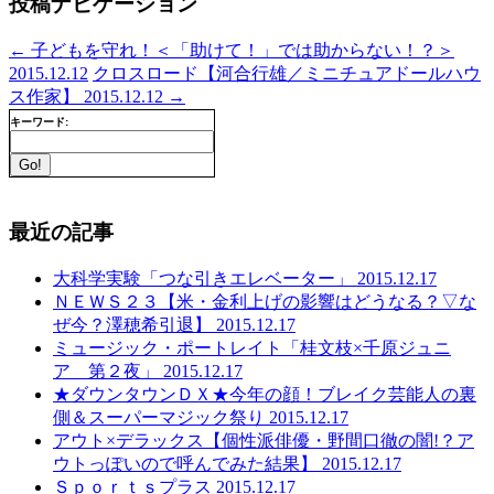
投稿ナビゲーション
←
子どもを守れ！＜「助けて！」では助からない！？＞
2015.12.12
クロスロード【河合行雄／ミニチュアドールハウ
ス作家】 2015.12.12
→
キーワード:
最近の記事
大科学実験「つな引きエレベーター」 2015.12.17
ＮＥＷＳ２３【米・金利上げの影響はどうなる？▽な
ぜ今？澤穂希引退】 2015.12.17
ミュージック・ポートレイト「桂文枝×千原ジュニ
ア 第２夜」 2015.12.17
★ダウンタウンＤＸ★今年の顔！ブレイク芸能人の裏
側＆スーパーマジック祭り 2015.12.17
アウト×デラックス【個性派俳優・野間口徹の闇!？ア
ウトっぽいので呼んでみた結果】 2015.12.17
Ｓｐｏｒｔｓプラス 2015.12.17