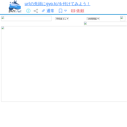
urlの先頭にgyo.tc/を付けてみよう！
通常
依頼