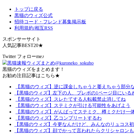
トップに戻る
黒猫のウィズ公式
招待コード・フレンド募集掲示板
利用規約/相互RSS
スポンサーサイト
人気記事BEST20★
Twitter フォローme♪
黒猫速報ウィズまとめ
@kuroneko_sokuho
黒猫のウィズをまとめます！
お勧め注目記事はこちら★
【黒猫のウィズ】逆に課金しちゃうと萎えちゃう部分
【黒猫のウィズ】左下の人、プレボの1ページ目にいる
【黒猫のウィズ】スレたてする人転載禁止消してね
【黒猫のウィズ】ステミクが引ける可能性をあげよう
【黒猫のウィズ】がんばってステミク、樽ミクだけ一
【黒猫のウィズ】乙コンプリートするわ
【黒猫のウィズ】今更なんだけど、みんなのリュコス初
【黒猫のウィズ】顔でかって言われたらクリシャロンも