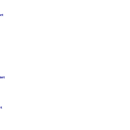
et
net
et