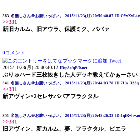
363
名無しさん＠お腹いっぱい。
2015/11/23(月) 20:50:40.87
ID:Cf/xXxL/.n
>>331
新旧カルム、旧アウラ、保護ミク、ババァ
0コメント
Tweet
2015/11/23(月) 20:40:40.12
ID:p8e/qP/0.net
ぶりゅハード三枚抜きした人デッキ教えてかぁーさい
341
名無しさん＠お腹いっぱい。
2015/11/23(月) 20:44:03.78
ID:7Un+325q.
>>331
新アヴィン×2セレサババアフラクタル
351
名無しさん＠お腹いっぱい。
2015/11/23(月) 20:48:26.33
ID:1qiR+it+.n
>>331
旧アヴィン、新カルム、婆、フラクタル、ピエラ