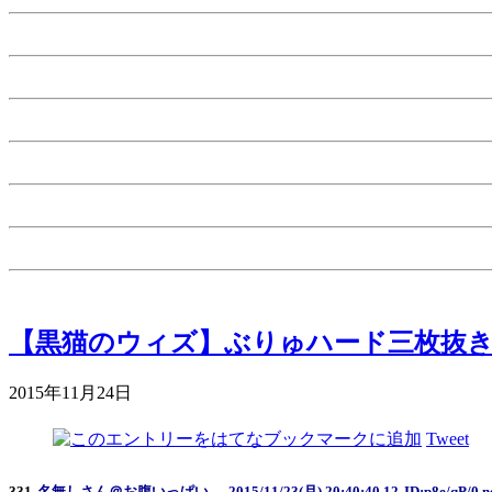
【黒猫のウィズ】ぶりゅハード三枚抜
2015年11月24日
Tweet
331
名無しさん＠お腹いっぱい。
2015/11/23(月) 20:40:40.12
ID:p8e/qP/0.n