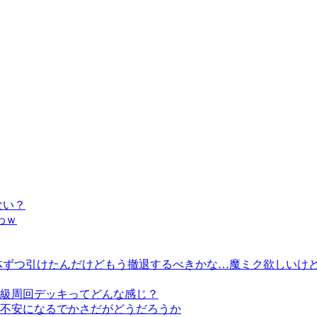
ない？
わｗ
体ずつ引けたんだけどもう撤退するべきかな…魔ミク欲しいけ
級周回デッキってどんな感じ？
不安になるでかさだがどうだろうか