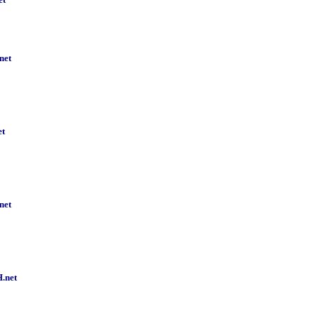
net
et
net
.net