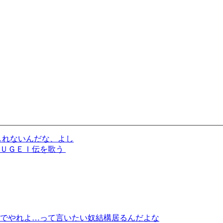
しれないんだな、よし
ＢＵＧＥＩ伝を歌う
でやれよ…って言いたい奴結構居るんだよな