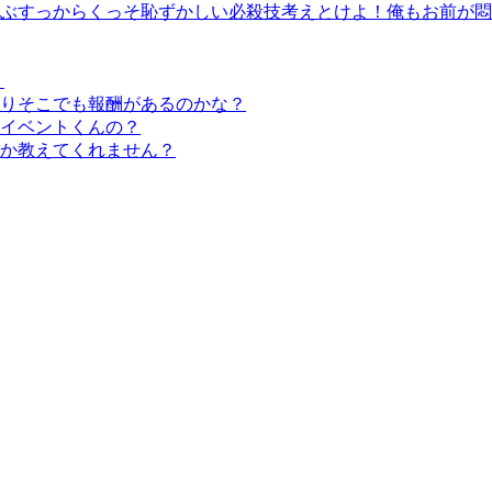
ぶすっからくっそ恥ずかしい必殺技考えとけよ！俺もお前が悶
？
りそこでも報酬があるのかな？
イベントくんの？
か教えてくれません？