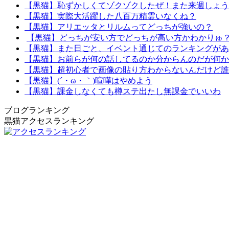
【黒猫】恥ずかしくてゾクゾクしたぜ！また来週しょう
【黒猫】実際大活躍した八百万精霊いなくね？
【黒猫】アリエッタとリルムってどっちが強いの？
【黒猫】どっちが安い方でどっちが高い方かわかりゅ
【黒猫】また日ごと、イベント通じてのランキングがあ
【黒猫】お前らが何の話してるのか分からんのだが何か
【黒猫】超初心者で画像の貼り方わからないんだけど誰
【黒猫】(´・ω・｀)喧嘩はやめよう
【黒猫】課金しなくても樽ステ出たし無課金でいいわ
ブログランキング
黒猫アクセスランキング