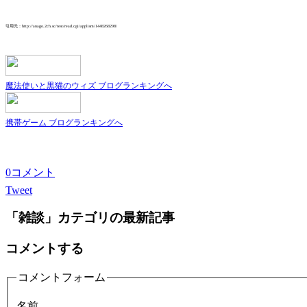
引用元：http://anago.2ch.sc/test/read.cgi/applism/1448268298/
魔法使いと黒猫のウィズ ブログランキングへ
携帯ゲーム ブログランキングへ
0コメント
Tweet
「雑談」カテゴリの最新記事
コメントする
コメントフォーム
名前