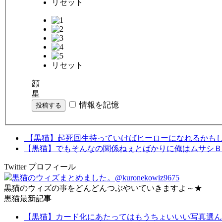
リセット
リセット
顔
星
情報を記憶
投稿する
【黒猫】起死回生持っていけばヒーローになれるかも
【黒猫】でもそんなの関係ねぇとばかりに俺はムサシ
Twitter プロフィール
黒猫のウィズまとめました。
@kuronekowiz9675
黒猫のウィズの事をどんどんつぶやいていきますよ～★
黒猫最新記事
【黒猫】カード化にあたってはもうちょいいい写真選ん