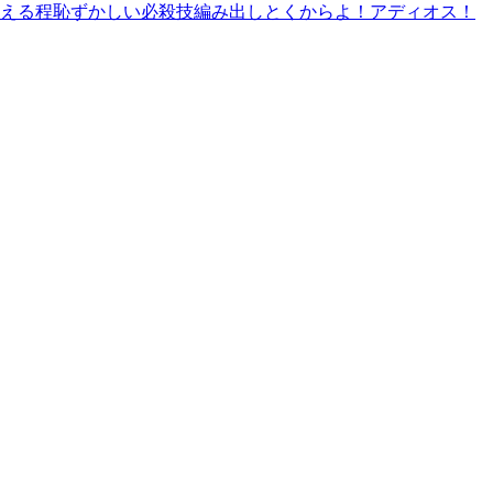
える程恥ずかしい必殺技編み出しとくからよ！アディオス！