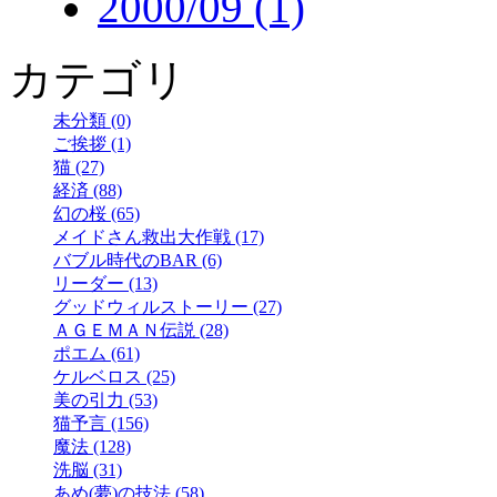
2000/09 (1)
カテゴリ
未分類 (0)
ご挨拶 (1)
猫 (27)
経済 (88)
幻の桜 (65)
メイドさん救出大作戦 (17)
バブル時代のBAR (6)
リーダー (13)
グッドウィルストーリー (27)
ＡＧＥＭＡＮ伝説 (28)
ポエム (61)
ケルベロス (25)
美の引力 (53)
猫予言 (156)
魔法 (128)
洗脳 (31)
あめ(夢)の技法 (58)