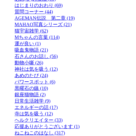
はじまりのおわり (69)
質問コーナー (44)
AGEMAN伝説 第二章 (19)
MAHAO写真シリーズ (21)
猫宇宙雑学 (62)
Mちゃんの言葉 (114)
運が良い (1)
吸血鬼物語 (21)
石さんのお話し (56)
動物小噺 (26)
神社は気を吸う (12)
あめのたび (24)
パワースポット (6)
黒曜石の鏃 (10)
銀座猫物語 (2)
日常生活雑学 (9)
エネルギーの話 (17)
寺は気を吸う (12)
ヘルクリエイター (33)
応援ありがとうございます (1)
ねこねこのはなし (317)