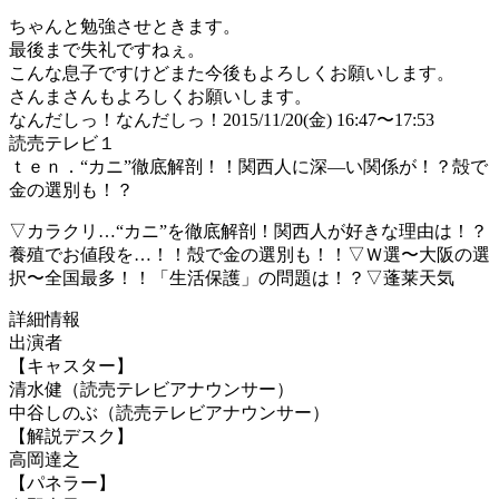
ちゃんと勉強させときます。
最後まで失礼ですねぇ。
こんな息子ですけどまた今後もよろしくお願いします。
さんまさんもよろしくお願いします。
なんだしっ！なんだしっ！2015/11/20(金) 16:47〜17:53
読売テレビ１
ｔｅｎ．“カニ”徹底解剖！！関西人に深—い関係が！？殻で
金の選別も！？
▽カラクリ…“カニ”を徹底解剖！関西人が好きな理由は！？
養殖でお値段を…！！殻で金の選別も！！▽Ｗ選〜大阪の選
択〜全国最多！！「生活保護」の問題は！？▽蓬莱天気
詳細情報
出演者
【キャスター】
清水健（読売テレビアナウンサー）
中谷しのぶ（読売テレビアナウンサー）
【解説デスク】
高岡達之
【パネラー】