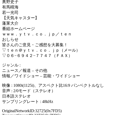
奥野史子
有馬晴海
若一光司
【天気キャスター】
蓬莱大介
番組ホームページ
ｗｗｗ．ｙｔｖ．ｃｏ．ｊｐ／ｔｅｎ
おしらせ
皆さんのご意見・ご感想を大募集！
▽ｔｅｎ＠ｙｔｖ．ｃｏ．ｊｐ（メール）
▽０６−６９４２−７７４７（ＦＡＸ）
ジャンル :
ニュース／報道 – その他
情報／ワイドショー – 芸能・ワイドショー
映像 : 1080i(1125i)、アスペクト比16:9 パンベクトルなし
音声 : 2/0モード（ステレオ）
日本語ステレオ
サンプリングレート : 48kHz
OriginalNetworkID:32725(0x7FD5)