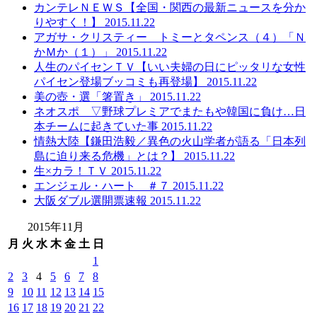
カンテレＮＥＷＳ【全国・関西の最新ニュースを分か
りやすく！】 2015.11.22
アガサ・クリスティー トミーとタペンス（４）「Ｎ
かＭか（１）」 2015.11.22
人生のパイセンＴＶ【いい夫婦の日にピッタリな女性
パイセン登場ブッコミも再登場】 2015.11.22
美の壺・選「箸置き」 2015.11.22
ネオスポ ▽野球プレミアでまたもや韓国に負け…日
本チームに起きていた事 2015.11.22
情熱大陸【鎌田浩毅／異色の火山学者が語る「日本列
島に迫り来る危機」とは？】 2015.11.22
生×カラ！ＴＶ 2015.11.22
エンジェル・ハート ＃７ 2015.11.22
大阪ダブル選開票速報 2015.11.22
2015年11月
月
火
水
木
金
土
日
1
2
3
4
5
6
7
8
9
10
11
12
13
14
15
16
17
18
19
20
21
22