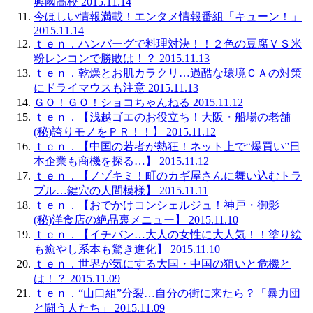
興國高校 2015.11.14
今ほしい情報満載！エンタメ情報番組「キューン！」
2015.11.14
ｔｅｎ．ハンバーグで料理対決！！２色の豆腐ＶＳ米
粉レンコンで勝敗は！？ 2015.11.13
ｔｅｎ．乾燥とお肌カラクリ…過酷な環境ＣＡの対策
にドライマウスも注意 2015.11.13
ＧＯ！ＧＯ！ショコちゃんねる 2015.11.12
ｔｅｎ．【浅越ゴエのお役立ち！大阪・船場の老舗
(秘)誇りモノをＰＲ！！】 2015.11.12
ｔｅｎ．【中国の若者が熱狂！ネット上で“爆買い”日
本企業も商機を探る…】 2015.11.12
ｔｅｎ．【ノゾキミ！町のカギ屋さんに舞い込むトラ
ブル…鍵穴の人間模様】 2015.11.11
ｔｅｎ．【おでかけコンシェルジュ！神戸・御影
(秘)洋食店の絶品裏メニュー】 2015.11.10
ｔｅｎ．【イチバン…大人の女性に大人気！！塗り絵
も癒やし系本も驚き進化】 2015.11.10
ｔｅｎ．世界が気にする大国・中国の狙いと危機と
は！？ 2015.11.09
ｔｅｎ．“山口組”分裂…自分の街に来たら？「暴力団
と闘う人たち」 2015.11.09