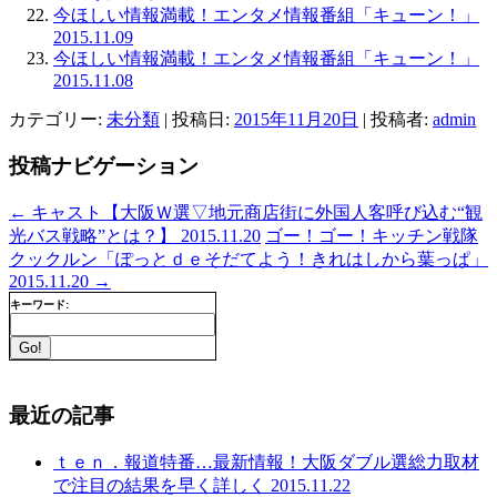
今ほしい情報満載！エンタメ情報番組「キューン！」
2015.11.09
今ほしい情報満載！エンタメ情報番組「キューン！」
2015.11.08
カテゴリー:
未分類
| 投稿日:
2015年11月20日
|
投稿者:
admin
投稿ナビゲーション
←
キャスト【大阪Ｗ選▽地元商店街に外国人客呼び込む“観
光バス戦略”とは？】 2015.11.20
ゴー！ゴー！キッチン戦隊
クックルン「ぽっとｄｅそだてよう！きれはしから葉っぱ」
2015.11.20
→
キーワード:
最近の記事
ｔｅｎ．報道特番…最新情報！大阪ダブル選総力取材
で注目の結果を早く詳しく 2015.11.22