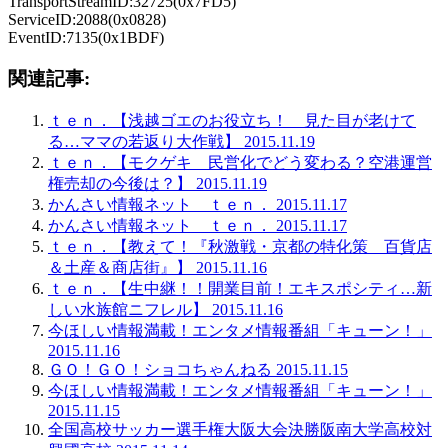
TransportStreamID:32725(0x7FD5)
ServiceID:2088(0x0828)
EventID:7135(0x1BDF)
関連記事:
ｔｅｎ．【浅越ゴエのお役立ち！ 見た目が老けて
る…ママの若返り大作戦】 2015.11.19
ｔｅｎ．【モクゲキ 民営化でどう変わる？空港運営
権売却の今後は？】 2015.11.19
かんさい情報ネット ｔｅｎ． 2015.11.17
かんさい情報ネット ｔｅｎ． 2015.11.17
ｔｅｎ．【教えて！『秋激戦・京都の特化策 百貨店
＆土産＆商店街』】 2015.11.16
ｔｅｎ．【生中継！！開業目前！エキスポシティ…新
しい水族館ニフレル】 2015.11.16
今ほしい情報満載！エンタメ情報番組「キューン！」
2015.11.16
ＧＯ！ＧＯ！ショコちゃんねる 2015.11.15
今ほしい情報満載！エンタメ情報番組「キューン！」
2015.11.15
全国高校サッカー選手権大阪大会決勝阪南大学高校対