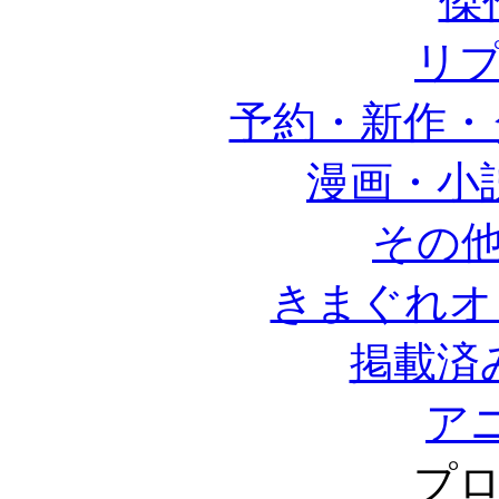
傑
リ
予約・新作・
漫画・小
その
きまぐれオ
掲載済
ア
プ