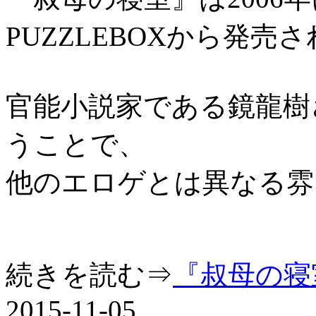
PUZZLEBOXから発売
官能小説家である鏡龍樹
うことで、
他のエロゲとは異なる雰
続きを読む⇒
『叔母の寝
2015-11-05