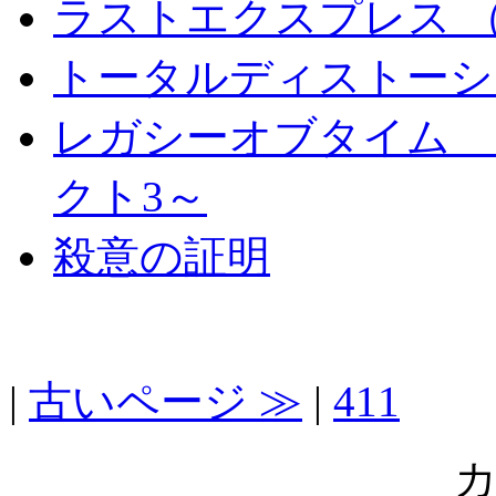
ラストエクスプレス （ The 
トータルディストーシ
レガシーオブタイム 
クト3～
殺意の証明
|
古いページ ≫
|
411