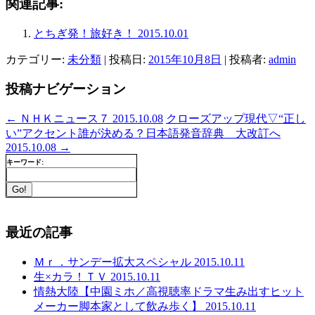
関連記事:
とちぎ発！旅好き！ 2015.10.01
カテゴリー:
未分類
| 投稿日:
2015年10月8日
|
投稿者:
admin
投稿ナビゲーション
←
ＮＨＫニュース７ 2015.10.08
クローズアップ現代▽“正し
い”アクセント誰が決める？日本語発音辞典 大改訂へ
2015.10.08
→
キーワード:
最近の記事
Ｍｒ．サンデー拡大スペシャル 2015.10.11
生×カラ！ＴＶ 2015.10.11
情熱大陸【中園ミホ／高視聴率ドラマ生み出すヒット
メーカー脚本家として飲み歩く】 2015.10.11