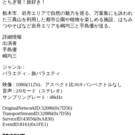
とちぎ発！旅好き！
栃木市、岩舟エリアで自然の魅力を巡る。万葉集にも詠われ
た三毳山を利用した都市公園や植物を楽しめる施設、はちみ
つやそばなど岩舟エリアを嶋均三と手島優が送る。
詳細情報
出演者
手島優
嶋均三
ジャンル :
バラエティ – 旅バラエティ
映像 : 1080i(1125i)、アスペクト比16:9 パンベクトルなし
音声 : 2/0モード（ステレオ）
サンプリングレート : 48kHz
OriginalNetworkID:32086(0x7D56)
TransportStreamID:32086(0x7D56)
ServiceID:43056(0xA830)
EventID:8161(0x1FE1)