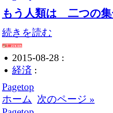
もう人類は 二つの集
続きを読む
2015-08-28 :
経済
:
Pagetop
ホーム
次のページ »
Pagetop