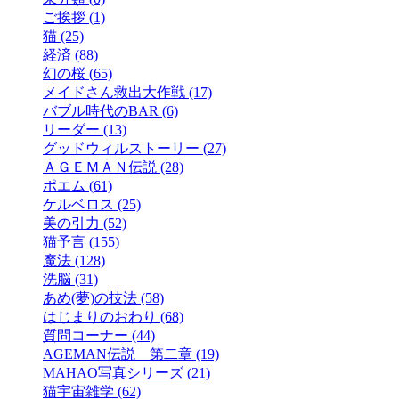
ご挨拶 (1)
猫 (25)
経済 (88)
幻の桜 (65)
メイドさん救出大作戦 (17)
バブル時代のBAR (6)
リーダー (13)
グッドウィルストーリー (27)
ＡＧＥＭＡＮ伝説 (28)
ポエム (61)
ケルベロス (25)
美の引力 (52)
猫予言 (155)
魔法 (128)
洗脳 (31)
あめ(夢)の技法 (58)
はじまりのおわり (68)
質問コーナー (44)
AGEMAN伝説 第二章 (19)
MAHAO写真シリーズ (21)
猫宇宙雑学 (62)