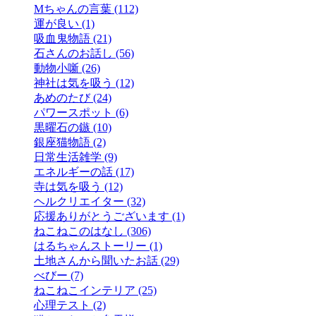
Mちゃんの言葉 (112)
運が良い (1)
吸血鬼物語 (21)
石さんのお話し (56)
動物小噺 (26)
神社は気を吸う (12)
あめのたび (24)
パワースポット (6)
黒曜石の鏃 (10)
銀座猫物語 (2)
日常生活雑学 (9)
エネルギーの話 (17)
寺は気を吸う (12)
ヘルクリエイター (32)
応援ありがとうございます (1)
ねこねこのはなし (306)
はるちゃんストーリー (1)
土地さんから聞いたお話 (29)
べびー (7)
ねこねこインテリア (25)
心理テスト (2)