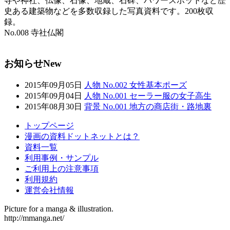
寺や神社、仏像、石像、地蔵、石碑、パワースポットなど歴
史ある建築物などを多数収録した写真資料です。200枚収
録。
No.008 寺社仏閣
お知らせ
New
2015年09月05日
人物 No.002 女性基本ポーズ
2015年09月04日
人物 No.001 セーラー服の女子高生
2015年08月30日
背景 No.001 地方の商店街・路地裏
トップページ
漫画の資料ドットネットとは？
資料一覧
利用事例・サンプル
ご利用上の注意事項
利用規約
運営会社情報
Picture for a manga & illustration.
http://mmanga.net/