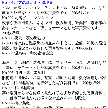
No.001 地方の商店街・路地裏
ビル、高層マンション、テナントビル、商業施設、団地など
建物の外観を中心とした写真資料です。200枚収録。
No.002 高層ビル・マンション
夜景や夜の街並み、ネオン街、飲み屋街、歓楽街、場末感の
あるスナック街など「夜」をテーマとした写真資料です。
200枚収録。
No.003 夜景・夜の街並み
レトロ感のある温泉街の街並みを中心に、旅館、和風の宿泊
施設、銭湯などを収録した写真資料です。200枚収録。
No.004 温泉街・和の宿泊施設
海岸、港、堤防、防波堤、船、フェリー、漁港、漁師町など
「海辺」をテーマとした写真資料です。200枚収録。
No.005 海辺・港・漁師町
旧街道の街並み、和室、茶室、和風の庭園、数寄屋造りの家
など「和の建築物」を収録した写真資料です。200枚収録。
No.006 和の建築物
高い場所から街を俯瞰で見た様子を多数収録した写真資料で
す。都市部や地方など様々な街並みを200枚収録。
No.007 街の鳥瞰