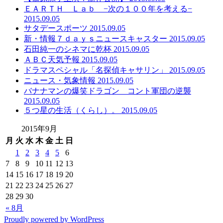
ＥＡＲＴＨ Ｌａｂ −次の１００年を考える−
2015.09.05
サタデースポーツ 2015.09.05
新・情報７ｄａｙｓニュースキャスター 2015.09.05
石田純一のシネマに乾杯 2015.09.05
ＡＢＣ天気予報 2015.09.05
ドラマスペシャル「名探偵キャサリン」 2015.09.05
ニュース・気象情報 2015.09.05
バナナマンの爆笑ドラゴン コント軍団の逆襲
2015.09.05
５つ星の生活（くらし）。 2015.09.05
2015年9月
月
火
水
木
金
土
日
1
2
3
4
5
6
7
8
9
10
11
12
13
14
15
16
17
18
19
20
21
22
23
24
25
26
27
28
29
30
« 8月
Proudly powered by WordPress