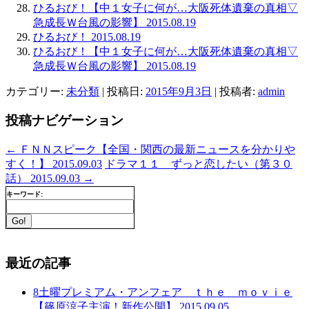
ひるおび！【中１女子に何が…大阪死体遺棄の真相▽
急成長Ｗ台風の影響】 2015.08.19
ひるおび！ 2015.08.19
ひるおび！【中１女子に何が…大阪死体遺棄の真相▽
急成長Ｗ台風の影響】 2015.08.19
カテゴリー:
未分類
| 投稿日:
2015年9月3日
|
投稿者:
admin
投稿ナビゲーション
←
ＦＮＮスピーク【全国・関西の最新ニュースを分かりや
すく！】 2015.09.03
ドラマ１１ ずっと恋したい（第３０
話） 2015.09.03
→
キーワード:
最近の記事
8土曜プレミアム・アンフェア ｔｈｅ ｍｏｖｉｅ
【篠原涼子主演！新作公開】 2015.09.05