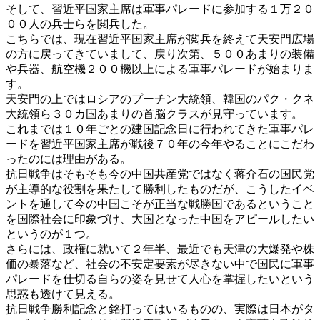
そして、習近平国家主席は軍事パレードに参加する１万２０
００人の兵士らを閲兵した。
こちらでは、現在習近平国家主席が閲兵を終えて天安門広場
の方に戻ってきていまして、戻り次第、５００あまりの装備
や兵器、航空機２００機以上による軍事パレードが始まりま
す。
天安門の上ではロシアのプーチン大統領、韓国のパク・クネ
大統領ら３０カ国あまりの首脳クラスが見守っています。
これまでは１０年ごとの建国記念日に行われてきた軍事パレ
ードを習近平国家主席が戦後７０年の今年やることにこだわ
ったのには理由がある。
抗日戦争はそもそも今の中国共産党ではなく蒋介石の国民党
が主導的な役割を果たして勝利したものだが、こうしたイベ
ントを通して今の中国こそが正当な戦勝国であるということ
を国際社会に印象づけ、大国となった中国をアピールしたい
というのが１つ。
さらには、政権に就いて２年半、最近でも天津の大爆発や株
価の暴落など、社会の不安定要素が尽きない中で国民に軍事
パレードを仕切る自らの姿を見せて人心を掌握したいという
思惑も透けて見える。
抗日戦争勝利記念と銘打ってはいるものの、実際は日本がタ