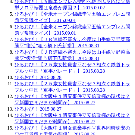
ひるおび！【五輪エンブレム撤回へ佐野氏反応は▽新
型ノロ▽転覆は竜巻が原因？】 2015.09.02
ひるおび！【全米オープン錦織圭▽五輪エンブレム問
題▽常識クイズ】 2015.09.01
ひるおび！【全米オープン錦織圭▽五輪エンブレム問
題▽常識クイズ】 2015.09.01
ひるおび！【ＪＲ連続不審火…今度は山手線▽野菜高
騰▽“復活”狙う橋下氏新党】 2015.08.31
ひるおび！【ＪＲ連続不審火…今度は山手線▽野菜高
騰▽“復活”狙う橋下氏新党】 2015.08.31
ひるおび！【２５歳女性殺害▽なぜ？相次ぐ鉄道トラ
ブル▽中国「軍事パレード」】 2015.08.28
ひるおび！ 2015.08.28
ひるおび！【２５歳女性殺害▽なぜ？相次ぐ鉄道トラ
ブル▽中国「軍事パレード」】 2015.08.28
ひるおび！【大阪中１遺棄事件▽安倍政権の現状は？
▽新国立まだまだ難問が】 2015.08.27
ひるおび！ 2015.08.27
ひるおび！【大阪中１遺棄事件▽安倍政権の現状は？
▽新国立まだまだ難問が】 2015.08.27
ひるおび！【大阪中１男女遺棄事件▽世界同時株安の
ワケ▽景気と天気の関係】 2015.08.26