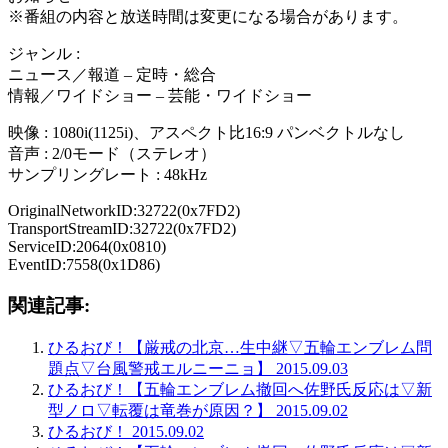
※番組の内容と放送時間は変更になる場合があります。
ジャンル :
ニュース／報道 – 定時・総合
情報／ワイドショー – 芸能・ワイドショー
映像 : 1080i(1125i)、アスペクト比16:9 パンベクトルなし
音声 : 2/0モード（ステレオ）
サンプリングレート : 48kHz
OriginalNetworkID:32722(0x7FD2)
TransportStreamID:32722(0x7FD2)
ServiceID:2064(0x0810)
EventID:7558(0x1D86)
関連記事:
ひるおび！【厳戒の北京…生中継▽五輪エンブレム問
題点▽台風警戒エルニーニョ】 2015.09.03
ひるおび！【五輪エンブレム撤回へ佐野氏反応は▽新
型ノロ▽転覆は竜巻が原因？】 2015.09.02
ひるおび！ 2015.09.02