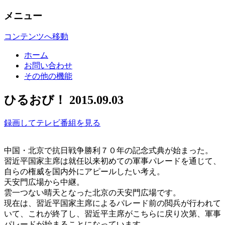
メニュー
Mediacrit
テレビ番組
コンテンツへ移動
ホーム
お問い合わせ
その他の機能
ひるおび！ 2015.09.03
録画してテレビ番組を見る
中国・北京で抗日戦争勝利７０年の記念式典が始まった。
習近平国家主席は就任以来初めての軍事パレードを通じて、
自らの権威を国内外にアピールしたい考え。
天安門広場から中継。
雲一つない晴天となった北京の天安門広場です。
現在は、習近平国家主席によるパレード前の閲兵が行われて
いて、これが終了し、習近平主席がこちらに戻り次第、軍事
パレードが始まることになっています。