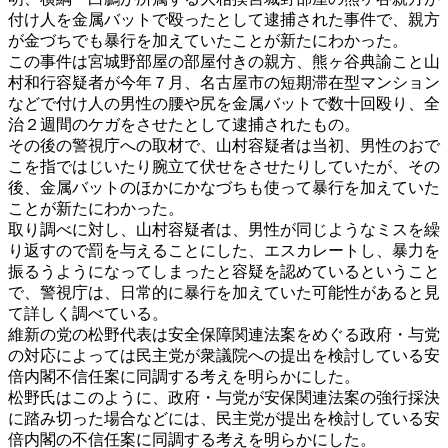
付け人を金属バットで殴ったとして逮捕された事件で、親方
が金づちでも暴行を加えていたことが新たにわかった。
この事件は宮城野部屋の部屋付きの親方、熊ヶ谷典諭こと山
村和行容疑者が今年７月、名古屋市の短期滞在型マンション
などで付け人の男性の腰や尻を金属バットで数十回殴り、全
治２週間のケガをさせたとして逮捕されたもの。
その後の警視庁への取材で、山村容疑者は当初、男性のおで
こを指ではじいたり腕立て伏せをさせたりしていたが、その
後、金属バットのほかにかなづちも使って暴行を加えていた
ことが新たにわかった。
取り調べに対し、山村容疑者は、男性が同じようなミスを繰
り返すので罰を与えることにした、エスカレートし、暴力を
振るうようになってしまったと容疑を認めているということ
で、警視庁は、日常的に暴行を加えていた可能性があると見
て詳しく調べている。
維新の党の松野代表は安全保障関連法案をめぐる政府・与党
の対応によっては民主党が衆議院への提出を検討している安
倍内閣不信任案に同調する考えを明らかにした。
松野氏はこのように、政府・与党が安保関連法案の強行採決
に踏み切った場合などには、民主党が提出を検討している安
倍内閣の不信任案に同調する考えを明らかにした。