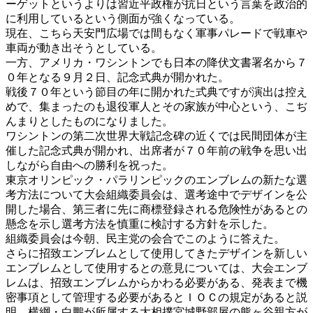
ーゲットというよりは習近平政権が抗日という言葉を政治的
に利用しているという側面が強くなっている。
現在、こちら天安門広場では間もなく軍事パレードで戦車や
車両が動き出そうとしている。
一方、アメリカ・ワシントンでも日本の降伏文書署名から７
０年となる９月２日、記念式典が開かれた。
戦後７０年という節目の年に開かれた式典ですが演出は控え
めで、集まったのも退役軍人とその家族が中心という、こぢ
んまりとしたものになりました。
ワシントンの第二次世界大戦記念碑の近くでは民間団体が主
催した記念式典が開かれ、出席者が７０年前の戦争を思い出
しながら自由への勝利を祝った。
東京オリンピック・パラリンピックのエンブレムの新たな選
考方法について大会組織委員会は、選考途中でデザインを公
開した場合、第三者に先に商標登録される危険性があるとの
懸念を示し選考方法を慎重に検討する方針を示した。
組織委員会は今朝、民主党の会合でこのように答えた。
さらに招致エンブレムとして使用してきたデザインを新しい
エンブレムとして使用するとの意見については、大会エンブ
レムは、招致エンブレムからかわる必要がある、発表まで機
密事項として管理する必要があるとＩＯＣの規定があると説
明、横綱・白鵬が所属する大相撲宮城野部屋の熊ヶ谷親方が