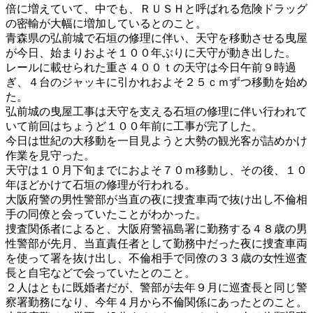
倍に増えていて、中でも、ＲＵＳＨと呼ばれる危険ドラッグ
の密輸が大幅に増加しているとのこと。
青森県の弘前城で石垣の修理に伴い、天守を移動させる曳屋
が今日、始まりおよそ１００年ぶりに天守が動き出した。
レールに載せられた重さ４００ｔの天守は今日午前９時過
ぎ、４台のジャッキに引かれおよそ２５ｃｍずつ移動を始め
た。
弘前城の曳屋工事は天守を支える石垣の修理に伴い行われて
いて前回はちょうど１００年前に工事が完了した。
今日は世紀の大移動を一目見ようと大勢の観光客が詰めかけ
作業を見守った。
天守は１０月下旬までにおよそ７０ｍ移動し、その後、１０
年ほどかけて石垣の修理が行われる。
大阪府警の男性警部が当直の夜に捜査車両で抜け出し不倫相
手の同僚と会っていたことがわかった。
捜査関係者によると、大阪府警福島署に勤務する４８歳の男
性警部が先月、当直責任者として勤務中だった夜に捜査車両
を使って署を抜け出し、不倫相手で同僚の３３歳の女性巡査
長と自宅などで会っていたとのこと。
２人はともに既婚者だが、警部が去年９月に巡査長と同じ警
察署勤務になり、今年４月から不倫関係にあったとのこと。