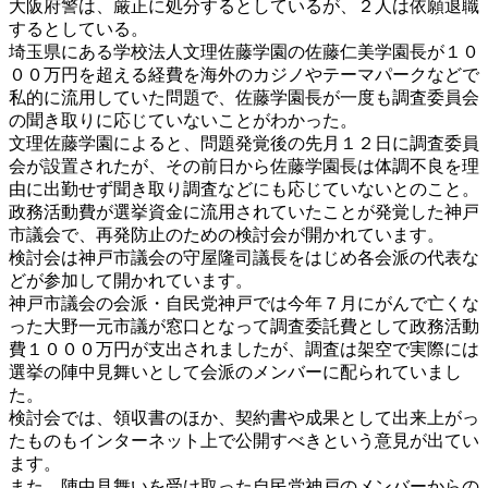
大阪府警は、厳正に処分するとしているが、２人は依願退職
するとしている。
埼玉県にある学校法人文理佐藤学園の佐藤仁美学園長が１０
００万円を超える経費を海外のカジノやテーマパークなどで
私的に流用していた問題で、佐藤学園長が一度も調査委員会
の聞き取りに応じていないことがわかった。
文理佐藤学園によると、問題発覚後の先月１２日に調査委員
会が設置されたが、その前日から佐藤学園長は体調不良を理
由に出勤せず聞き取り調査などにも応じていないとのこと。
政務活動費が選挙資金に流用されていたことが発覚した神戸
市議会で、再発防止のための検討会が開かれています。
検討会は神戸市議会の守屋隆司議長をはじめ各会派の代表な
どが参加して開かれています。
神戸市議会の会派・自民党神戸では今年７月にがんで亡くな
った大野一元市議が窓口となって調査委託費として政務活動
費１０００万円が支出されましたが、調査は架空で実際には
選挙の陣中見舞いとして会派のメンバーに配られていまし
た。
検討会では、領収書のほか、契約書や成果として出来上がっ
たものもインターネット上で公開すべきという意見が出てい
ます。
また、陣中見舞いを受け取った自民党神戸のメンバーからの