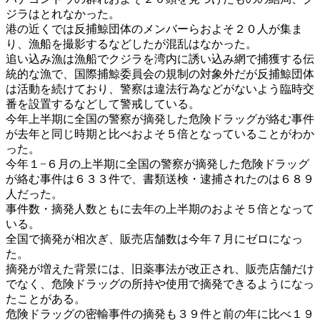
ジラはとれなかった。
港の近くでは反捕鯨団体のメンバーらおよそ２０人が集ま
り、漁船を撮影するなどしたが混乱はなかった。
追い込み漁は漁船でクジラを湾内に誘い込み網で捕獲する伝
統的な漁で、国際捕鯨委員会の規制の対象外だが反捕鯨団体
は活動を続けており、警察は違法行為などがないよう臨時交
番を設置するなどして警戒している。
今年上半期に全国の警察が摘発した危険ドラッグが絡む事件
が去年と同じ時期と比べおよそ５倍となっていることがわか
った。
今年１−６月の上半期に全国の警察が摘発した危険ドラッグ
が絡む事件は６３３件で、書類送検・逮捕されたのは６８９
人だった。
事件数・摘発人数ともに去年の上半期のおよそ５倍となって
いる。
全国で摘発が相次ぎ、販売店舗数は今年７月にゼロになっ
た。
摘発が増えた背景には、旧薬事法が改正され、販売店舗だけ
でなく、危険ドラッグの所持や使用で摘発できるようになっ
たことがある。
危険ドラッグの密輸事件の摘発も３９件と前の年に比べ１９