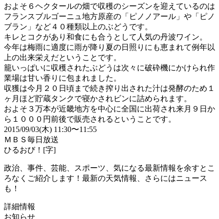
およそ６ヘクタールの畑で収穫のシーズンを迎えているのは
フランスブルゴーニュ地方原産の「ピノノアール」や「ピノ
ブラン」など４０種類以上のぶどうです。
キレとコクがあり和食にも合うとして人気の丹波ワイン。
今年は梅雨に適度に雨が降り夏の日照りにも恵まれて例年以
上の出来栄えだということです。
籠いっぱいに収穫されたぶどうは次々に破砕機にかけられ作
業場は甘い香りに包まれました。
収獲は今月２０日頃まで続き搾り出された汁は発酵のため１
ヶ月ほど貯蔵タンクで寝かされビンに詰められます。
およそ３万本が近畿地方を中心に全国に出荷され来月９日か
ら１０００円前後で販売されるということです。
2015/09/03(木) 11:30〜11:55
ＭＢＳ毎日放送
ひるおび！[字]
政治、事件、芸能、スポーツ、気になる最新情報を余すとこ
ろなくご紹介します！最新の天気情報、さらにはニュース
も！
詳細情報
お知らせ