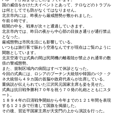
国の威信をかけた大イベントとあって、テロなどのトラブル
は何としてでも防がなくてはなりません。
北京市内には、昨夜から厳戒態勢が敷かれました。
午前０時です。
暗闇の中を、戦車が次々と通過していきます。
北京市内では、昨日の夜から中心部の目抜き通りが通行禁止
となった。
厳戒態勢は市民生活にも影響している。
いつもは旅行客で賑わう空港なんですが現在はご覧のように
閑散としています。
北京空港では式典の間は民間機の離着陸が禁止され通常の数
倍の警戒態勢。
また、規制区域内の病院はすべて休診となった。
今回の式典には、ロシアのプーチン大統領や韓国のパク・ク
ネ大統領ら４９カ国の首脳や政府代表らが出席している。
重病説が伝えられていた江沢民元国家主席も姿を見せた。
式典は抗日戦争勝利７０年を祝う７０発の礼砲とともにスタ
ート。
１８９４年の日清戦争開始から今年までの１２１年間を表現
する１２１歩で行進して国旗を掲揚した。
その後、習近平国家主席が天安門の上から演説を行った。