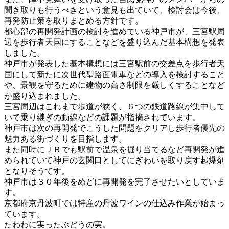
聞き取りも行うべきという意見も出ていて、検討会は今後、
再発防止策を取りまとめる方針です。
都心部の再開発計画の検討を進めている神戸市が、三宮駅周
辺を歩行者天国にすることなどを盛り込んだ基本構想を発表
しました。
神戸市が発表した基本構想には三宮駅前の交差点を歩行者天
国にして新たに次世代型路面電車などの導入を検討すること
や、景観を守るために建物の高さ制限を厳しくすることなど
が盛り込まれました。
三宮周辺はこれまで歩道が狭く、６つの鉄道路線が集中して
いて乗り継ぎの動線などの課題が指摘されています。
神戸市は次の再開発でこうした問題をクリアし歩行者優先の
魅力ある街づくりを目指します。
また同時にＪＲでも駅前で温泉を掘り当てるなど再開発が進
められていて神戸の玄関口としてにぎわいを取り戻す起爆剤
となりそうです。
神戸市は３０年後をめどに再開発を完了させたいとしていま
す。
京都府京丹波町では特産の丹波ワインの仕込み作業が始まっ
ています。
たわわに実ったぶどうの実。