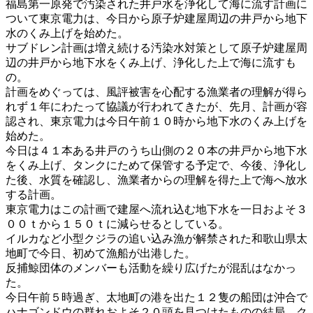
福島第一原発で汚染された井戸水を浄化して海に流す計画に
ついて東京電力は、今日から原子炉建屋周辺の井戸から地下
水のくみ上げを始めた。
サブドレン計画は増え続ける汚染水対策として原子炉建屋周
辺の井戸から地下水をくみ上げ、浄化した上で海に流すも
の。
計画をめぐっては、風評被害を心配する漁業者の理解が得ら
れず１年にわたって協議が行われてきたが、先月、計画が容
認され、東京電力は今日午前１０時から地下水のくみ上げを
始めた。
今日は４１本ある井戸のうち山側の２０本の井戸から地下水
をくみ上げ、タンクにためて保管する予定で、今後、浄化し
た後、水質を確認し、漁業者からの理解を得た上で海へ放水
する計画。
東京電力はこの計画で建屋へ流れ込む地下水を一日およそ３
００ｔから１５０ｔに減らせるとしている。
イルカなど小型クジラの追い込み漁が解禁された和歌山県太
地町で今日、初めて漁船が出港した。
反捕鯨団体のメンバーも活動を繰り広げたが混乱はなかっ
た。
今日午前５時過ぎ、太地町の港を出た１２隻の船団は沖合で
ハナゴンドウの群れおよそ２０頭を見つけたものの結局、ク