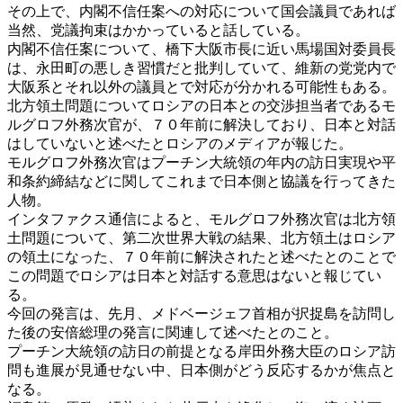
その上で、内閣不信任案への対応について国会議員であれば
当然、党議拘束はかかっていると話している。
内閣不信任案について、橋下大阪市長に近い馬場国対委員長
は、永田町の悪しき習慣だと批判していて、維新の党党内で
大阪系とそれ以外の議員とで対応が分かれる可能性もある。
北方領土問題についてロシアの日本との交渉担当者であるモ
ルグロフ外務次官が、７０年前に解決しており、日本と対話
はしていないと述べたとロシアのメディアが報じた。
モルグロフ外務次官はプーチン大統領の年内の訪日実現や平
和条約締結などに関してこれまで日本側と協議を行ってきた
人物。
インタファクス通信によると、モルグロフ外務次官は北方領
土問題について、第二次世界大戦の結果、北方領土はロシア
の領土になった、７０年前に解決されたと述べたとのことで
この問題でロシアは日本と対話する意思はないと報じてい
る。
今回の発言は、先月、メドベージェフ首相が択捉島を訪問し
た後の安倍総理の発言に関連して述べたとのこと。
プーチン大統領の訪日の前提となる岸田外務大臣のロシア訪
問も進展が見通せない中、日本側がどう反応するかが焦点と
なる。