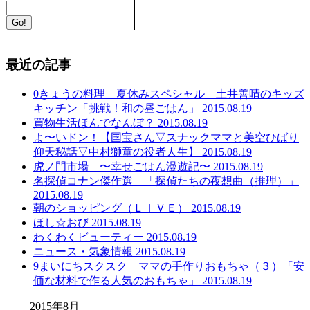
最近の記事
0きょうの料理 夏休みスペシャル 土井善晴のキッズ
キッチン「挑戦！和の昼ごはん」 2015.08.19
買物生活ほんでなんぼ？ 2015.08.19
よ〜いドン！【国宝さん▽スナックママと美空ひばり
仰天秘話▽中村獅童の役者人生】 2015.08.19
虎ノ門市場 〜幸せごはん漫遊記〜 2015.08.19
名探偵コナン傑作選 「探偵たちの夜想曲（推理）」
2015.08.19
朝のショッピング（ＬＩＶＥ） 2015.08.19
ほし☆おび 2015.08.19
わくわくビューティー 2015.08.19
ニュース・気象情報 2015.08.19
9まいにちスクスク ママの手作りおもちゃ（３）「安
価な材料で作る人気のおもちゃ」 2015.08.19
2015年8月