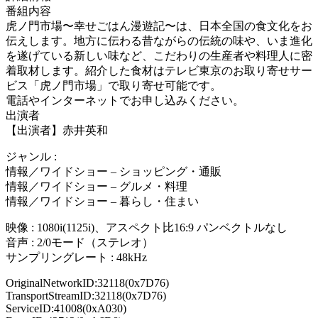
番組内容
虎ノ門市場〜幸せごはん漫遊記〜は、日本全国の食文化をお
伝えします。地方に伝わる昔ながらの伝統の味や、いま進化
を遂げている新しい味など、こだわりの生産者や料理人に密
着取材します。紹介した食材はテレビ東京のお取り寄せサー
ビス「虎ノ門市場」で取り寄せ可能です。
電話やインターネットでお申し込みください。
出演者
【出演者】赤井英和
ジャンル :
情報／ワイドショー – ショッピング・通販
情報／ワイドショー – グルメ・料理
情報／ワイドショー – 暮らし・住まい
映像 : 1080i(1125i)、アスペクト比16:9 パンベクトルなし
音声 : 2/0モード（ステレオ）
サンプリングレート : 48kHz
OriginalNetworkID:32118(0x7D76)
TransportStreamID:32118(0x7D76)
ServiceID:41008(0xA030)