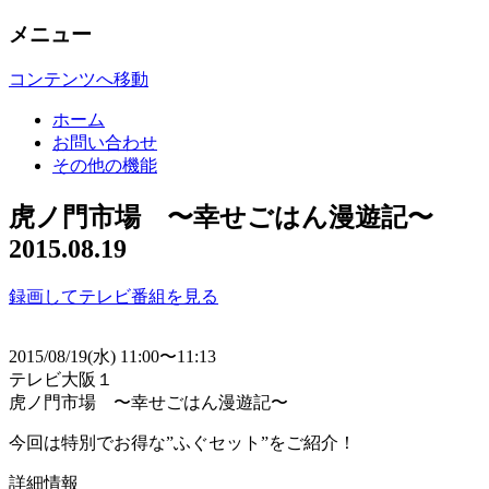
メニュー
Mediacrit
テレビ番組
コンテンツへ移動
ホーム
お問い合わせ
その他の機能
虎ノ門市場 〜幸せごはん漫遊記〜
2015.08.19
録画してテレビ番組を見る
2015/08/19(水) 11:00〜11:13
テレビ大阪１
虎ノ門市場 〜幸せごはん漫遊記〜
今回は特別でお得な”ふぐセット”をご紹介！
詳細情報