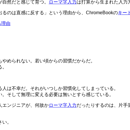
が自然だと感じて育つ。
ローマ字入力
は打算から生まれた入力
のは直感に反する」という理由から、ChromeBookの
キー
る理由
もやめられない。若い頃からの習慣だからだ。
る。
る人は不幸だ。それがいつしか習慣化してしまっている。
い。そして無理に変える必要は無いとすら感じている。
人エンジニアが、何故か
ローマ字入力
だったりするのは、片手
さい。