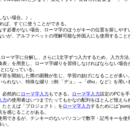
しない場合。）。
れば、すぐに使うことができる。
なす必要がない場合、ローマ字のほうがキーの位置を探しやす
ないが、アルファベットの理解可能な外国人にも使用すること
にローマ字に分解し、さらに1文字ずつ入力するため、入力方
換表」を用意し、ローマ字綴りを習得しなければならない場合
ことになっている。
学習を開始した際の困難が生じ、学習の妨げになることが多い
られない、特殊な綴り（例:「デュ」→「dhu」など）を用
、必然的に
ローマ字入力
もできる。
ローマ字入力
設定のPCを
入力
の使用者はいつまでたってもかなの配列をほとんど憶えら
。たとえば「プロジェクト」を
ローマ字入力
するためには"puro
抗を感じることがある。
使用できるが、テンキーのないパソコンで数字・記号キーを使
多い。