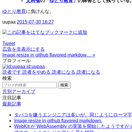
文科省
の「
ゆとり教育
」の弊害として残っている
ゆとり教育
に負けんな。
uupaa
2015-07-30 16:27
Tweet
広告を非表示にする
Image resize in github flavored markdow…
»
プロフィール
id:uupaa
読者です
読者をやめる
読者になる
読者になる
検索
月別アーカイブ
注目記事
最新記事
タバコを嫌うエンジニアは多いが、同じようにローマ字
Image resize in github flavored markdown.
WebKit が WebAssembly の実装を開始したようですが