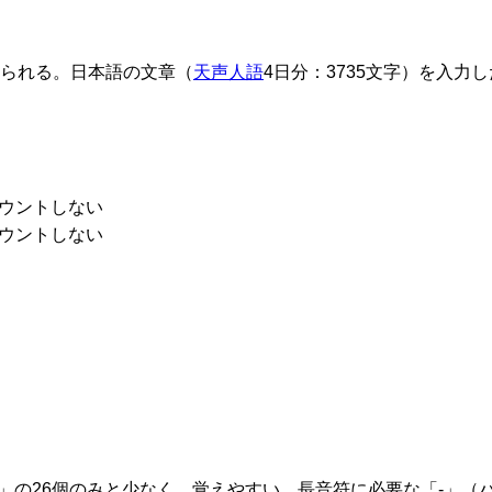
られる。日本語の文章（
天声人語
4日分：3735文字）を入
ウントしない
ウントしない
」の26個のみと少なく、覚えやすい。長音符に必要な「-」（