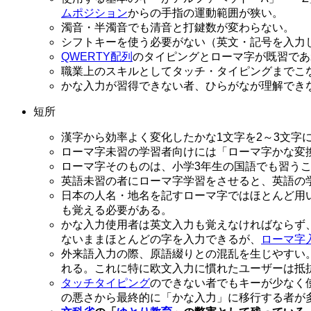
ムポジション
からの手指の運動範囲が狭い。
濁音・半濁音でも清音と打鍵数が変わらない。
シフトキーを使う必要がない（英文・記号を入力
QWERTY配列
のタイピングとローマ字が既習であ
職業上のスキルとしてタッチ・タイピングまでこ
かな入力が習得できない者、ひらがなが理解でき
短所
漢字から効率よく変化したかな1文字を2～3文字
ローマ字未習の学習者向けには「ローマ字かな変
ローマ字そのものは、小学3年生の国語でも習う
英語未習の者にローマ字学習をさせると、英語の
日本の人名・地名を記すローマ字ではほとんど用い
も覚える必要がある。
かな入力使用者は英文入力も覚えなければならず
ないままほとんどの字を入力できるが、
ローマ字
外来語入力の際、原語綴りとの混乱を生じやすい
れる。これに特に欧文入力に慣れたユーザーは抵
タッチタイピング
のできない者でもキーが少なく
の悪さから最終的に「かな入力」に移行する者が