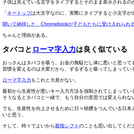
子供は見えている文字をタイプするとそのまま表示されるの
「
キートップ
は大文字なのに、実際にタイプすると小文字が出る
聞いて納得した、Chromebookが子どもたちに受け入れられ
ちゃんと理由がある。
タバコと
ローマ字入力
は良く似ている
おっさんはタバコを吸う。お金の無駄だし体に悪いと思って
習慣を変えるのは大変だから、ずるずると吸ってしまってい
ローマ字入力
もこれと大差がない。
最初から生産性が悪いキー入力方法を強制されてしまってい
そうなるとタバコと一緒で、もう自分の意思では変えられな
でも、生産性を向上させるために日々研鑽をつんでいる日本
いと思う。
そして、時々でよいから
親指シフト
のことも思い出してくだ