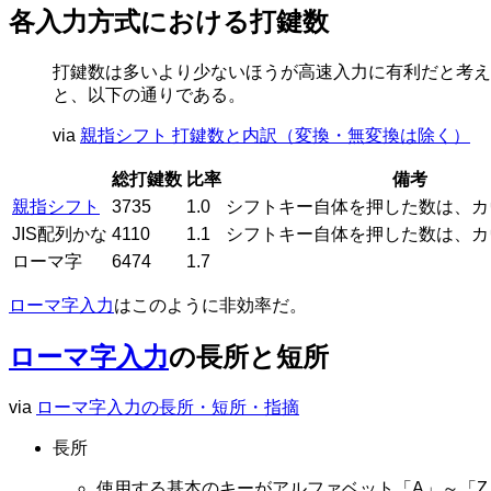
各入力方式における打鍵数
打鍵数は多いより少ないほうが高速入力に有利だと考え
と、以下の通りである。
via
親指シフト 打鍵数と内訳（変換・無変換は除く）
総打鍵数
比率
備考
親指シフト
3735
1.0
シフトキー自体を押した数は、カ
JIS配列かな
4110
1.1
シフトキー自体を押した数は、カ
ローマ字
6474
1.7
ローマ字入力
はこのように非効率だ。
ローマ字入力
の長所と短所
via
ローマ字入力の長所・短所・指摘
長所
使用する基本のキーがアルファベット「A」～「Z