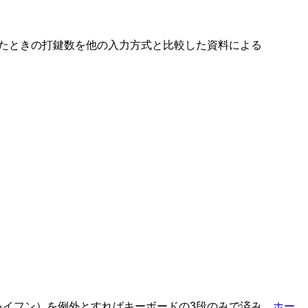
力したときの打鍵数を他の入力方式と比較した資料による
ハイフン）を例外とすればキーボードの3段のみで済み、
ホー