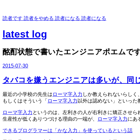
読者です
読者をやめる
読者になる
読者になる
latest log
酩酊状態で書いたエンジニアポエムで
2015
-
07
-
30
タバコを嫌うエンジニアは多いが、同
最近の小学校の先生は
ローマ字入力
しか教えられないらしく
もしくはそういう「
ローマ字入力
以外は認めない」といった
ローマ字入力
というのは、左利きの人が右利きに矯正させられ
生産性が低くありつづける理由の一端が、
ローマ字入力
にあ
できるプログラマーは「かな入力」を使っているという話