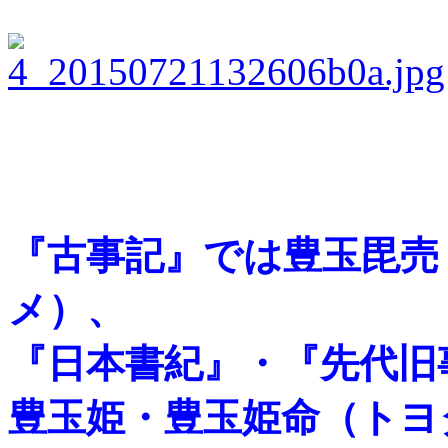
『古事記』では豊玉毘売
メ）、
『日本書紀』・『先代旧
豊玉姫・豊玉姫命（トヨ