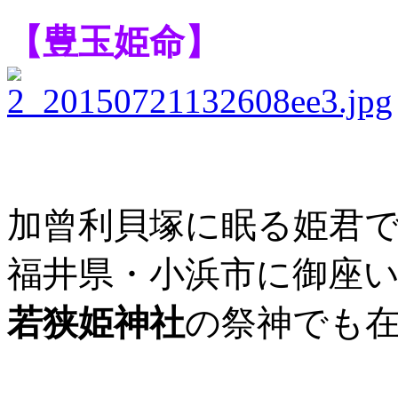
【豊玉姫命】
加曾利貝塚に眠る姫君
福井県・小浜市に御座
若狭姫神社
の祭神でも