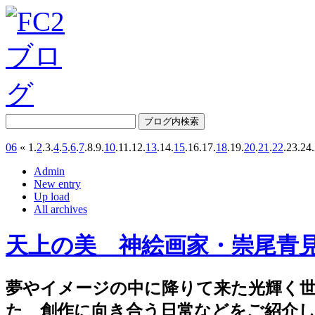
06
«
1.
2
.
3.
4
.
5
.
6
.
7
.
8.
9.
10
.
11.
12.
13
.
14.
15
.
16.
17.
18
.
19.
20
.
21
.
22
.
23.
24.
Admin
New entry
Up load
All archives
天上の美 神絵画家・崇尾青
夢やイメージの中に降りて来た光輝く
た 創作に向き合う日常などをご紹介