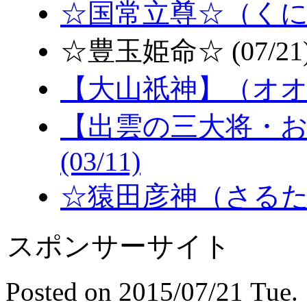
☆国常立尊☆（くにと
☆豊玉姫命☆ (07/21
【大山祇神】（オオヤマ
【出雲の三大将・
(03/11)
☆猿田彦神（さるたひこ
スポンサーサイト
Posted on 2015/07/21 Tue. 