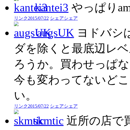
kantei3
やっぱりam
リンク
2015/07/22
シェア
シェア
augsUK
ヨドバシ
ダを除くと最底辺レベ
ろうか。買わせっぱな
今も変わってないどこ
い。
リンク
2015/07/22
シェア
シェア
skmtic
近所の店で