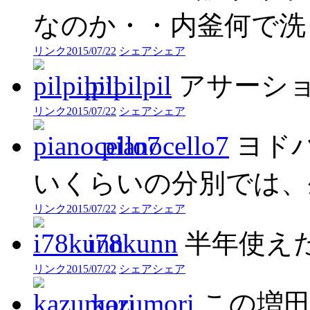
なのか・・内釜何で洗
リンク
2015/07/22
シェア
シェア
pilpilpil
アサーシ
リンク
2015/07/22
シェア
シェア
pianocello7
ヨド
いくらいの分別では、
リンク
2015/07/22
シェア
シェア
i78kunn
半年使え
リンク
2015/07/22
シェア
シェア
kazumori
この増田