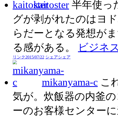
kaitoster
半年使っ
グが剥がれたのはヨド
らだーとなる発想がま
る感がある。
ビジネ
リンク
2015/07/22
シェア
シェア
mikanyama-c
こ
気が。炊飯器の内釜の
ーのお客様センターに