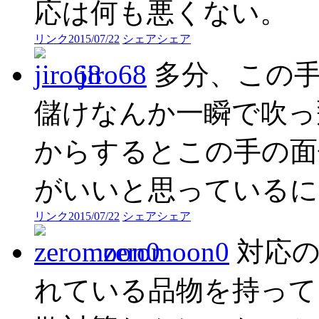
応は何も悪くない。
リンク
2015/07/22
シェア
シェア
jiro68
多分、この
儲けなんか一瞬で吹っ
からするとこの手の面
がいいと思っているに
リンク
2015/07/22
シェア
シェア
zeromoon0
対応
れている品物を持って