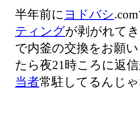
半年前に
ヨドバシ
.c
ティング
が剥がれてき
で内釜の交換をお願い
たら夜21時ころに返
当者
常駐してるんじゃ