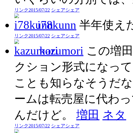
リンク
2015/07/22
シェア
シェア
i78kunn
半年使え
リンク
2015/07/22
シェア
シェア
kazumori
この増田
クション形式になって
ことも知らなそうだな
ームは転売屋に代わって
んだけど。
増田
ネタ
リンク
2015/07/22
シェア
シェア