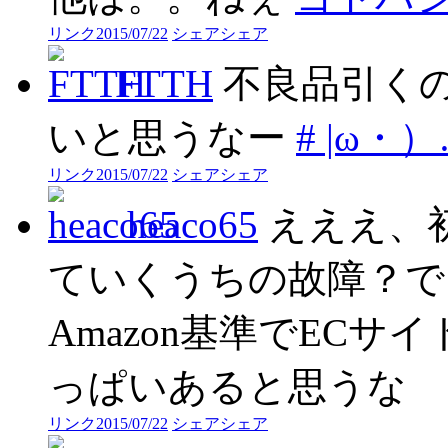
リンク
2015/07/22
シェア
シェア
FTTH
不良品引く
いと思うなー
# |ω・
リンク
2015/07/22
シェア
シェア
heaco65
えええ、
ていくうちの故障？で
Amazon基準でEC
っぱいあると思うな
リンク
2015/07/22
シェア
シェア