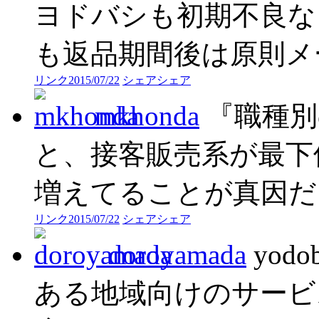
ヨドバシも初期不良なら
も返品期間後は原則メ
リンク
2015/07/22
シェア
シェア
mkhonda
『職種別
と、接客販売系が最下
増えてることが真因だ
リンク
2015/07/22
シェア
シェア
doroyamada
yod
ある地域向けのサービ