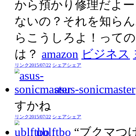
から預かり修理だよー
ないの？それを知らんわ
らこうしろよ！っての
は？
amazon
ビジネス
リンク
2015/07/22
シェア
シェア
asus-sonicmaster
すかね
リンク
2015/07/22
シェア
シェア
ublftbo
“ブクマつ