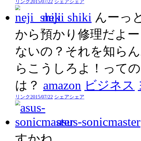
リンク
2015/07/22
シェア
シェア
neji_shiki
んーっ
から預かり修理だよー
ないの？それを知らんわ
らこうしろよ！っての
は？
amazon
ビジネス
リンク
2015/07/22
シェア
シェア
asus-sonicmaster
すかね