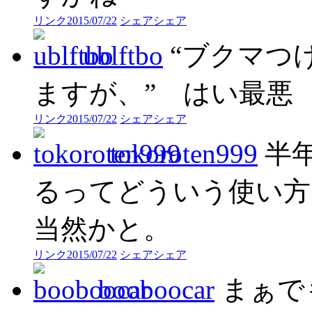
リンク
2015/07/22
シェア
シェア
ublftbo
“ブクマつ
ますが、” はい最悪
リンク
2015/07/22
シェア
シェア
tokoroten999
半
るってどういう使い方
当然かと。
リンク
2015/07/22
シェア
シェア
booboocar
まぁで