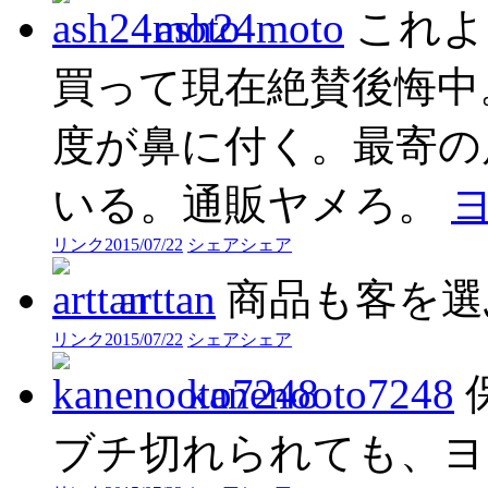
ash24moto
これよ
買って現在絶賛後悔中
度が鼻に付く。最寄の
いる。通販ヤメろ。
リンク
2015/07/22
シェア
シェア
arttan
商品も客を選
リンク
2015/07/22
シェア
シェア
kanenooto7248
ブチ切れられても、ヨ