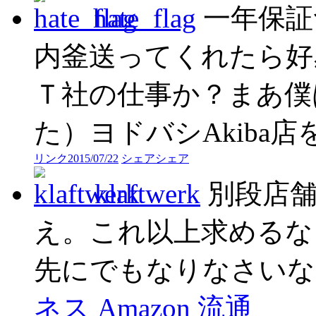
hate_flag
一年保証
内釜送ってくれたら好
Ｔ社の仕事か？まあ僕
た）ヨドバシAkiba
リンク
2015/07/22
シェア
シェア
klaftwerk
別段店
え。これ以上求めるな
先にでもなりなさいな
ネス
Amazon
流通