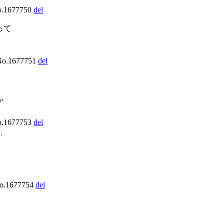
o.1677750
del
って
No.1677751
del
か
o.1677753
del
.
No.1677754
del