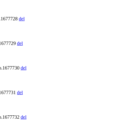
o.1677728
del
.1677729
del
o.1677730
del
.1677731
del
o.1677732
del