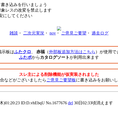
て書き込みを行いましょう
対象レスの改変を禁止します
目安にしてください
雑談
・
二次元実況
・
nov
・
ご意見ご要望
・
過去ログ
掲示板は
ふたクロ
、
赤福
（
外部板追加方法はこちら
）が使用で
ふたポ
から
カタログソート
が利用出来ます
スレ主による削除機能が仮実装されました
合などがございましたら
ご意見ご要望板
に書き込みをお願いし
(木)01:20:23 ID:D.vhEbqU No.1677676
del
30日02:33頃消えます