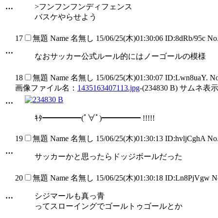
…
>フンフンフンディフェンス
バスケやらせよう
17
無題
Name
名無し
15/06/25(木)01:30:06 ID:8dRb/95c N
…
なおサッカー公式ルール的にはノーゴールの模様
18
無題
Name
名無し
15/06/25(木)01:30:07 ID:Lwn8uaY. N
画像ファイル名：
1435163407113.jpg
-(234830 B) サムネ表示
…
ｷﾀ━━━━━(ﾟ∀ﾟ)━━━━━ !!!!!
19
無題
Name
名無し
15/06/25(木)01:30:13 ID:hvljCghA N
…
サッカーかと思ったらドッジボールだった
20
無題
Name
名無し
15/06/25(木)01:30:18 ID:Ln8PjVgw 
…
シジマールも真っ青
ってスローイングでゴールトゥゴールとか