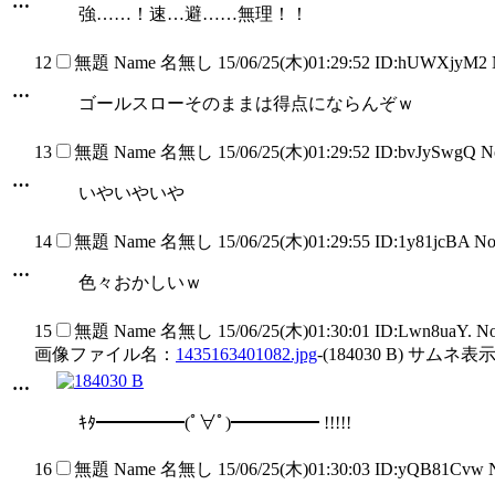
…
強……！速…避……無理！！
12
無題
Name
名無し
15/06/25(木)01:29:52 ID:hUWXjyM2
…
ゴールスローそのままは得点にならんぞｗ
13
無題
Name
名無し
15/06/25(木)01:29:52 ID:bvJySwgQ 
…
いやいやいや
14
無題
Name
名無し
15/06/25(木)01:29:55 ID:1y81jcBA N
…
色々おかしいｗ
15
無題
Name
名無し
15/06/25(木)01:30:01 ID:Lwn8uaY. N
画像ファイル名：
1435163401082.jpg
-(184030 B) サムネ表示
…
ｷﾀ━━━━━(ﾟ∀ﾟ)━━━━━ !!!!!
16
無題
Name
名無し
15/06/25(木)01:30:03 ID:yQB81Cvw 