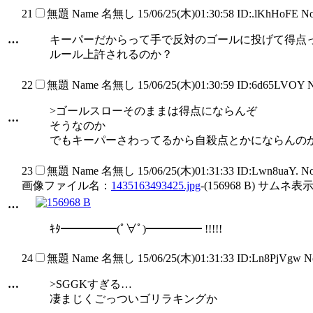
21
無題
Name
名無し
15/06/25(木)01:30:58 ID:.lKhHoFE N
…
キーパーだからって手で反対のゴールに投げて得点
ルール上許されるのか？
22
無題
Name
名無し
15/06/25(木)01:30:59 ID:6d65LVOY 
>ゴールスローそのままは得点にならんぞ
…
そうなのか
でもキーパーさわってるから自殺点とかにならんの
23
無題
Name
名無し
15/06/25(木)01:31:33 ID:Lwn8uaY. N
画像ファイル名：
1435163493425.jpg
-(156968 B) サムネ表示
…
ｷﾀ━━━━━(ﾟ∀ﾟ)━━━━━ !!!!!
24
無題
Name
名無し
15/06/25(木)01:31:33 ID:Ln8PjVgw 
…
>SGGKすぎる…
凄まじくごっついゴリラキングか