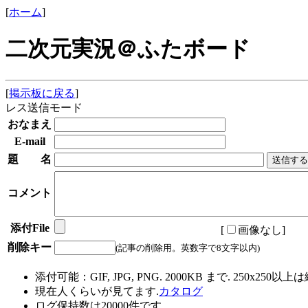
[
ホーム
]
二次元実況＠ふたボード
[
掲示板に戻る
]
レス送信モード
おなまえ
E-mail
題 名
コメント
添付File
[
画像なし
]
削除キー
(記事の削除用。英数字で8文字以内)
添付可能：GIF, JPG, PNG. 2000KB まで. 250x250以上
現在
人くらいが見てます.
カタログ
ログ保持数は20000件です