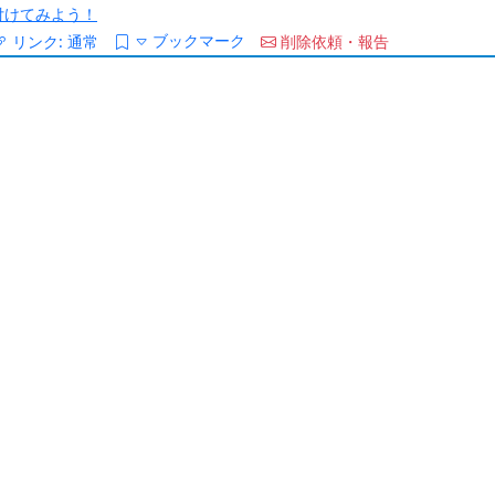
/を付けてみよう！
ブックマーク
リンク:
通常
削除依頼・報告