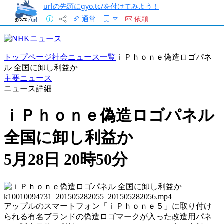
urlの先頭にgyo.tc/を付けてみよう！
通常
依頼