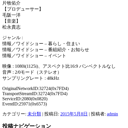
片牧佑介
【プロデューサー】
毛阪一洋
【音楽】
松永貴志
ジャンル :
情報／ワイドショー – 暮らし・住まい
情報／ワイドショー – 番組紹介・お知らせ
情報／ワイドショー – イベント
映像 : 1080i(1125i)、アスペクト比16:9 パンベクトルなし
音声 : 2/0モード（ステレオ）
サンプリングレート : 48kHz
OriginalNetworkID:32724(0x7FD4)
TransportStreamID:32724(0x7FD4)
ServiceID:2080(0x0820)
EventID:25971(0x6573)
カテゴリー:
未分類
| 投稿日:
2015年5月8日
|
投稿者:
admin
投稿ナビゲーション