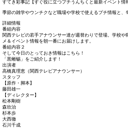
すてき彩事記【すぐ役に立つプチうんちくと最新イベント情
季節の雑学やウンチクなど職場や学校で使えるプチ情報と、
詳細情報
番組内容
関西テレビの若手アナウンサー達が週替わりで登場。学校や
メ＆イベント情報を朝一番にお届けします。
番組内容２
そして今日のとっておき情報はこちら！
「黒蜥蜴」をご紹介します！
出演者
高橋真理恵（関西テレビアナウンサー）
スタッフ
【原作・脚本】
藤田雄一
【ディレクター】
松本剛樹
森欣治
杉本歩
大西徹
石川千成