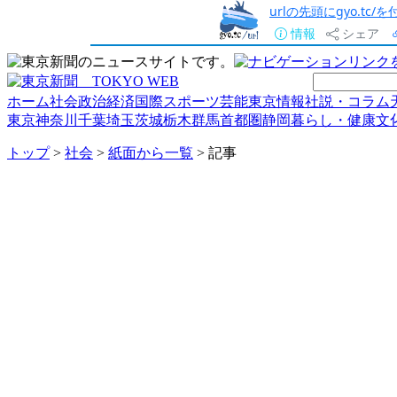
urlの先頭にgyo.tc
情報
シェア