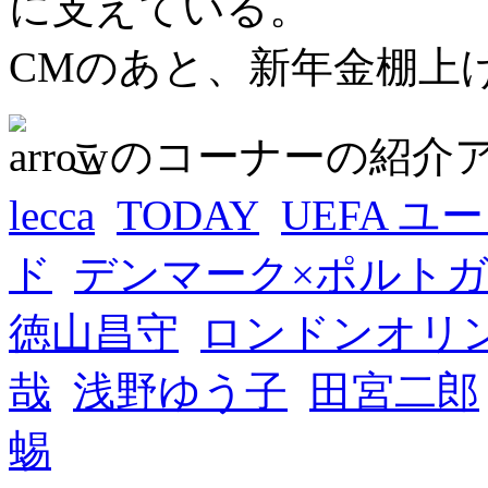
に支えている。
CMのあと、新年金棚上げ
このコーナーの紹介
lecca
TODAY
UEFA ユー
ド
デンマーク×ポルト
徳山昌守
ロンドンオリ
哉
浅野ゆう子
田宮二郎
蜴