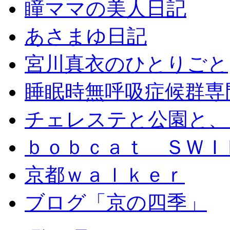
瞳ママの美人日記
あさまゆ日記
宮川真衣のひとりごと
睡眠時無呼吸症候群専
チェレステと公園と、
ｂｏｂｃａｔ ＳＷＩ
京都ｗａｌｋｅｒ
ブログ「京の四季」