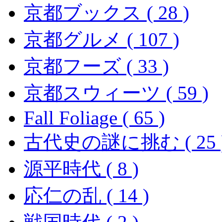
京都ブックス ( 28 )
京都グルメ ( 107 )
京都フーズ ( 33 )
京都スウィーツ ( 59 )
Fall Foliage ( 65 )
古代史の謎に挑む ( 25 
源平時代 ( 8 )
応仁の乱 ( 14 )