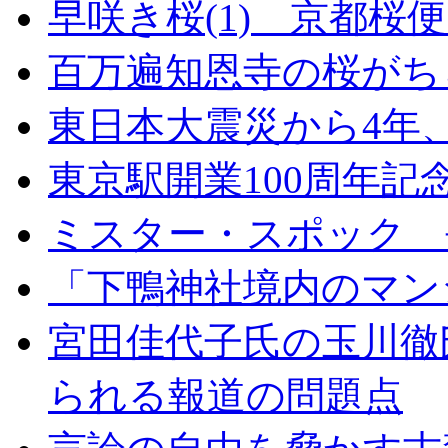
早咲き桜(1) 京都桜
百万遍知恩寺の桜がち
東日本大震災から4年
東京駅開業100周年記
ミスター・スポック 
「下鴨神社境内のマン
宮田佳代子氏の玉川徹
られる報道の問題点