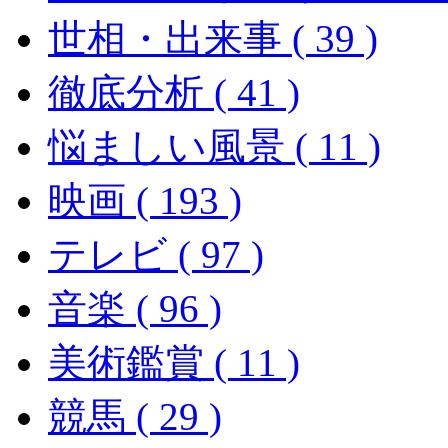
世相・出来事 ( 39 )
徹底分析 ( 41 )
悩ましい風景 ( 11 )
映画 ( 193 )
テレビ ( 97 )
音楽 ( 96 )
美術鑑賞 ( 11 )
競馬 ( 29 )