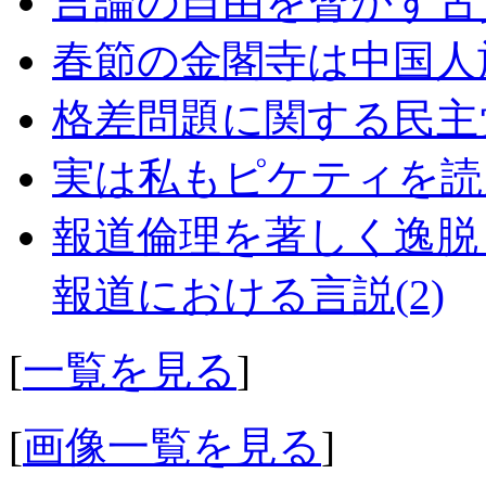
言論の自由を脅かす古
春節の金閣寺は中国人
格差問題に関する民主
実は私もピケティを読
報道倫理を著しく逸脱
報道における言説(2)
[
一覧を見る
]
[
画像一覧を見る
]