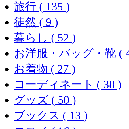
旅行 ( 135 )
徒然 ( 9 )
暮らし ( 52 )
お洋服・バッグ・靴 ( 42
お着物 ( 27 )
コーディネート ( 38 )
グッズ ( 50 )
ブックス ( 13 )