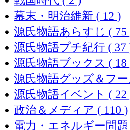
戦国時代 ( 2 )
幕末・明治維新 ( 12 )
源氏物語あらすじ ( 75 
源氏物語プチ紀行 ( 37 
源氏物語ブックス ( 18 
源氏物語グッズ＆フーズ (
源氏物語イベント ( 22 
政治＆メディア ( 110 )
電力・エネルギー問題 ( 