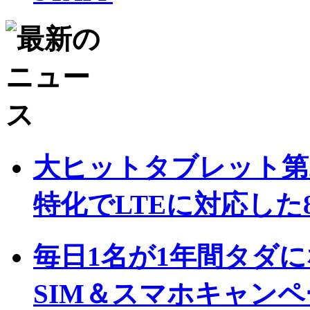
大ヒットタブレット第2弾 
特化でLTEに対応した
毎日1名が1年間タダに
SIM＆スマホキャンペ