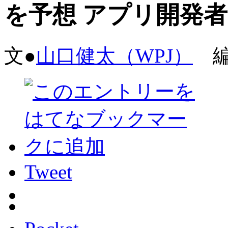
を予想 アプリ開発
文●
山口健太（WPJ）
編
Tweet