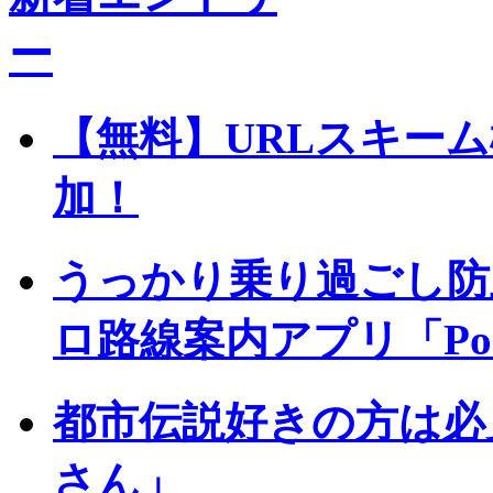
【無料】URLスキーム
加！
うっかり乗り過ごし防
ロ路線案内アプリ「Pock
都市伝説好きの方は必
さん」