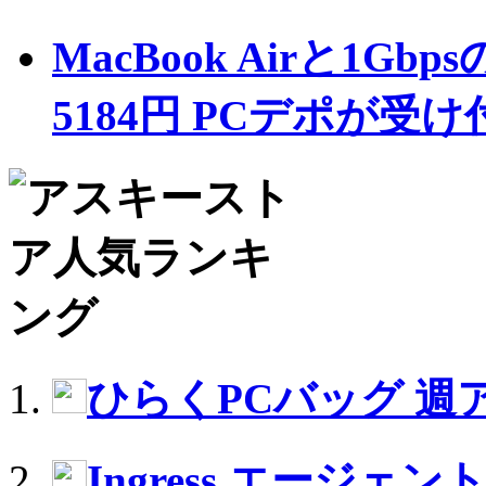
MacBook Airと1
5184円 PCデポが受
ひらくPCバッグ 週ア
Ingress エージ