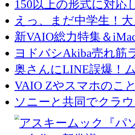
150以上の形式に対応し
えっ、まだ中学生！大人
新VAIO総力特集＆iMac
ヨドバシAkiba売れ筋ラ
奥さんにLINE誤爆！ム
VAIO Zやスマホのこと V
ソニーと共同でクラウド