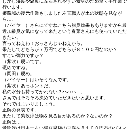
しかし湿度や温度に左右されやすい素材のため全て手作業で
行います。
姫路城の復元作業もしました左官職人が土の状態を見なが
ら…。
（バイヤー）さらにですねこちら脱臭効果もありますから最
近加齢臭が気になって来たという春菜さんにも使っていただ
きたい。
言ってねえわ！おっさんじゃねえから。
果たしてどちらが７万円でどちらが８１００円なのか？
すごい弾力ですか？
（紫吹）硬いです。
硬めですね。
（岡田）硬め。
（バイヤー）はいそうなんです。
（紫吹）あっホントだ。
私の水分も持ってかれない？ハハハ…。
さぁではそろそろ決めていただきたいと思います。
それではまいりましょう。
正解の発表です。
果たして紫吹淳は物を見る目があるのか？ないのか？
正解は…
紫吹淳は日本一古い湯豆腐店の豆腐を８１００円石のバスマ