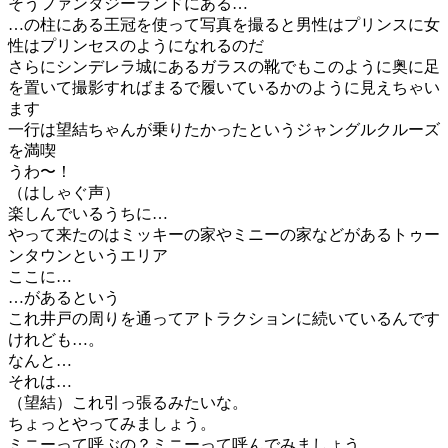
そうファンタジーランドにある…
…の柱にある王冠を使って写真を撮ると男性はプリンスに女
性はプリンセスのようになれるのだ
さらにシンデレラ城にあるガラスの靴でもこのように奥に足
を置いて撮影すればまるで履いているかのように見えちゃい
ます
一行は望結ちゃんが乗りたかったというジャングルクルーズ
を満喫
うわ〜！
（はしゃぐ声）
楽しんでいるうちに…
やって来たのはミッキーの家やミニーの家などがあるトゥー
ンタウンというエリア
ここに…
…があるという
これ井戸の周りを通ってアトラクションに続いているんです
けれども…。
なんと…
それは…
（望結）これ引っ張るみたいな。
ちょっとやってみましょう。
ミニーって呼ぶの？ミニーって呼んでみましょう。