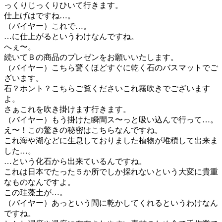
っくりじっくりひいて行きます。
仕上げはですね…。
（バイヤー）これで…。
…に仕上がるというわけなんですね。
へぇ〜。
続いてＢの商品のプレゼンをお願いいたします。
（バイヤー）こちら驚くほどすぐに乾く石のバスマットでご
ざいます。
石？ホント？こちらご覧くださいこれ霧吹きでございます
よ。
さぁこれを吹き掛けます行きます。
（バイヤー）もう掛けた瞬間ス〜っと吸い込んで行って…。
え〜！この驚きの秘密はこちらなんですね。
これ海や湖などに生息しておりました植物が堆積して出来ま
した…。
…という化石から出来ているんですね。
これは日本でたった５か所でしか採れないという大変に貴重
なものなんですよ。
この珪藻土が…。
（バイヤー）あっという間に乾かしてくれるというわけなん
ですね。