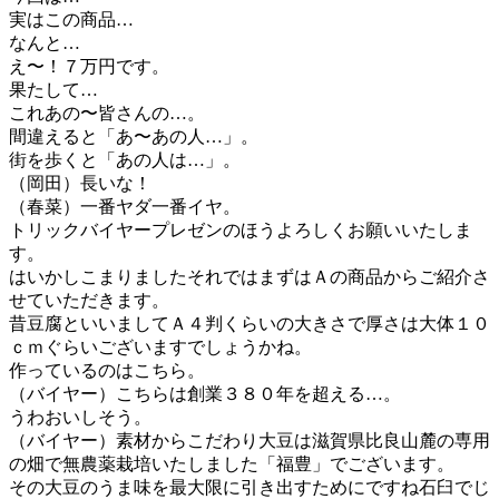
実はこの商品…
なんと…
え〜！７万円です。
果たして…
これあの〜皆さんの…。
間違えると「あ〜あの人…」。
街を歩くと「あの人は…」。
（岡田）長いな！
（春菜）一番ヤダ一番イヤ。
トリックバイヤープレゼンのほうよろしくお願いいたしま
す。
はいかしこまりましたそれではまずはＡの商品からご紹介さ
せていただきます。
昔豆腐といいましてＡ４判くらいの大きさで厚さは大体１０
ｃｍぐらいございますでしょうかね。
作っているのはこちら。
（バイヤー）こちらは創業３８０年を超える…。
うわおいしそう。
（バイヤー）素材からこだわり大豆は滋賀県比良山麓の専用
の畑で無農薬栽培いたしました「福豊」でございます。
その大豆のうま味を最大限に引き出すためにですね石臼でじ