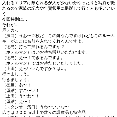
入れるエリアは限られるが人が少ない分ゆったりと写真が撮
れるので家族の記念や年賀状用に撮影して行く人も多いとい
う
今回特別に…
それが…
扉デカっ！
（濱口）うお〜２枚だ！この鍵なんですけれどもこのルーム
キーがここに名前を入れてくれるんですよ。
（徳島）持って帰れるんですか？
（ホテルマン）はいお持ち帰りいただけます。
（徳島）え〜！できるんですよ。
（ホテルマン）ではお待たせいたしました。
（上田）えっいいんですか？はい。
行きましょう。
行きましょう。
（徳島）あ〜！
（望結）すご〜い！
（上田）う〜わ〜！
（望結）え〜！
（スタジオ：濱口）うわ〜いいな〜！
広さは２００ｍ以上で数々の調度品も特注品