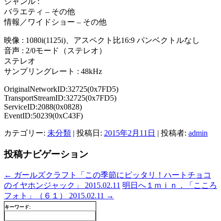
ジャンル :
バラエティ – その他
情報／ワイドショー – その他
映像 : 1080i(1125i)、アスペクト比16:9 パンベクトルなし
音声 : 2/0モード（ステレオ）
ステレオ
サンプリングレート : 48kHz
OriginalNetworkID:32725(0x7FD5)
TransportStreamID:32725(0x7FD5)
ServiceID:2088(0x0828)
EventID:50239(0xC43F)
カテゴリー:
未分類
| 投稿日:
2015年2月11日
|
投稿者:
admin
投稿ナビゲーション
←
ガールズクラフト「この季節にピッタリ！ハートチョコ
のイヤホンジャック」 2015.02.11
明日へ１ｍｉｎ．「こころ
フォト」（６１） 2015.02.11
→
キーワード: