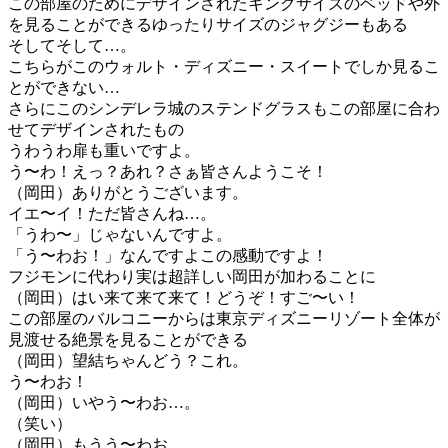
この部屋のためにデザインされたキングサイズのベッドや外
を見ることができるゆったりサイズのジャグジーもある
そしてそして…。
こちらがこのウォルト・ディズニー・スイートでしか見るこ
とができない…
さらにこのシンデレラ城のステンドグラスもこの部屋に合わ
せてデザインされたもの
うわうわ扉も重いですよ。
う〜わ！えっ？あれ？さぁ皆さんようこそ！
（岡田）ありがとうございます。
イエ〜イ！ただ皆さんね…。
「うわ〜」じゃないんですよ。
「う〜わお！」なんですよこの感動ですよ！
フジモンに代わり実は超詳しい岡田が加わることに
（岡田）はい来て来て来て！どうぞ！すご〜い！
この部屋のバルコニーからは東京ディズニーリゾート全体が
見渡せる絶景を見ることができる
（岡田）望結ちゃんどう？これ。
う〜わお！
（岡田）いやう〜わお…。
（笑い）
（岡田）もうう〜わお…。