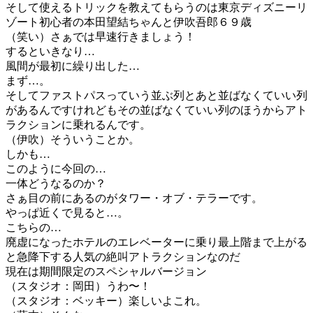
そして使えるトリックを教えてもらうのは東京ディズニーリ
ゾート初心者の本田望結ちゃんと伊吹吾郎６９歳
（笑い）さぁでは早速行きましょう！
するといきなり…
風間が最初に繰り出した…
まず…。
そしてファストパスっていう並ぶ列とあと並ばなくていい列
があるんですけれどもその並ばなくていい列のほうからアト
ラクションに乗れるんです。
（伊吹）そういうことか。
しかも…
このように今回の…
一体どうなるのか？
さぁ目の前にあるのがタワー・オブ・テラーです。
やっぱ近くで見ると…。
こちらの…
廃虚になったホテルのエレベーターに乗り最上階まで上がる
と急降下する人気の絶叫アトラクションなのだ
現在は期間限定のスペシャルバージョン
（スタジオ：岡田）うわ〜！
（スタジオ：ベッキー）楽しいよこれ。