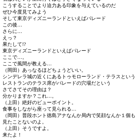
こうすることでより迫力ある印象を与えているのだ
ぜひ今度見てみよう
そして東京ディズニーランドといえばパレード
この後…
さらに…
えっ？
果たして!?
東京ディズニーランドといえばパレード
ここで…。
ここで風間が教える…
（岡田）あっなるほどちょうどいい。
シンデレラ城の近くにあるトゥモローランド・テラスという
レストランのテラス席がパレードの穴場だという
さてさてその理由は？
分かりますか？これ…。
（上田）絶好のビューポイント。
食事をしながら座って見られる…
（岡田）普段ホント徳島アナなんか局内で笑顔なんか１個も
見たことないのよ。
（上田）そうですよ。
来たよ！