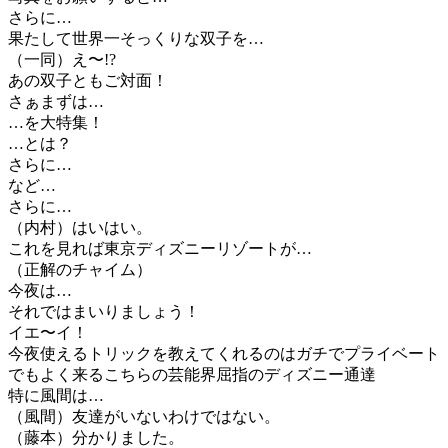
さらに…
果たして世界一そっくりな双子を…
（一同）え〜!?
あの双子ともご対面！
さぁまずは…
…を大特集！
…とは？
さらに…
など…
さらに…
（内村）はいはい。
これを見れば東京ディズニーリゾートが…
（正解のチャイム）
今夜は…
それではまいりましょう！
イエ〜イ！
今夜使えるトリックを教えてくれるのはガチでプライベート
でもよく来るこちらの芸能界屈指のディズニー通達
特に風間は…
（風間）友達がいないわけではない。
（藤本）分かりました。