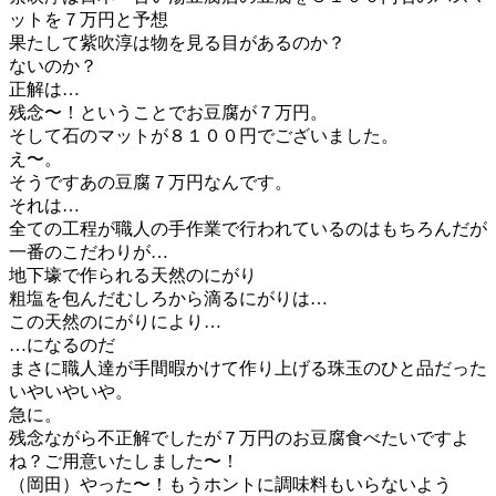
ットを７万円と予想
果たして紫吹淳は物を見る目があるのか？
ないのか？
正解は…
残念〜！ということでお豆腐が７万円。
そして石のマットが８１００円でございました。
え〜。
そうですあの豆腐７万円なんです。
それは…
全ての工程が職人の手作業で行われているのはもちろんだが
一番のこだわりが…
地下壕で作られる天然のにがり
粗塩を包んだむしろから滴るにがりは…
この天然のにがりにより…
…になるのだ
まさに職人達が手間暇かけて作り上げる珠玉のひと品だった
いやいやいや。
急に。
残念ながら不正解でしたが７万円のお豆腐食べたいですよ
ね？ご用意いたしました〜！
（岡田）やった〜！もうホントに調味料もいらないよう