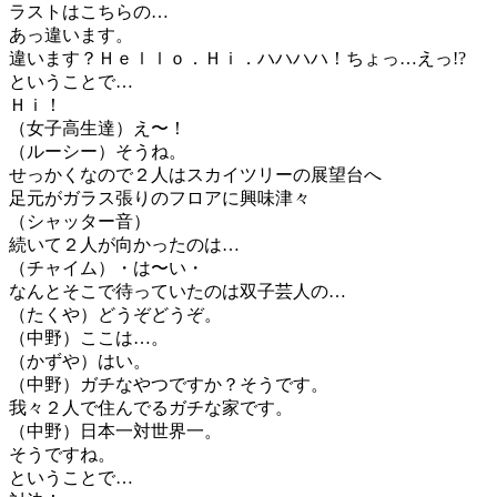
ラストはこちらの…
あっ違います。
違います？Ｈｅｌｌｏ．Ｈｉ．ハハハハ！ちょっ…えっ!?
ということで…
Ｈｉ！
（女子高生達）え〜！
（ルーシー）そうね。
せっかくなので２人はスカイツリーの展望台へ
足元がガラス張りのフロアに興味津々
（シャッター音）
続いて２人が向かったのは…
（チャイム）・は〜い・
なんとそこで待っていたのは双子芸人の…
（たくや）どうぞどうぞ。
（中野）ここは…。
（かずや）はい。
（中野）ガチなやつですか？そうです。
我々２人で住んでるガチな家です。
（中野）日本一対世界一。
そうですね。
ということで…