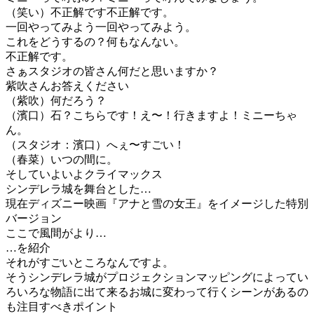
（笑い）不正解です不正解です。
一回やってみよう一回やってみよう。
これをどうするの？何もなんない。
不正解です。
さぁスタジオの皆さん何だと思いますか？
紫吹さんお答えください
（紫吹）何だろう？
（濱口）石？こちらです！え〜！行きますよ！ミニーちゃ
ん。
（スタジオ：濱口）へぇ〜すごい！
（春菜）いつの間に。
そしていよいよクライマックス
シンデレラ城を舞台とした…
現在ディズニー映画『アナと雪の女王』をイメージした特別
バージョン
ここで風間がより…
…を紹介
それがすごいところなんですよ。
そうシンデレラ城がプロジェクションマッピングによってい
ろいろな物語に出て来るお城に変わって行くシーンがあるの
も注目すべきポイント