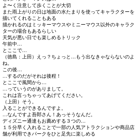
よ〜く注意して歩くことが大切
また雨上がりの日は地面の水たまりを使ってキャラクターを
描いてくれることもある
描かれるのはミッキーマウスやミニーマウス以外のキャラク
ターの場合もあるらしい
天気が悪い日でも楽しめるトリック
午前中…
とここで…
（徳島：上田）えっ？ちょっと…もう出なきゃならないのよ
ね。
この後…
…するのだがそれは後程！
とここで風間から…
…っていうのがありまして。
これは言っちゃってあげてください。
（上田）そう。
入ることができるんですよ。
…なんですよ吾郎さん！あっそうなんだ。
ディズニー通達もお薦めする３つの…
１５分早く入れることで一部の人気アトラクションや商品店
舗が利用できパークをひと足先に楽しめる