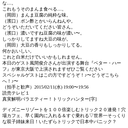
な…。
これもうそのまんま食べる…。
（岡田）まんま豆腐の純粋な味。
（濱口）ポン酢とかいらんねんや。
どうぞいただいてください皆さん。
（濱口）濃いですね豆腐の味が濃い〜。
しっかりしてますね大豆の味が。
（岡田）大豆の香りもしっかりしてる。
何かおいしい。
これと白米だけでいいかもしれません。
本日のゲスト風間俊介さんが出演する舞台『ベター・ハー
フ』が東京大阪で上演されますぜひご覧ください
スペシャルゲストはこの方ですどうぞ！♪〜どうぞこちら
へ！♪〜
（拍手と歓声）2015/02/11(水) 19:00〜19:56
読売テレビ１
真実解明バラエティー！トリックハンター[字]
ディズニーリゾートを１００倍楽しむトリック２０連発！穴
場カフェ、早く園内に入れる＆すぐ乗れる▽世界一そっくり
な双子姉妹来日！いたずらトリックで日本中パニック？