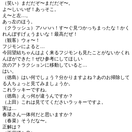
（笑い）まだだぞ〜まだだぞ〜。
よ〜しいいぜ！あっそこ。
え〜と左…。
あっ左のほう。
（クラッシュ）アハハハ！す〜ぐ見つかっちまったな！かく
れんぼすげぇうまいな！最高だぜ！
（観客）ウォ〜！
フジモンによると…
今回望結ちゃんはよく来るフジモンも見たことがないかくれ
んぼができた！ぜひ参考にしてほしい
次のアトラクションに移動していると…
はい。
（徳島）はい何でしょう？分かりますよね？あのお掃除して
る人ちょっと見てみましょうか。
これラッキーですね。
（徳島）えっ何が違うんですか？
（上田）これは見ててくださいラッキーですよ。
実は…
春菜さん一体何だと思いますか？
（春菜）そうだな〜。
正解は？