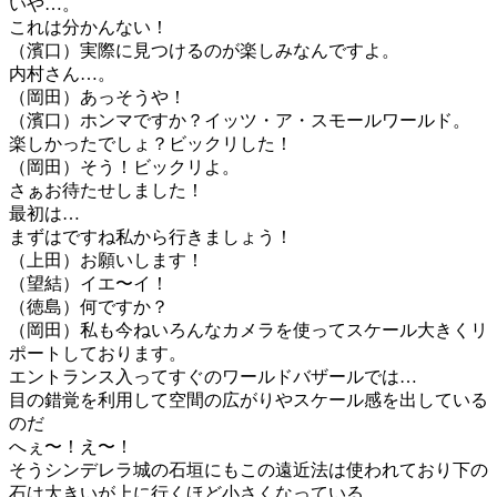
いや…。
これは分かんない！
（濱口）実際に見つけるのが楽しみなんですよ。
内村さん…。
（岡田）あっそうや！
（濱口）ホンマですか？イッツ・ア・スモールワールド。
楽しかったでしょ？ビックリした！
（岡田）そう！ビックリよ。
さぁお待たせしました！
最初は…
まずはですね私から行きましょう！
（上田）お願いします！
（望結）イエ〜イ！
（徳島）何ですか？
（岡田）私も今ねいろんなカメラを使ってスケール大きくリ
ポートしております。
エントランス入ってすぐのワールドバザールでは…
目の錯覚を利用して空間の広がりやスケール感を出している
のだ
へぇ〜！え〜！
そうシンデレラ城の石垣にもこの遠近法は使われており下の
石は大きいが上に行くほど小さくなっている