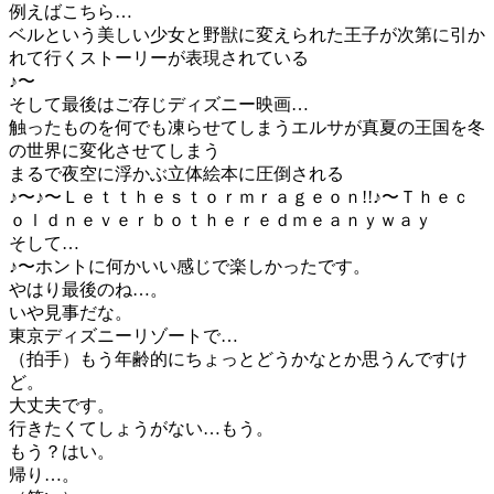
例えばこちら…
ベルという美しい少女と野獣に変えられた王子が次第に引か
れて行くストーリーが表現されている
♪〜
そして最後はご存じディズニー映画…
触ったものを何でも凍らせてしまうエルサが真夏の王国を冬
の世界に変化させてしまう
まるで夜空に浮かぶ立体絵本に圧倒される
♪〜♪〜Ｌｅｔｔｈｅｓｔｏｒｍｒａｇｅｏｎ!!♪〜Ｔｈｅｃ
ｏｌｄｎｅｖｅｒｂｏｔｈｅｒｅｄｍｅａｎｙｗａｙ
そして…
♪〜ホントに何かいい感じで楽しかったです。
やはり最後のね…。
いや見事だな。
東京ディズニーリゾートで…
（拍手）もう年齢的にちょっとどうかなとか思うんですけ
ど。
大丈夫です。
行きたくてしょうがない…もう。
もう？はい。
帰り…。