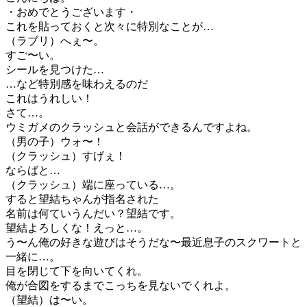
・おめでとうございます・
これを貼っておくと次々に特別なことが…
（ラブリ）へぇ〜。
すご〜い。
シールを見つけた…
…など特別感を味わえるのだ
これはうれしい！
さて…。
ウミガメのクラッシュと会話ができるんですよね。
（男の子）ウォ〜！
（クラッシュ）すげぇ！
ならばと…
（クラッシュ）端に座っている…。
すると望結ちゃんが指名された
名前は何ていうんだい？望結です。
望結よろしくな！えっと…。
う〜ん俺の好きな遊びはそうだな〜最近息子のスクワートと
一緒に…。
目を閉じて下を向いてくれ。
俺が合図をするまでこっちを見ないでくれよ。
（望結）は〜い。