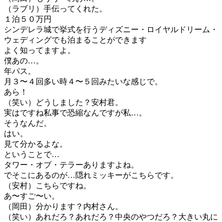
（ラブリ）手伝ってくれた。
１泊５０万円
シンデレラ城で挙式を行うディズニー・ロイヤルドリーム・
ウェディングでも泊まることができます
よく知ってますよ。
僕あの…。
年パス。
月３〜４回多い時４〜５回みたいな感じで。
あら！
（笑い）どうしました？安村君。
実はですね私事で恐縮なんですが私…。
そうなんだ。
はい。
見て分かるよな。
ということで…
タワー・オブ・テラーありますよね。
でそこにあるのが…隠れミッキーがこちらです。
（安村）こちらですね。
あ〜すご〜い。
（岡田）分かります？内村さん。
（笑い）あれだろ？あれだろ？中央のやつだろ？大きい丸に