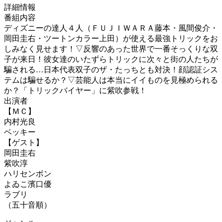
詳細情報
番組内容
ディズニーの達人４人（ＦＵＪＩＷＡＲＡ藤本・風間俊介・
岡田圭右・ツートンカラー上田）が使える最強トリックをお
しみなく見せます！▽反響のあった世界で一番そっくりな双
子が来日！彼女達のいたずらトリックに次々と街の人たちが
騙される…日本代表双子のザ・たっちとも対決！顔認証シス
テムは騙せるか？▽芸能人は本当にイイものを見極められる
か？「トリックバイヤー」に紫吹参戦！
出演者
【ＭＣ】
内村光良
ベッキー
【ゲスト】
岡田圭右
紫吹淳
ハリセンボン
よゐこ濱口優
ラブリ
（五十音順）