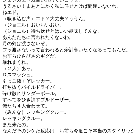
うるさい！まあとにかく私に任せとけば間違いないわ。
ねエド。
（咳き込む声）エド？大丈夫？ううん。
（ジョエル）おいおいおい。
（ジョエル）待ち伏せとはいい趣味してんな。
あんたたちに言われたくないわ。
月の剣は渡さないぞ。
フッ渡さないって言われると余計奪いたくなるってもんだ。
お前らひさびさのギグだ。
暴れまくれ。
（２人）あっ。
Ｄスマッシュ。
引っこ抜くぞレッカー。
打ち抜くパイルドライバー。
砕け散れサンダーボール。
すべてをひき潰すブルドーザー。
俺たち４人合わせて。
（みんな）レッキングクルー。
レッキングクルー。
また来たの。
なんだそのシケた反応は！お前ら今度こそ本当のスタイリッ