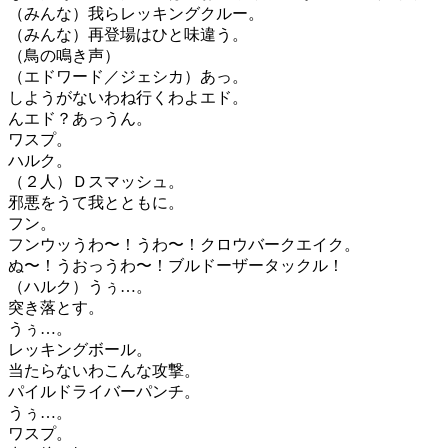
（みんな）我らレッキングクルー。
（みんな）再登場はひと味違う。
（鳥の鳴き声）
（エドワード／ジェシカ）あっ。
しようがないわね行くわよエド。
んエド？あっうん。
ワスプ。
ハルク。
（２人）Ｄスマッシュ。
邪悪をうて我とともに。
フン。
フンウッうわ〜！うわ〜！クロウバークエイク。
ぬ〜！うおっうわ〜！ブルドーザータックル！
（ハルク）うぅ…。
突き落とす。
うぅ…。
レッキングボール。
当たらないわこんな攻撃。
パイルドライバーパンチ。
うぅ…。
ワスプ。