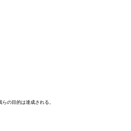
。
我らの目的は達成される。