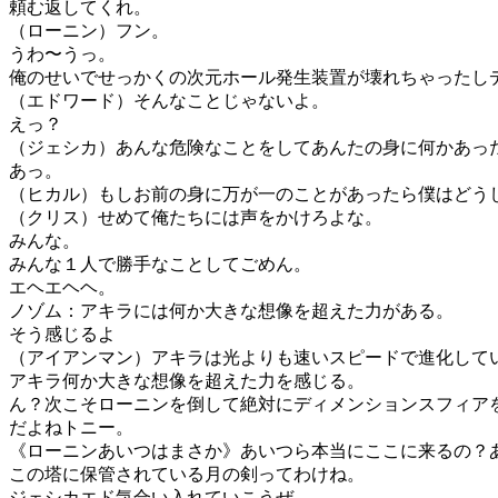
頼む返してくれ。
（ローニン）フン。
うわ〜うっ。
俺のせいでせっかくの次元ホール発生装置が壊れちゃったし
（エドワード）そんなことじゃないよ。
えっ？
（ジェシカ）あんな危険なことをしてあんたの身に何かあっ
あっ。
（ヒカル）もしお前の身に万が一のことがあったら僕はどう
（クリス）せめて俺たちには声をかけろよな。
みんな。
みんな１人で勝手なことしてごめん。
エヘエヘヘ。
ノゾム：アキラには何か大きな想像を超えた力がある。
そう感じるよ
（アイアンマン）アキラは光よりも速いスピードで進化して
アキラ何か大きな想像を超えた力を感じる。
ん？次こそローニンを倒して絶対にディメンションスフィア
だよねトニー。
《ローニンあいつはまさか》あいつら本当にここに来るの？
この塔に保管されている月の剣ってわけね。
ジェシカエド気合い入れていこうぜ。