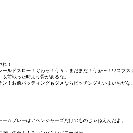
やれ！
シールドスロー！ぐわっ！うぅ…まだまだ！うぉ〜！ワスプス
！以前戦った時より骨があるな。
ラン！お前バッティングもダメならピッチングもいまいちだな
チームプレーはアベンジャーズだけのものじゃねえんだよ。
に強いのかよ！？ハンパないパワーだわ。