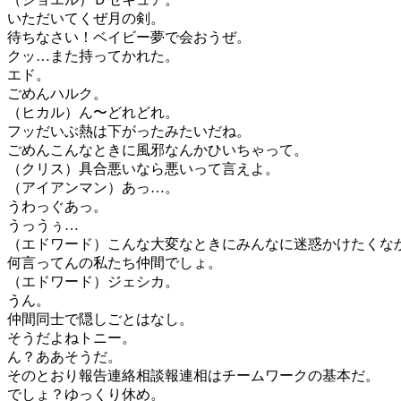
いただいてくぜ月の剣。
待ちなさい！ベイビー夢で会おうぜ。
クッ…また持ってかれた。
エド。
ごめんハルク。
（ヒカル）ん〜どれどれ。
フッだいぶ熱は下がったみたいだね。
ごめんこんなときに風邪なんかひいちゃって。
（クリス）具合悪いなら悪いって言えよ。
（アイアンマン）あっ…。
うわっぐあっ。
うっうぅ…
（エドワード）こんな大変なときにみんなに迷惑かけたくな
何言ってんの私たち仲間でしょ。
（エドワード）ジェシカ。
うん。
仲間同士で隠しごとはなし。
そうだよねトニー。
ん？ああそうだ。
そのとおり報告連絡相談報連相はチームワークの基本だ。
でしょ？ゆっくり休め。