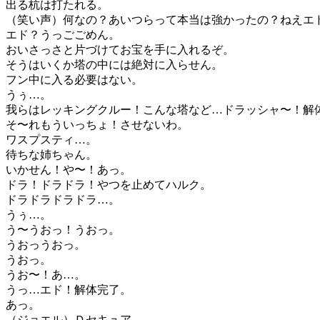
出る杭は打たれる。
（笑い声）何なの？あいつらって本当は強かったの？ねえエ
エド？うっごごめん。
おいさっさと片づけてお宝を手に入れるぞ。
そうはいくか塔の中には絶対に入らせん。
フン中に入る必要はない。
うぅ…。
我らはレッキングクルー！こんな塔など…ドラッシャ〜！解
そ〜れもういっちょ！させないわ。
ワスプスティ…。
待ちな姉ちゃん。
いかせん！や〜！あっ。
ドラ！ドラドラ！やつを止めてハルク。
ドラドラドラドラ…。
うぅ…。
う〜うおっ！うおっ。
うおっうおっ。
うおっ。
うお〜！あ…。
うっ…エド！解体完了。
あっ。
（ジョエル）Ｄセキュア。