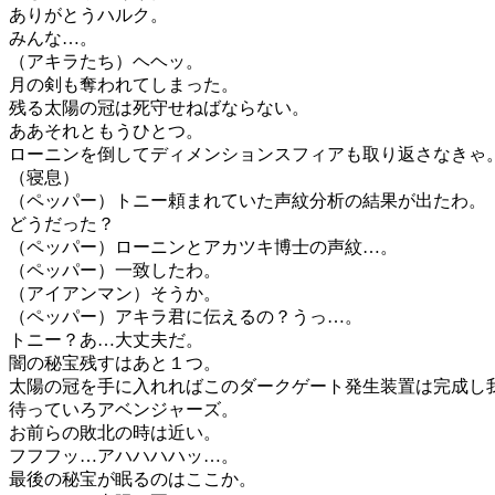
ありがとうハルク。
みんな…。
（アキラたち）ヘヘッ。
月の剣も奪われてしまった。
残る太陽の冠は死守せねばならない。
ああそれともうひとつ。
ローニンを倒してディメンションスフィアも取り返さなきゃ
（寝息）
（ペッパー）トニー頼まれていた声紋分析の結果が出たわ。
どうだった？
（ペッパー）ローニンとアカツキ博士の声紋…。
（ペッパー）一致したわ。
（アイアンマン）そうか。
（ペッパー）アキラ君に伝えるの？うっ…。
トニー？あ…大丈夫だ。
闇の秘宝残すはあと１つ。
太陽の冠を手に入れればこのダークゲート発生装置は完成し
待っていろアベンジャーズ。
お前らの敗北の時は近い。
フフフッ…アハハハハッ…。
最後の秘宝が眠るのはここか。