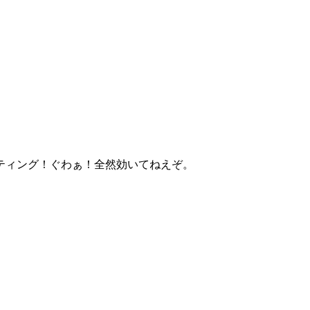
ティング！ぐわぁ！全然効いてねえぞ。
。