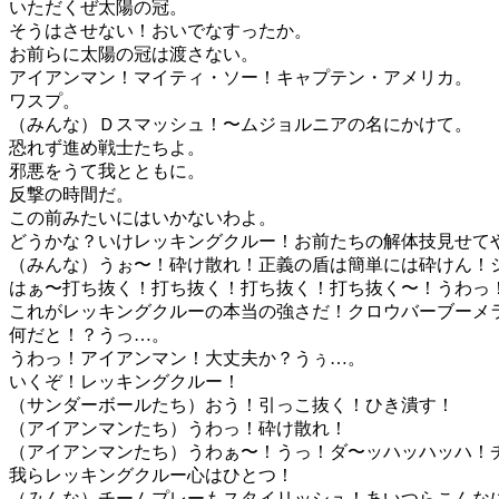
いただくぜ太陽の冠。
そうはさせない！おいでなすったか。
お前らに太陽の冠は渡さない。
アイアンマン！マイティ・ソー！キャプテン・アメリカ。
ワスプ。
（みんな）Ｄスマッシュ！〜ムジョルニアの名にかけて。
恐れず進め戦士たちよ。
邪悪をうて我とともに。
反撃の時間だ。
この前みたいにはいかないわよ。
どうかな？いけレッキングクルー！お前たちの解体技見せて
（みんな）うぉ〜！砕け散れ！正義の盾は簡単には砕けん！
はぁ〜打ち抜く！打ち抜く！打ち抜く！打ち抜く〜！うわっ
これがレッキングクルーの本当の強さだ！クロウバーブーメ
何だと！？うっ…。
うわっ！アイアンマン！大丈夫か？うぅ…。
いくぞ！レッキングクルー！
（サンダーボールたち）おう！引っこ抜く！ひき潰す！
（アイアンマンたち）うわっ！砕け散れ！
（アイアンマンたち）うわぁ〜！うっ！ダ〜ッハッハッハ！
我らレッキングクルー心はひとつ！
（みんな）チームプレーもスタイリッシュ！あいつらこんな